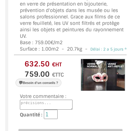
VERRE FEUILLETÉ
en verre de présentation en bijouterie,
prévention d'objets dans les musée ou les
VERRE ANTI-REFLET
salons professionnel. Grace aux films de ce
verre feuilleté, les UV sont filtrés et protège
VERRE LAQUÉ/CRÉDENCE
ainsi les objets et peintures du rayonnement
UV.
VERRE FEUILLETÉ/TREMPÉ
Base : 759.00€/m2
Surface :
1.00
m2 -
20.7
kg -
Délai : 2 a 5 jours *
DALLE DE SOL EN VERRE
€HT
PORTE EN VERRE
€TTC
GARDE CORPS EN VERRE
💬
Besoin d'un conseils ?
VERRIÈRE TYPE ATELIER
Votre commentaire :
VERRES TEXTURÉS
Quantité :
PLEXIGLAS PMMA
DOUBLE VITRAGE