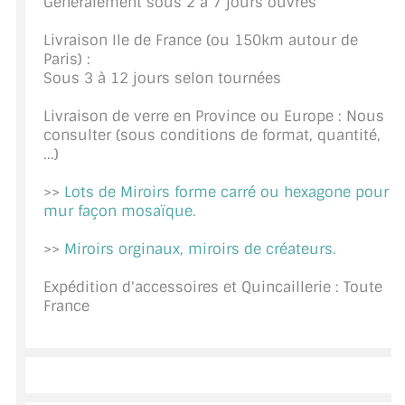
Généralement sous 2 à 7 jours ouvrés
CONSEILS / AIDE
Livraison Ile de France (ou 150km autour de
Paris) :
A PROPOS DE LA LIVRAISON
Sous 3 à 12 jours selon tournées
COMPTE PRO
Livraison de verre en Province ou Europe : Nous
consulter (sous conditions de format, quantité,
MON PANIER
...)
PLAN DU SITE
>>
Lots de Miroirs forme carré ou hexagone pour
mur façon mosaïque.
DÉCONNEXION
>>
Miroirs orginaux, miroirs de créateurs.
NOUS TROUVER - BUC 78
Expédition d'accessoires et Quincaillerie : Toute
NOUS CONTACTER
France