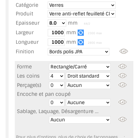
Catégorie
TOUS LES TARIFS AU M2
Produit
GUIDE : CHOIX PAR UTILISATION
Epaisseur
mm
44/2
Largeur
mm
INSPIRATIONS ET NOUVEAUTÉS
2300 max
Longueur
mm
2800 max
AMBIANCE LAITON BROSSÉ
Finition
MIROIRS VIEILLIS AMBIANCE BRASSERIE
Forme
MIROIR SUR MESURE
Les coins
Perçage(s)
MIROIR VIEILLI
Encoche et pan coupé
MIROIR DÉCORATIF DE COULEUR
Sablage, Laquage, Désargenture ...
LOTS DE MIROIRS EN MOZAÏQUE
MIROIR POUR PORTE
Pour plus d'options, plus de choix de façonnages, ... :