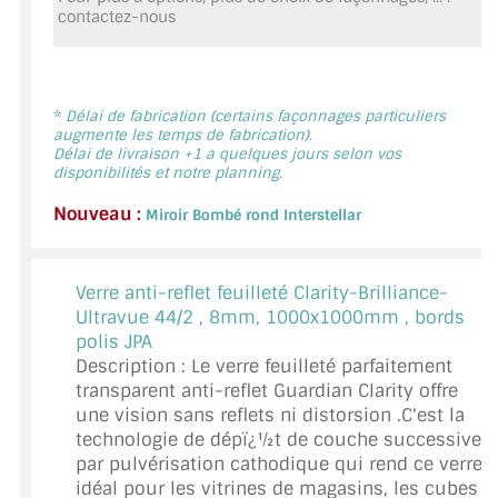
MIROIR DE SALLE DE BAIN
contactez-nous
MIROIR PAROI DE DOUCHE
MIROIR POUR SALLE DE SPORT
*
Délai de fabrication (certains façonnages particuliers
augmente les temps de fabrication).
Délai de livraison +1 a quelques jours selon vos
MIROIR POUR SALLE DE DANSE
disponibilités et notre planning.
MIROIR ENCADRÉ
Nouveau :
Miroir Bombé rond Interstellar
MIROIR TV
Verre anti-reflet feuilleté Clarity-Brilliance-
VERRE SUR MESURE
Ultravue 44/2 ,
8mm, 1000x1000mm , bords
polis JPA
VERRE EXTRACLAIR
Description : Le verre feuilleté parfaitement
transparent anti-reflet Guardian Clarity offre
VERRE TREMPÉ (SÉCURIT)
une vision sans reflets ni distorsion .C'est la
technologie de dépï¿½t de couche successives
PAROI DE DOUCHE
par pulvérisation cathodique qui rend ce verre
idéal pour les vitrines de magasins, les cubes