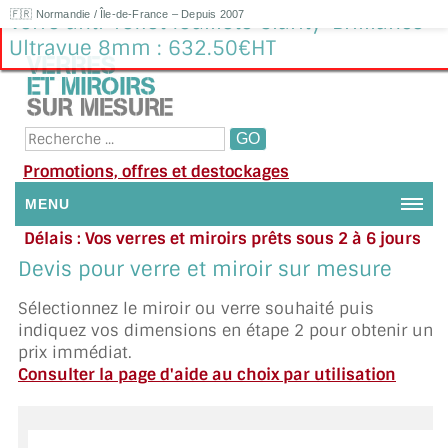
🇫🇷 Normandie / Île-de-France – Depuis 2007
Verre anti-reflet feuilleté Clarity-Brilliance-
Ultravue 8mm : 632.50€HT
Promotions, offres et destockages
MENU
Délais : Vos verres et miroirs prêts sous 2 à 6 jours
NOUS CONTACTER
en moyenne
|
Besoin d'aide ?
Devis pour verre et miroir sur mesure
Appelez ou envoyez un SMS au 06 79 92 33 38
MON COMPTE / SE CONNECTER
Sélectionnez le miroir ou verre souhaité puis
indiquez vos dimensions en étape 2 pour obtenir un
DEMANDE DE DEVIS
prix immédiat.
Consulter la page d'aide au choix par utilisation
SUIVI DE DEVIS
SUIVI DE COMMANDE