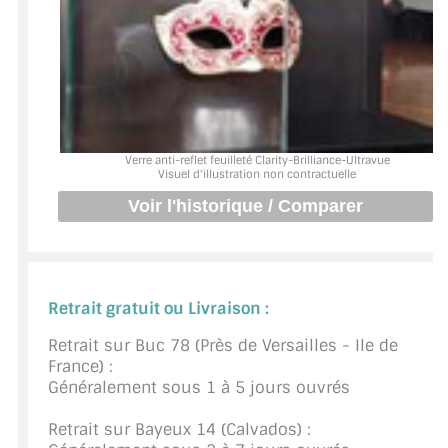
BARRES DE STABILISATION
JOINTS D'ÉTANCHÉITÉS
FIXATION GARDES CORPS
SYSTÈMES PIVOTANTS
Verre anti-reflet feuilleté Clarity-Brilliance-Ultravue
Visuel d'illustration non contractuelle
SYSTÈMES COULISSANTS
LE CATALOGUE ACCESSOIRES
(STROMBINOSCOPE)
ACCESSOIRES EN PROMOTIONS
Retrait gratuit ou Livraison :
EXEMPLES, RÉALISATIONS, INSPIRATIONS
Retrait sur Buc 78 (Près de Versailles - Ile de
France) :
NUANCIER RAL
Généralement sous 1 à 5 jours ouvrés
Retrait sur Bayeux 14 (Calvados) :
COMMENT COUPER DU VERRE ?