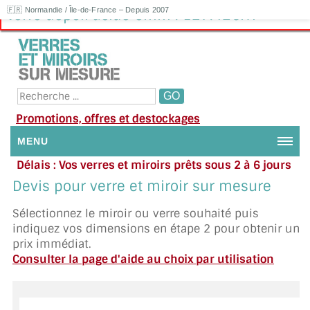
🇫🇷 Normandie / Île-de-France – Depuis 2007
Verre dépoli acide 6mm : 127.42€HT
Promotions, offres et destockages
MENU
Délais : Vos verres et miroirs prêts sous 2 à 6 jours
NOUS CONTACTER
en moyenne
|
Besoin d'aide ?
Devis pour verre et miroir sur mesure
Appelez ou envoyez un SMS au 06 79 92 33 38
MON COMPTE / SE CONNECTER
Sélectionnez le miroir ou verre souhaité puis
indiquez vos dimensions en étape 2 pour obtenir un
DEMANDE DE DEVIS
prix immédiat.
Consulter la page d'aide au choix par utilisation
SUIVI DE DEVIS
SUIVI DE COMMANDE