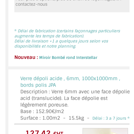
contactez-nous
MIROIR DE SALLE DE BAIN
MIROIR PAROI DE DOUCHE
MIROIR POUR SALLE DE SPORT
*
Délai de fabrication (certains façonnages particuliers
augmente les temps de fabrication).
Délai de livraison +1 a quelques jours selon vos
MIROIR POUR SALLE DE DANSE
disponibilités et notre planning.
Nouveau :
MIROIR ENCADRÉ
Miroir Bombé rond Interstellar
MIROIR TV
Verre dépoli acide ,
6mm, 1000x1000mm ,
VERRE SUR MESURE
bords polis JPA
Description : Verre 6mm avec une face dépolie
VERRE EXTRACLAIR
acid (translucide). La face dépolie est
légèrement poreuse.
VERRE TREMPÉ (SÉCURIT)
Base : 152.90€/m2
Surface :
1.00
m2 -
15.5
kg -
Délai : 3 a 7 jours *
PAROI DE DOUCHE