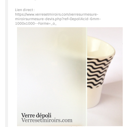
Lien direct :
ACCESSOIRES & QUINCAILLERIE
https://www.verresetmiroirs.com/verresurmesure-
miroirsurmesure-devis.php?ref=DepoliAcid
-6mm-
1000x1000--Forme=_o_
CATALOGUE DE PROFILS ET FIXATION DU
VERRE
LES FIXATIONS POUR MIROIR
LES PROFILS PAROI DE VERRE
VITRINE EN VERRE
CONNECTEURS ET ASSEMBLAGE DE VERRES
PLATS ET CORNIÈRES
LES CHARNIÈRES DE PORTE EN VERRE
BOUTONS ET POIGNÉES