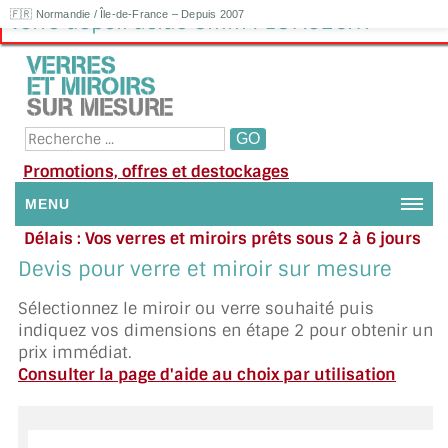
🇫🇷 Normandie / Île-de-France – Depuis 2007
Verre dépoli acide 8mm : 187.92€HT
Promotions, offres et destockages
MENU
Délais : Vos verres et miroirs prêts sous 2 à 6 jours
NOUS CONTACTER
en moyenne
|
Besoin d'aide ?
Devis pour verre et miroir sur mesure
Appelez ou envoyez un SMS au 06 79 92 33 38
MON COMPTE / SE CONNECTER
Sélectionnez le miroir ou verre souhaité puis
indiquez vos dimensions en étape 2 pour obtenir un
DEMANDE DE DEVIS
prix immédiat.
Consulter la page d'aide au choix par utilisation
SUIVI DE DEVIS
SUIVI DE COMMANDE