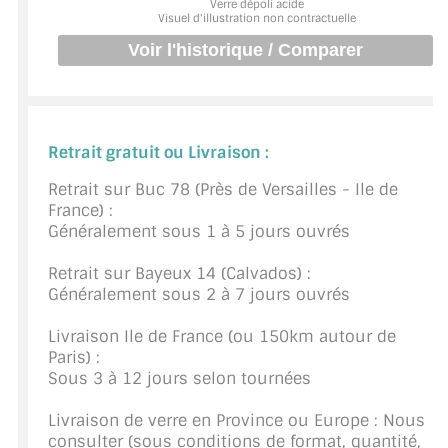
Verre dépoli acide
BARRES DE STABILISATION
Visuel d'illustration non contractuelle
JOINTS D'ÉTANCHÉITÉS
FIXATION GARDES CORPS
SYSTÈMES PIVOTANTS
Retrait gratuit ou Livraison :
Retrait sur Buc 78 (Près de Versailles - Ile de
SYSTÈMES COULISSANTS
France) :
Généralement sous 1 à 5 jours ouvrés
LE CATALOGUE ACCESSOIRES
(STROMBINOSCOPE)
Retrait sur Bayeux 14 (Calvados) :
Généralement sous 2 à 7 jours ouvrés
ACCESSOIRES EN PROMOTIONS
Livraison Ile de France (ou 150km autour de
EXEMPLES, RÉALISATIONS, INSPIRATIONS
Paris) :
Sous 3 à 12 jours selon tournées
NUANCIER RAL
Livraison de verre en Province ou Europe : Nous
COMMENT COUPER DU VERRE ?
consulter (sous conditions de format, quantité,