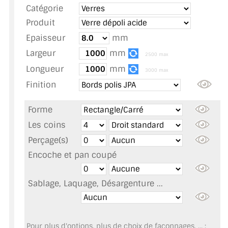
Catégorie
TOUS LES TARIFS AU M2
Produit
GUIDE : CHOIX PAR UTILISATION
Epaisseur
mm
Largeur
mm
INSPIRATIONS ET NOUVEAUTÉS
2500 max
Longueur
mm
3000 max
AMBIANCE LAITON BROSSÉ
Finition
MIROIRS VIEILLIS AMBIANCE BRASSERIE
Forme
MIROIR SUR MESURE
Les coins
Perçage(s)
MIROIR VIEILLI
Encoche et pan coupé
MIROIR DÉCORATIF DE COULEUR
Sablage, Laquage, Désargenture ...
LOTS DE MIROIRS EN MOZAÏQUE
MIROIR POUR PORTE
Pour plus d'options, plus de choix de façonnages, ... :