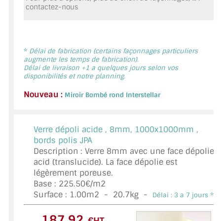
contactez-nous
MIROIR DE SALLE DE BAIN
MIROIR PAROI DE DOUCHE
MIROIR POUR SALLE DE SPORT
*
Délai de fabrication (certains façonnages particuliers
augmente les temps de fabrication).
Délai de livraison +1 a quelques jours selon vos
MIROIR POUR SALLE DE DANSE
disponibilités et notre planning.
Nouveau :
MIROIR ENCADRÉ
Miroir Bombé rond Interstellar
MIROIR TV
Verre dépoli acide ,
8mm, 1000x1000mm ,
VERRE SUR MESURE
bords polis JPA
Description : Verre 8mm avec une face dépolie
VERRE EXTRACLAIR
acid (translucide). La face dépolie est
légèrement poreuse.
VERRE TREMPÉ (SÉCURIT)
Base : 225.50€/m2
Surface :
1.00
m2 -
20.7
kg -
Délai : 3 a 7 jours *
PAROI DE DOUCHE