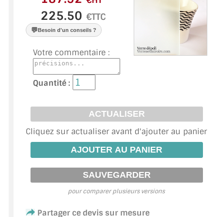
€HT
VERRE FEUILLETÉ
€TTC
VERRE ANTI-REFLET
💬
Besoin d'un conseils ?
VERRE LAQUÉ/CRÉDENCE
Votre commentaire :
VERRE FEUILLETÉ/TREMPÉ
Quantité :
DALLE DE SOL EN VERRE
PORTE EN VERRE
Cliquez sur actualiser avant d'ajouter au panier
GARDE CORPS EN VERRE
VERRIÈRE TYPE ATELIER
VERRES TEXTURÉS
pour comparer plusieurs versions
PLEXIGLAS PMMA
Partager ce devis sur mesure
DOUBLE VITRAGE