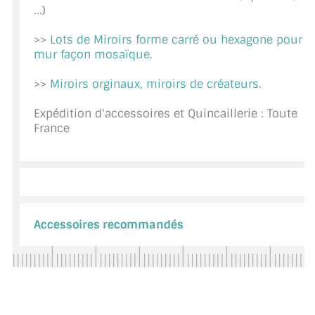
...)
CONSEILS / AIDE
>>
Lots de Miroirs forme carré ou hexagone pour
A PROPOS DE LA LIVRAISON
mur façon mosaïque.
COMPTE PRO
>>
Miroirs orginaux, miroirs de créateurs.
MON PANIER
Expédition d'accessoires et Quincaillerie : Toute
France
PLAN DU SITE
DÉCONNEXION
NOUS TROUVER - BUC 78
Accessoires recommandés
NOUS CONTACTER