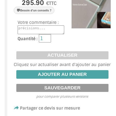
VERRE FEUILLETÉ
€TTC
💬
Besoin d'un conseils ?
VERRE ANTI-REFLET
Votre commentaire :
VERRE LAQUÉ/CRÉDENCE
VERRE FEUILLETÉ/TREMPÉ
Quantité :
DALLE DE SOL EN VERRE
PORTE EN VERRE
Cliquez sur actualiser avant d'ajouter au panier
GARDE CORPS EN VERRE
VERRIÈRE TYPE ATELIER
VERRES TEXTURÉS
pour comparer plusieurs versions
PLEXIGLAS PMMA
Partager ce devis sur mesure
DOUBLE VITRAGE