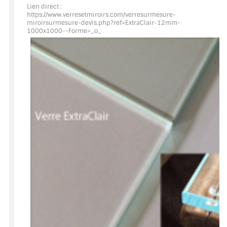
Lien direct :
https://www.verresetmiroirs.com/verresurmesure-
ACCESSOIRES & QUINCAILLERIE
miroirsurmesure-devis.php?ref=ExtraClair
-12mm-
1000x1000--Forme=_o_
CATALOGUE DE PROFILS ET FIXATION DU
VERRE
LES FIXATIONS POUR MIROIR
LES PROFILS PAROI DE VERRE
VITRINE EN VERRE
CONNECTEURS ET ASSEMBLAGE DE VERRES
PLATS ET CORNIÈRES
LES CHARNIÈRES DE PORTE EN VERRE
BOUTONS ET POIGNÉES