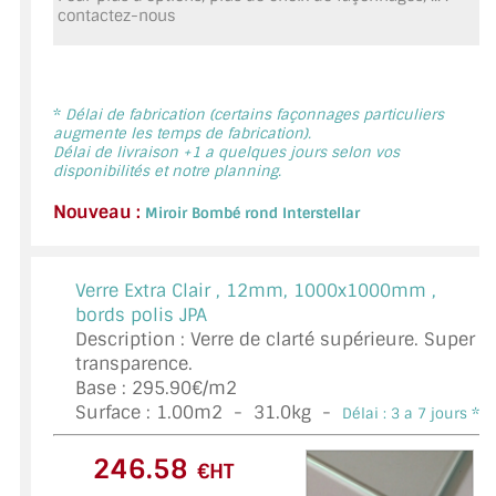
contactez-nous
MIROIR DE SALLE DE BAIN
MIROIR PAROI DE DOUCHE
MIROIR POUR SALLE DE SPORT
*
Délai de fabrication (certains façonnages particuliers
augmente les temps de fabrication).
Délai de livraison +1 a quelques jours selon vos
MIROIR POUR SALLE DE DANSE
disponibilités et notre planning.
Nouveau :
MIROIR ENCADRÉ
Miroir Bombé rond Interstellar
MIROIR TV
Verre Extra Clair ,
12mm, 1000x1000mm ,
VERRE SUR MESURE
bords polis JPA
Description : Verre de clarté supérieure. Super
VERRE EXTRACLAIR
transparence.
Base : 295.90€/m2
VERRE TREMPÉ (SÉCURIT)
Surface :
1.00
m2 -
31.0
kg -
Délai : 3 a 7 jours *
PAROI DE DOUCHE
€HT