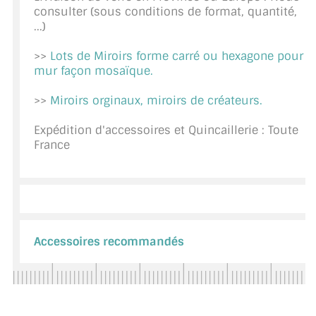
consulter (sous conditions de format, quantité,
CONSEILS / AIDE
...)
A PROPOS DE LA LIVRAISON
>>
Lots de Miroirs forme carré ou hexagone pour
mur façon mosaïque.
COMPTE PRO
>>
Miroirs orginaux, miroirs de créateurs.
MON PANIER
Expédition d'accessoires et Quincaillerie : Toute
PLAN DU SITE
France
DÉCONNEXION
NOUS TROUVER - BUC 78
NOUS CONTACTER
Accessoires recommandés