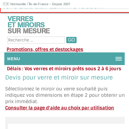
🇫🇷 Normandie / Île-de-France – Depuis 2007
Verre Extra Clair 12mm : 246.58€HT
Promotions, offres et destockages
MENU
Délais : Vos verres et miroirs prêts sous 2 à 6 jours
NOUS CONTACTER
en moyenne
|
Besoin d'aide ?
Devis pour verre et miroir sur mesure
Appelez ou envoyez un SMS au 06 79 92 33 38
MON COMPTE / SE CONNECTER
Sélectionnez le miroir ou verre souhaité puis
indiquez vos dimensions en étape 2 pour obtenir un
DEMANDE DE DEVIS
prix immédiat.
Consulter la page d'aide au choix par utilisation
SUIVI DE DEVIS
SUIVI DE COMMANDE