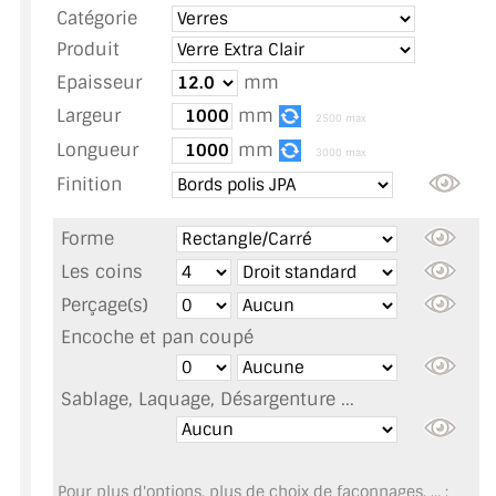
Catégorie
TOUS LES TARIFS AU M2
Produit
GUIDE : CHOIX PAR UTILISATION
Epaisseur
mm
Largeur
mm
INSPIRATIONS ET NOUVEAUTÉS
2500 max
Longueur
mm
3000 max
AMBIANCE LAITON BROSSÉ
Finition
MIROIRS VIEILLIS AMBIANCE BRASSERIE
Forme
MIROIR SUR MESURE
Les coins
Perçage(s)
MIROIR VIEILLI
Encoche et pan coupé
MIROIR DÉCORATIF DE COULEUR
Sablage, Laquage, Désargenture ...
LOTS DE MIROIRS EN MOZAÏQUE
MIROIR POUR PORTE
Pour plus d'options, plus de choix de façonnages, ... :