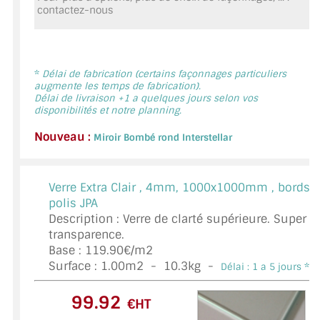
contactez-nous
MIROIR DE SALLE DE BAIN
MIROIR PAROI DE DOUCHE
MIROIR POUR SALLE DE SPORT
*
Délai de fabrication (certains façonnages particuliers
augmente les temps de fabrication).
Délai de livraison +1 a quelques jours selon vos
MIROIR POUR SALLE DE DANSE
disponibilités et notre planning.
Nouveau :
MIROIR ENCADRÉ
Miroir Bombé rond Interstellar
MIROIR TV
Verre Extra Clair ,
4mm, 1000x1000mm , bords
VERRE SUR MESURE
polis JPA
Description : Verre de clarté supérieure. Super
VERRE EXTRACLAIR
transparence.
Base : 119.90€/m2
VERRE TREMPÉ (SÉCURIT)
Surface :
1.00
m2 -
10.3
kg -
Délai : 1 a 5 jours *
PAROI DE DOUCHE
€HT