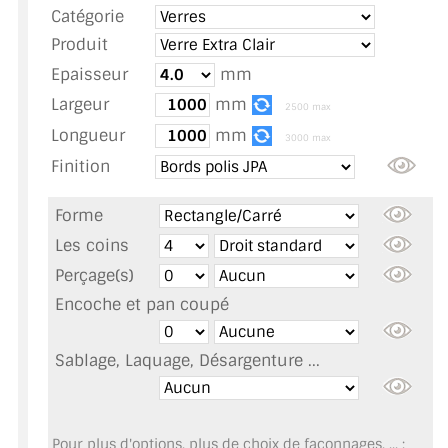
Catégorie
TOUS LES TARIFS AU M2
Produit
GUIDE : CHOIX PAR UTILISATION
Epaisseur
mm
Largeur
mm
INSPIRATIONS ET NOUVEAUTÉS
2500 max
Longueur
mm
3000 max
AMBIANCE LAITON BROSSÉ
Finition
MIROIRS VIEILLIS AMBIANCE BRASSERIE
Forme
MIROIR SUR MESURE
Les coins
Perçage(s)
MIROIR VIEILLI
Encoche et pan coupé
MIROIR DÉCORATIF DE COULEUR
Sablage, Laquage, Désargenture ...
LOTS DE MIROIRS EN MOZAÏQUE
MIROIR POUR PORTE
Pour plus d'options, plus de choix de façonnages, ... :