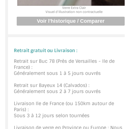
BARRES DE STABILISATION
Verre Extra Clair
Visuel d'illustration non contractuelle
JOINTS D'ÉTANCHÉITÉS
FIXATION GARDES CORPS
SYSTÈMES PIVOTANTS
Retrait gratuit ou Livraison :
SYSTÈMES COULISSANTS
Retrait sur Buc 78 (Près de Versailles - Ile de
France) :
LE CATALOGUE ACCESSOIRES
(STROMBINOSCOPE)
Généralement sous 1 à 5 jours ouvrés
Retrait sur Bayeux 14 (Calvados) :
ACCESSOIRES EN PROMOTIONS
Généralement sous 2 à 7 jours ouvrés
EXEMPLES, RÉALISATIONS, INSPIRATIONS
Livraison Ile de France (ou 150km autour de
Paris) :
NUANCIER RAL
Sous 3 à 12 jours selon tournées
COMMENT COUPER DU VERRE ?
Livraison de verre en Province ou Europe : Nous