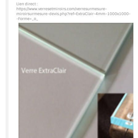
Lien direct :
https://www.verresetmiroirs.com/verresurmesure-
ACCESSOIRES & QUINCAILLERIE
miroirsurmesure-devis.php?ref=ExtraClair
-4mm-1000x1000-
-Forme=_o_
CATALOGUE DE PROFILS ET FIXATION DU
VERRE
LES FIXATIONS POUR MIROIR
LES PROFILS PAROI DE VERRE
VITRINE EN VERRE
CONNECTEURS ET ASSEMBLAGE DE VERRES
PLATS ET CORNIÈRES
LES CHARNIÈRES DE PORTE EN VERRE
BOUTONS ET POIGNÉES