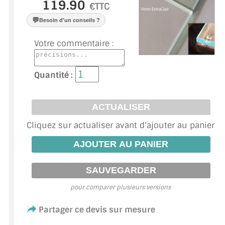
VERRE FEUILLETÉ
€TTC
💬
Besoin d'un conseils ?
VERRE ANTI-REFLET
Votre commentaire :
VERRE LAQUÉ/CRÉDENCE
VERRE FEUILLETÉ/TREMPÉ
Quantité :
DALLE DE SOL EN VERRE
PORTE EN VERRE
Cliquez sur actualiser avant d'ajouter au panier
GARDE CORPS EN VERRE
VERRIÈRE TYPE ATELIER
VERRES TEXTURÉS
pour comparer plusieurs versions
PLEXIGLAS PMMA
Partager ce devis sur mesure
DOUBLE VITRAGE