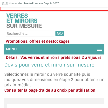
🇫🇷 Normandie / Île-de-France – Depuis 2007
Verre Extra Clair 4mm : 99.92€HT
Promotions, offres et destockages
MENU
Délais : Vos verres et miroirs prêts sous 2 à 6 jours
NOUS CONTACTER
en moyenne
|
Besoin d'aide ?
Devis pour verre et miroir sur mesure
Appelez ou envoyez un SMS au 06 79 92 33 38
MON COMPTE / SE CONNECTER
Sélectionnez le miroir ou verre souhaité puis
indiquez vos dimensions en étape 2 pour obtenir un
DEMANDE DE DEVIS
prix immédiat.
Consulter la page d'aide au choix par utilisation
SUIVI DE DEVIS
SUIVI DE COMMANDE