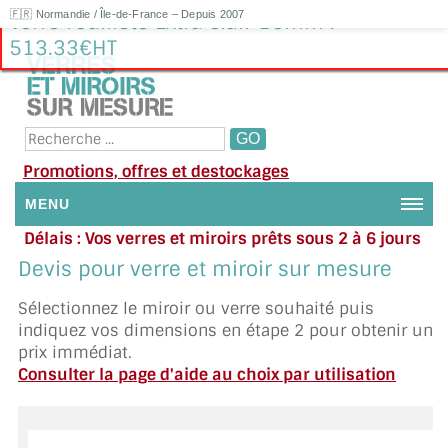
🇫🇷 Normandie / Île-de-France – Depuis 2007
Verre Feuilleté Extra clair 16mm :
513.33€HT
Promotions, offres et destockages
MENU
Délais : Vos verres et miroirs prêts sous 2 à 6 jours
NOUS CONTACTER
en moyenne
|
Besoin d'aide ?
Devis pour verre et miroir sur mesure
Appelez ou envoyez un SMS au 06 79 92 33 38
MON COMPTE / SE CONNECTER
Sélectionnez le miroir ou verre souhaité puis
indiquez vos dimensions en étape 2 pour obtenir un
DEMANDE DE DEVIS
prix immédiat.
Consulter la page d'aide au choix par utilisation
SUIVI DE DEVIS
SUIVI DE COMMANDE