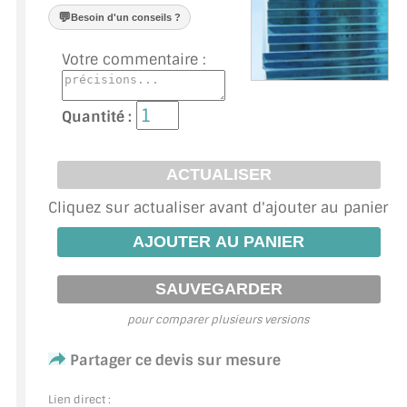
VERRE FEUILLETÉ
💬
Besoin d'un conseils ?
VERRE ANTI-REFLET
Votre commentaire :
VERRE LAQUÉ/CRÉDENCE
Quantité :
VERRE FEUILLETÉ/TREMPÉ
DALLE DE SOL EN VERRE
Cliquez sur actualiser avant d'ajouter au panier
PORTE EN VERRE
GARDE CORPS EN VERRE
VERRIÈRE TYPE ATELIER
pour comparer plusieurs versions
VERRES TEXTURÉS
Partager ce devis sur mesure
PLEXIGLAS PMMA
Lien direct :
DOUBLE VITRAGE