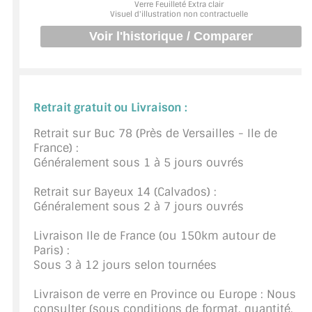
Verre Feuilleté Extra clair
BARRES DE STABILISATION
Visuel d'illustration non contractuelle
JOINTS D'ÉTANCHÉITÉS
FIXATION GARDES CORPS
SYSTÈMES PIVOTANTS
Retrait gratuit ou Livraison :
SYSTÈMES COULISSANTS
Retrait sur Buc 78 (Près de Versailles - Ile de
France) :
Généralement sous 1 à 5 jours ouvrés
LE CATALOGUE ACCESSOIRES
(STROMBINOSCOPE)
Retrait sur Bayeux 14 (Calvados) :
Généralement sous 2 à 7 jours ouvrés
ACCESSOIRES EN PROMOTIONS
Livraison Ile de France (ou 150km autour de
EXEMPLES, RÉALISATIONS, INSPIRATIONS
Paris) :
Sous 3 à 12 jours selon tournées
NUANCIER RAL
Livraison de verre en Province ou Europe : Nous
COMMENT COUPER DU VERRE ?
consulter (sous conditions de format, quantité,