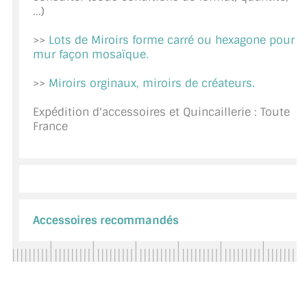
...)
CONSEILS / AIDE
>>
Lots de Miroirs forme carré ou hexagone pour
A PROPOS DE LA LIVRAISON
mur façon mosaïque.
COMPTE PRO
>>
Miroirs orginaux, miroirs de créateurs.
MON PANIER
Expédition d'accessoires et Quincaillerie : Toute
France
PLAN DU SITE
DÉCONNEXION
NOUS TROUVER - BUC 78
Accessoires recommandés
NOUS CONTACTER