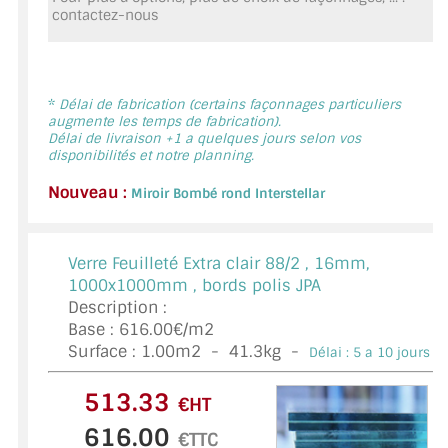
MIROIR DE SALLE DE BAIN
contactez-nous
MIROIR PAROI DE DOUCHE
MIROIR POUR SALLE DE SPORT
*
Délai de fabrication (certains façonnages particuliers
augmente les temps de fabrication).
Délai de livraison +1 a quelques jours selon vos
MIROIR POUR SALLE DE DANSE
disponibilités et notre planning.
MIROIR ENCADRÉ
Nouveau :
Miroir Bombé rond Interstellar
MIROIR TV
Verre Feuilleté Extra clair 88/2 ,
16mm,
VERRE SUR MESURE
1000x1000mm , bords polis JPA
Description :
VERRE EXTRACLAIR
Base : 616.00€/m2
Surface :
1.00
m2 -
41.3
kg -
Délai : 5 a 10 jours *
VERRE TREMPÉ (SÉCURIT)
€HT
PAROI DE DOUCHE
€TTC