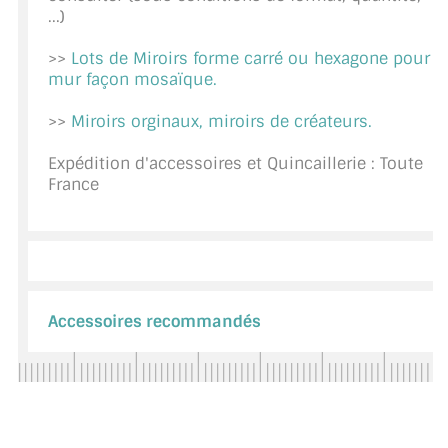
...)
CONSEILS / AIDE
>>
Lots de Miroirs forme carré ou hexagone pour
A PROPOS DE LA LIVRAISON
mur façon mosaïque.
COMPTE PRO
>>
Miroirs orginaux, miroirs de créateurs.
MON PANIER
Expédition d'accessoires et Quincaillerie : Toute
France
PLAN DU SITE
DÉCONNEXION
NOUS TROUVER - BUC 78
Accessoires recommandés
NOUS CONTACTER