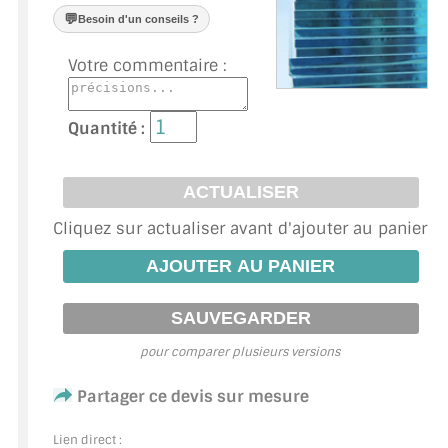
VERRE FEUILLETÉ
💬
Besoin d'un conseils ?
VERRE ANTI-REFLET
Votre commentaire :
VERRE LAQUÉ/CRÉDENCE
Quantité :
VERRE FEUILLETÉ/TREMPÉ
DALLE DE SOL EN VERRE
Cliquez sur actualiser avant d'ajouter au panier
PORTE EN VERRE
GARDE CORPS EN VERRE
VERRIÈRE TYPE ATELIER
pour comparer plusieurs versions
VERRES TEXTURÉS
Partager ce devis sur mesure
PLEXIGLAS PMMA
Lien direct :
DOUBLE VITRAGE