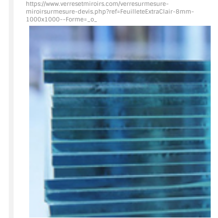
https://www.verresetmiroirs.com/verresurmesure-
miroirsurmesure-devis.php?ref=FeuilleteExtraClair
-8mm-
1000x1000--Forme=_o_
ACCESSOIRES & QUINCAILLERIE
CATALOGUE DE PROFILS ET FIXATION DU
VERRE
LES FIXATIONS POUR MIROIR
LES PROFILS PAROI DE VERRE
VITRINE EN VERRE
CONNECTEURS ET ASSEMBLAGE DE VERRES
PLATS ET CORNIÈRES
LES CHARNIÈRES DE PORTE EN VERRE
BOUTONS ET POIGNÉES