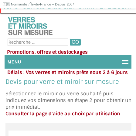
🇫🇷 Normandie / Île-de-France – Depuis 2007
Verre Feuilleté Extra clair 8mm : 272.25€HT
Promotions, offres et destockages
MENU
Délais : Vos verres et miroirs prêts sous 2 à 6 jours
NOUS CONTACTER
en moyenne
|
Besoin d'aide ?
Devis pour verre et miroir sur mesure
Appelez ou envoyez un SMS au 06 79 92 33 38
MON COMPTE / SE CONNECTER
Sélectionnez le miroir ou verre souhaité puis
indiquez vos dimensions en étape 2 pour obtenir un
DEMANDE DE DEVIS
prix immédiat.
Consulter la page d'aide au choix par utilisation
SUIVI DE DEVIS
SUIVI DE COMMANDE