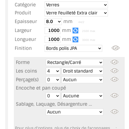
Catégorie
TOUS LES TARIFS AU M2
Produit
GUIDE : CHOIX PAR UTILISATION
Epaisseur
mm
44/2
Largeur
mm
INSPIRATIONS ET NOUVEAUTÉS
2500 max
Longueur
mm
3000 max
AMBIANCE LAITON BROSSÉ
Finition
MIROIRS VIEILLIS AMBIANCE BRASSERIE
Forme
MIROIR SUR MESURE
Les coins
Perçage(s)
MIROIR VIEILLI
Encoche et pan coupé
MIROIR DÉCORATIF DE COULEUR
Sablage, Laquage, Désargenture ...
LOTS DE MIROIRS EN MOZAÏQUE
MIROIR POUR PORTE
Pour plus d'options, plus de choix de façonnages, ... :