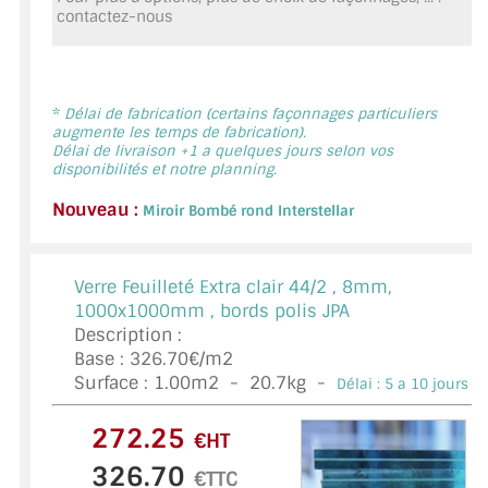
MIROIR DE SALLE DE BAIN
contactez-nous
MIROIR PAROI DE DOUCHE
MIROIR POUR SALLE DE SPORT
*
Délai de fabrication (certains façonnages particuliers
augmente les temps de fabrication).
Délai de livraison +1 a quelques jours selon vos
MIROIR POUR SALLE DE DANSE
disponibilités et notre planning.
MIROIR ENCADRÉ
Nouveau :
Miroir Bombé rond Interstellar
MIROIR TV
Verre Feuilleté Extra clair 44/2 ,
8mm,
VERRE SUR MESURE
1000x1000mm , bords polis JPA
Description :
VERRE EXTRACLAIR
Base : 326.70€/m2
Surface :
1.00
m2 -
20.7
kg -
Délai : 5 a 10 jours *
VERRE TREMPÉ (SÉCURIT)
€HT
PAROI DE DOUCHE
€TTC