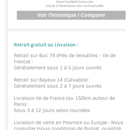
Verre Feuilleté Extra clair
BARRES DE STABILISATION
Visuel d'illustration non contractuelle
JOINTS D'ÉTANCHÉITÉS
FIXATION GARDES CORPS
SYSTÈMES PIVOTANTS
Retrait gratuit ou Livraison :
SYSTÈMES COULISSANTS
Retrait sur Buc 78 (Près de Versailles - Ile de
France) :
Généralement sous 1 à 5 jours ouvrés
LE CATALOGUE ACCESSOIRES
(STROMBINOSCOPE)
Retrait sur Bayeux 14 (Calvados) :
Généralement sous 2 à 7 jours ouvrés
ACCESSOIRES EN PROMOTIONS
Livraison Ile de France (ou 150km autour de
EXEMPLES, RÉALISATIONS, INSPIRATIONS
Paris) :
Sous 3 à 12 jours selon tournées
NUANCIER RAL
Livraison de verre en Province ou Europe : Nous
COMMENT COUPER DU VERRE ?
consulter (sous conditions de format, quantité,