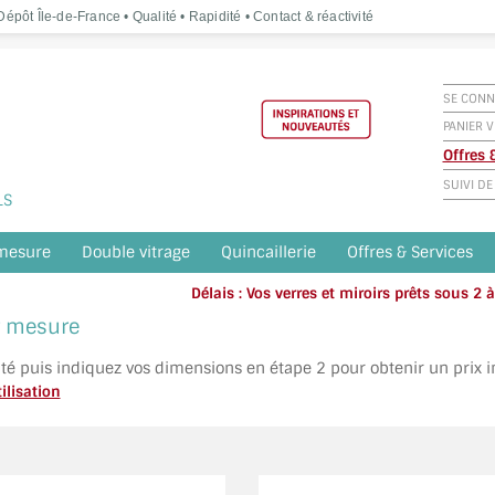
épôt Île-de-France • Qualité • Rapidité • Contact & réactivité
SE CONN
PANIER V
Offres
SUIVI D
LS
 mesure
Double vitrage
Quincaillerie
Offres & Services
Délais : Vos verres et miroirs prêts sous 2
Appelez o
ur mesure
ité puis indiquez vos dimensions en étape 2 pour obtenir un prix 
ilisation