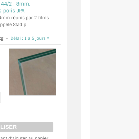
 44/2 ,
8mm,
polis JPA
 4mm réunis par 2 films
appelé Stadip
kg -
Délai : 1 a 5 jours *
vant d'ajouter au panier