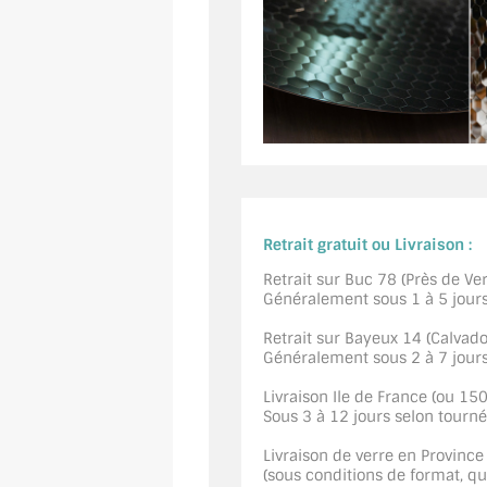
Retrait gratuit ou Livraison :
Retrait sur Buc 78 (Près de Vers
Généralement sous 1 à 5 jour
Retrait sur Bayeux 14 (Calvados
Généralement sous 2 à 7 jour
Livraison Ile de France (ou 15
Sous 3 à 12 jours selon tourn
Livraison de verre en Province
(sous conditions de format, quan