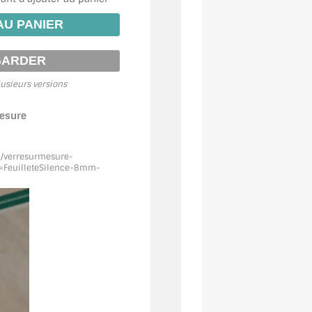
usieurs versions
mesure
m/verresurmesure-
FeuilleteSilence
-8mm-