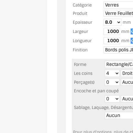
Catégorie
Produit
Epaisseur
m
Largeur
mm
Longueur
mm
Finition
Forme
Les coins
Perçage(s)
Encoche et pan coupé
Sablage, Laquage, Désargentur
Pour plus d'options, plus de ch