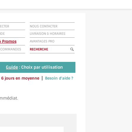
ECTER
NOUS CONTACTER
IDE
LIVRAISON
&
HORAIRES
 & Promos
AVANTAGES PRO
E COMMANDES
Guide
: Choix par utilisation
|
 à 6 jours en moyenne
Besoin d'aide ?
u envoyez un SMS au 06 79 92 33 38
immédiat.