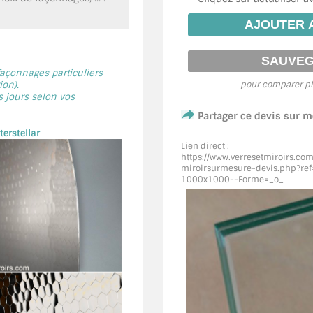
 façonnages particuliers
on).
pour comparer pl
s jours selon vos
Partager ce devis sur 
erstellar
Lien direct :
https://www.verresetmiroirs.co
miroirsurmesure-devis.php?ref=
1000x1000--Forme=_o_