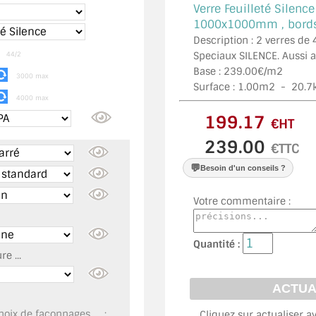
Verre Feuilleté Silence
1000x1000mm , bords 
Description : 2 verres de
m
Speciaux SILENCE. Aussi 
44/2
Base : 239.00€/m2
3000 max
Surface :
1.00
m2 -
20.7
4000 max
€HT
€TTC
💬
Besoin d'un conseils ?
Votre commentaire :
Quantité :
e ...
oix de façonnages, ... :
Cliquez sur actualiser a