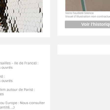
Verre Feuilleté Silence
Visuel d'illustration non contractu
ailles - Ile de France) :
s ouvrés
) :
s ouvrés
0km autour de Paris) :
ées
 ou Europe : Nous consulter
tité, ...)