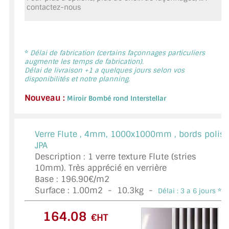
contactez-nous
MIROIR DE SALLE DE BAIN
MIROIR PAROI DE DOUCHE
MIROIR POUR SALLE DE SPORT
*
Délai de fabrication (certains façonnages particuliers
augmente les temps de fabrication).
Délai de livraison +1 a quelques jours selon vos
MIROIR POUR SALLE DE DANSE
disponibilités et notre planning.
Nouveau :
MIROIR ENCADRÉ
Miroir Bombé rond Interstellar
MIROIR TV
Verre Flute ,
4mm, 1000x1000mm , bords polis
VERRE SUR MESURE
JPA
Description : 1 verre texture Flute (stries
VERRE EXTRACLAIR
10mm). Très apprécié en verrière
Base : 196.90€/m2
VERRE TREMPÉ (SÉCURIT)
Surface :
1.00
m2 -
10.3
kg -
Délai : 3 a 6 jours *
PAROI DE DOUCHE
€HT