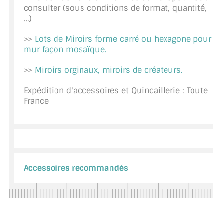
consulter (sous conditions de format, quantité,
CONSEILS / AIDE
...)
A PROPOS DE LA LIVRAISON
>>
Lots de Miroirs forme carré ou hexagone pour
mur façon mosaïque.
COMPTE PRO
>>
Miroirs orginaux, miroirs de créateurs.
MON PANIER
Expédition d'accessoires et Quincaillerie : Toute
PLAN DU SITE
France
DÉCONNEXION
NOUS TROUVER - BUC 78
NOUS CONTACTER
Accessoires recommandés