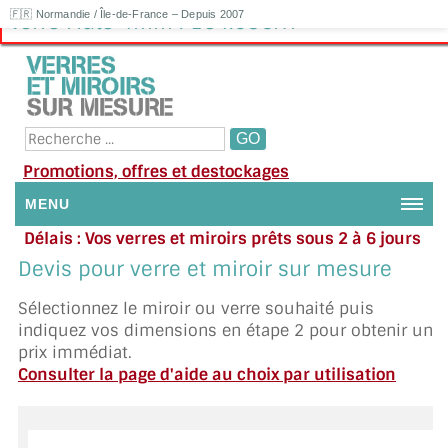
🇫🇷 Normandie / Île-de-France – Depuis 2007
Verre Flute 4mm : 164.08€HT
Promotions, offres et destockages
MENU
Délais : Vos verres et miroirs prêts sous 2 à 6 jours
NOUS CONTACTER
en moyenne
|
Besoin d'aide ?
Devis pour verre et miroir sur mesure
Appelez ou envoyez un SMS au 06 79 92 33 38
MON COMPTE / SE CONNECTER
Sélectionnez le miroir ou verre souhaité puis
indiquez vos dimensions en étape 2 pour obtenir un
DEMANDE DE DEVIS
prix immédiat.
Consulter la page d'aide au choix par utilisation
SUIVI DE DEVIS
SUIVI DE COMMANDE