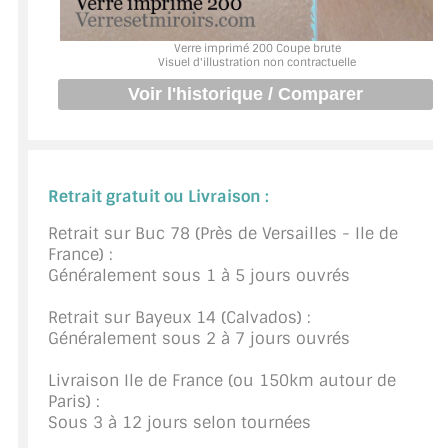
BARRES DE STABILISATION
Verre imprimé 200 Coupe brute
JOINTS D'ÉTANCHÉITÉS
Visuel d'illustration non contractuelle
FIXATION GARDES CORPS
SYSTÈMES PIVOTANTS
SYSTÈMES COULISSANTS
Retrait gratuit ou Livraison :
Retrait sur Buc 78 (Près de Versailles - Ile de
LE CATALOGUE ACCESSOIRES
(STROMBINOSCOPE)
France) :
Généralement sous 1 à 5 jours ouvrés
ACCESSOIRES EN PROMOTIONS
Retrait sur Bayeux 14 (Calvados) :
Généralement sous 2 à 7 jours ouvrés
EXEMPLES, RÉALISATIONS, INSPIRATIONS
Livraison Ile de France (ou 150km autour de
NUANCIER RAL
Paris) :
Sous 3 à 12 jours selon tournées
COMMENT COUPER DU VERRE ?