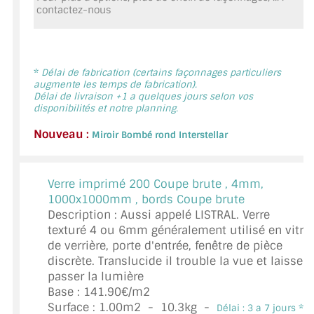
contactez-nous
MIROIR DE SALLE DE BAIN
MIROIR PAROI DE DOUCHE
MIROIR POUR SALLE DE SPORT
*
Délai de fabrication (certains façonnages particuliers
augmente les temps de fabrication).
Délai de livraison +1 a quelques jours selon vos
MIROIR POUR SALLE DE DANSE
disponibilités et notre planning.
Nouveau :
MIROIR ENCADRÉ
Miroir Bombé rond Interstellar
MIROIR TV
Verre imprimé 200 Coupe brute ,
4mm,
VERRE SUR MESURE
1000x1000mm , bords Coupe brute
Description : Aussi appelé LISTRAL. Verre
VERRE EXTRACLAIR
texturé 4 ou 6mm généralement utilisé en vitre
de verrière, porte d'entrée, fenêtre de pièce
VERRE TREMPÉ (SÉCURIT)
discrète. Translucide il trouble la vue et laisse
passer la lumière
PAROI DE DOUCHE
Base : 141.90€/m2
Surface :
1.00
m2 -
10.3
kg -
Délai : 3 a 7 jours *