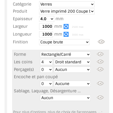
Catégorie
TOUS LES TARIFS AU M2
Produit
GUIDE : CHOIX PAR UTILISATION
Epaisseur
mm
Largeur
mm
INSPIRATIONS ET NOUVEAUTÉS
2500 max
Longueur
mm
3000 max
AMBIANCE LAITON BROSSÉ
Finition
MIROIRS VIEILLIS AMBIANCE BRASSERIE
Forme
MIROIR SUR MESURE
Les coins
Perçage(s)
MIROIR VIEILLI
Encoche et pan coupé
MIROIR DÉCORATIF DE COULEUR
Sablage, Laquage, Désargenture ...
LOTS DE MIROIRS EN MOZAÏQUE
MIROIR POUR PORTE
Pour plus d'options, plus de choix de façonnages, ... :