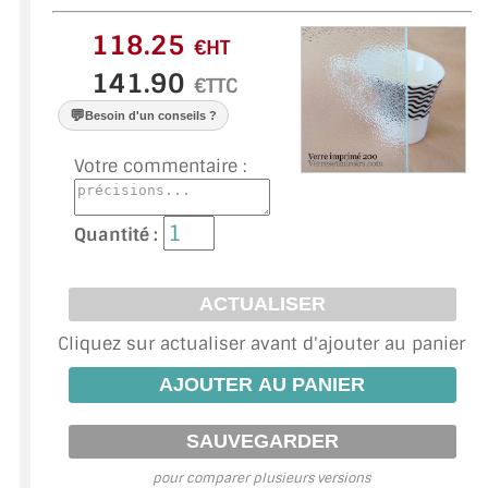
VERRE FEUILLETÉ
€HT
VERRE ANTI-REFLET
€TTC
VERRE LAQUÉ/CRÉDENCE
💬
Besoin d'un conseils ?
VERRE FEUILLETÉ/TREMPÉ
Votre commentaire :
DALLE DE SOL EN VERRE
Quantité :
PORTE EN VERRE
GARDE CORPS EN VERRE
Cliquez sur actualiser avant d'ajouter au panier
VERRIÈRE TYPE ATELIER
VERRES TEXTURÉS
PLEXIGLAS PMMA
pour comparer plusieurs versions
DOUBLE VITRAGE