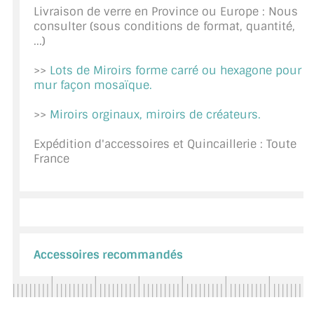
Livraison de verre en Province ou Europe : Nous
CONSEILS / AIDE
consulter (sous conditions de format, quantité,
...)
A PROPOS DE LA LIVRAISON
>>
Lots de Miroirs forme carré ou hexagone pour
COMPTE PRO
mur façon mosaïque.
MON PANIER
>>
Miroirs orginaux, miroirs de créateurs.
PLAN DU SITE
Expédition d'accessoires et Quincaillerie : Toute
France
DÉCONNEXION
NOUS TROUVER - BUC 78
NOUS CONTACTER
Accessoires recommandés