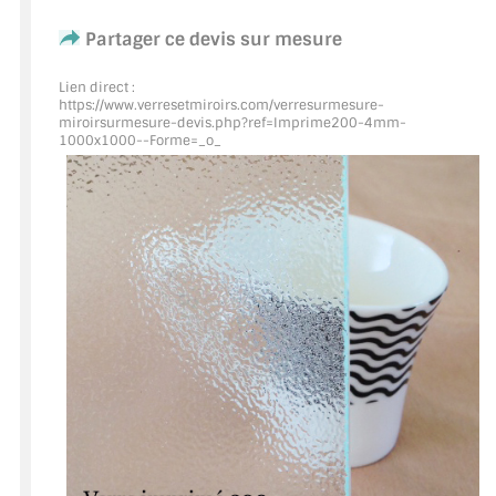
Partager ce devis sur mesure
ACCESSOIRES & QUINCAILLERIE
Lien direct :
CATALOGUE DE PROFILS ET FIXATION DU
https://www.verresetmiroirs.com/verresurmesure-
VERRE
miroirsurmesure-devis.php?ref=Imprime200
-4mm-
1000x1000--Forme=_o_
LES FIXATIONS POUR MIROIR
LES PROFILS PAROI DE VERRE
VITRINE EN VERRE
CONNECTEURS ET ASSEMBLAGE DE VERRES
PLATS ET CORNIÈRES
LES CHARNIÈRES DE PORTE EN VERRE
BOUTONS ET POIGNÉES