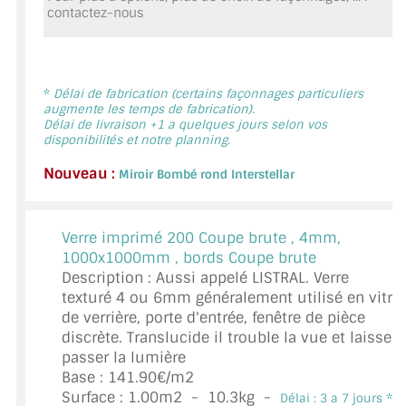
contactez-nous
MIROIR DE SALLE DE BAIN
MIROIR PAROI DE DOUCHE
MIROIR POUR SALLE DE SPORT
*
Délai de fabrication (certains façonnages particuliers
augmente les temps de fabrication).
Délai de livraison +1 a quelques jours selon vos
MIROIR POUR SALLE DE DANSE
disponibilités et notre planning.
Nouveau :
MIROIR ENCADRÉ
Miroir Bombé rond Interstellar
MIROIR TV
Verre imprimé 200 Coupe brute ,
4mm,
VERRE SUR MESURE
1000x1000mm , bords Coupe brute
Description : Aussi appelé LISTRAL. Verre
VERRE EXTRACLAIR
texturé 4 ou 6mm généralement utilisé en vitre
de verrière, porte d'entrée, fenêtre de pièce
VERRE TREMPÉ (SÉCURIT)
discrète. Translucide il trouble la vue et laisse
passer la lumière
PAROI DE DOUCHE
Base : 141.90€/m2
Surface :
1.00
m2 -
10.3
kg -
Délai : 3 a 7 jours *