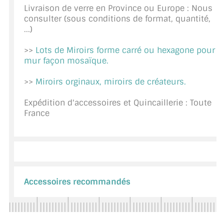
Livraison de verre en Province ou Europe : Nous
CONSEILS / AIDE
consulter (sous conditions de format, quantité,
...)
A PROPOS DE LA LIVRAISON
>>
Lots de Miroirs forme carré ou hexagone pour
COMPTE PRO
mur façon mosaïque.
MON PANIER
>>
Miroirs orginaux, miroirs de créateurs.
PLAN DU SITE
Expédition d'accessoires et Quincaillerie : Toute
France
DÉCONNEXION
NOUS TROUVER - BUC 78
NOUS CONTACTER
Accessoires recommandés