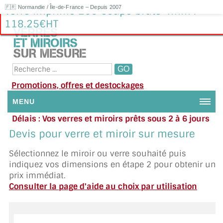
🇫🇷 Normandie / Île-de-France – Depuis 2007
Verre imprimé 200 Coupe brute 4mm :
118.25€HT
Promotions, offres et destockages
MENU
Délais : Vos verres et miroirs prêts sous 2 à 6 jours
NOUS CONTACTER
en moyenne
|
Besoin d'aide ?
Devis pour verre et miroir sur mesure
Appelez ou envoyez un SMS au 06 79 92 33 38
MON COMPTE / SE CONNECTER
Sélectionnez le miroir ou verre souhaité puis
indiquez vos dimensions en étape 2 pour obtenir un
DEMANDE DE DEVIS
prix immédiat.
Consulter la page d'aide au choix par utilisation
SUIVI DE DEVIS
SUIVI DE COMMANDE