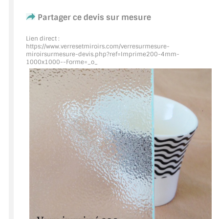
Partager ce devis sur mesure
ACCESSOIRES & QUINCAILLERIE
Lien direct :
CATALOGUE DE PROFILS ET FIXATION DU
https://www.verresetmiroirs.com/verresurmesure-
VERRE
miroirsurmesure-devis.php?ref=Imprime200
-4mm-
1000x1000--Forme=_o_
LES FIXATIONS POUR MIROIR
LES PROFILS PAROI DE VERRE
VITRINE EN VERRE
CONNECTEURS ET ASSEMBLAGE DE VERRES
PLATS ET CORNIÈRES
LES CHARNIÈRES DE PORTE EN VERRE
BOUTONS ET POIGNÉES