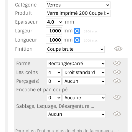
Catégorie
TOUS LES TARIFS AU M2
Produit
GUIDE : CHOIX PAR UTILISATION
Epaisseur
mm
Largeur
mm
INSPIRATIONS ET NOUVEAUTÉS
2500 max
Longueur
mm
3000 max
AMBIANCE LAITON BROSSÉ
Finition
MIROIRS VIEILLIS AMBIANCE BRASSERIE
Forme
MIROIR SUR MESURE
Les coins
Perçage(s)
MIROIR VIEILLI
Encoche et pan coupé
MIROIR DÉCORATIF DE COULEUR
Sablage, Laquage, Désargenture ...
LOTS DE MIROIRS EN MOZAÏQUE
MIROIR POUR PORTE
Pour plus d'options, plus de choix de façonnages, ... :