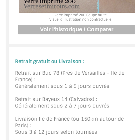
BARRES DE STABILISATION
Verre imprimé 200 Coupe brute
JOINTS D'ÉTANCHÉITÉS
Visuel d'illustration non contractuelle
FIXATION GARDES CORPS
SYSTÈMES PIVOTANTS
SYSTÈMES COULISSANTS
Retrait gratuit ou Livraison :
Retrait sur Buc 78 (Près de Versailles - Ile de
LE CATALOGUE ACCESSOIRES
(STROMBINOSCOPE)
France) :
Généralement sous 1 à 5 jours ouvrés
ACCESSOIRES EN PROMOTIONS
Retrait sur Bayeux 14 (Calvados) :
Généralement sous 2 à 7 jours ouvrés
EXEMPLES, RÉALISATIONS, INSPIRATIONS
Livraison Ile de France (ou 150km autour de
NUANCIER RAL
Paris) :
Sous 3 à 12 jours selon tournées
COMMENT COUPER DU VERRE ?