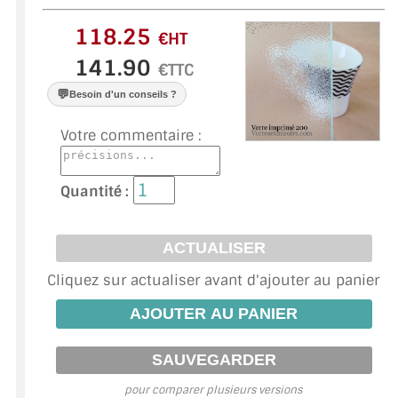
VERRE FEUILLETÉ
€HT
VERRE ANTI-REFLET
€TTC
VERRE LAQUÉ/CRÉDENCE
💬
Besoin d'un conseils ?
VERRE FEUILLETÉ/TREMPÉ
Votre commentaire :
DALLE DE SOL EN VERRE
Quantité :
PORTE EN VERRE
GARDE CORPS EN VERRE
Cliquez sur actualiser avant d'ajouter au panier
VERRIÈRE TYPE ATELIER
VERRES TEXTURÉS
PLEXIGLAS PMMA
pour comparer plusieurs versions
DOUBLE VITRAGE