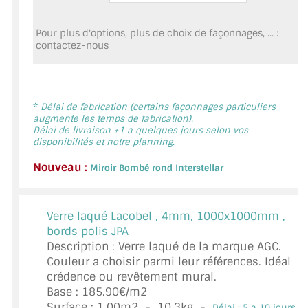
MIROIR DE SALLE DE BAIN
Pour plus d'options, plus de choix de façonnages, ... :
MIROIR PAROI DE DOUCHE
contactez-nous
MIROIR POUR SALLE DE SPORT
MIROIR POUR SALLE DE DANSE
*
Délai de fabrication (certains façonnages particuliers
augmente les temps de fabrication).
Délai de livraison +1 a quelques jours selon vos
MIROIR ENCADRÉ
disponibilités et notre planning.
MIROIR TV
Nouveau :
Miroir Bombé rond Interstellar
VERRE SUR MESURE
Verre laqué Lacobel ,
4mm, 1000x1000mm ,
VERRE EXTRACLAIR
bords polis JPA
Description : Verre laqué de la marque AGC.
VERRE TREMPÉ (SÉCURIT)
Couleur a choisir parmi leur références. Idéal
crédence ou revêtement mural.
PAROI DE DOUCHE
Base : 185.90€/m2
Surface :
1.00
m2 -
10.3
kg -
Délai : 5 a 10 jours *