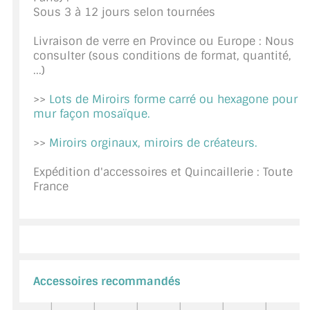
Sous 3 à 12 jours selon tournées
CONSEILS / AIDE
Livraison de verre en Province ou Europe : Nous
A PROPOS DE LA LIVRAISON
consulter (sous conditions de format, quantité,
...)
COMPTE PRO
>>
Lots de Miroirs forme carré ou hexagone pour
MON PANIER
mur façon mosaïque.
PLAN DU SITE
>>
Miroirs orginaux, miroirs de créateurs.
DÉCONNEXION
Expédition d'accessoires et Quincaillerie : Toute
France
NOUS TROUVER - BUC 78
NOUS CONTACTER
Accessoires recommandés