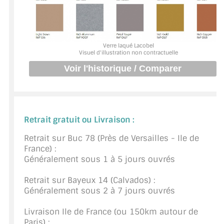
BARRES DE STABILISATION
JOINTS D'ÉTANCHÉITÉS
Verre laqué Lacobel
FIXATION GARDES CORPS
Visuel d'illustration non contractuelle
SYSTÈMES PIVOTANTS
SYSTÈMES COULISSANTS
LE CATALOGUE ACCESSOIRES
Retrait gratuit ou Livraison :
(STROMBINOSCOPE)
Retrait sur Buc 78 (Près de Versailles - Ile de
France) :
ACCESSOIRES EN PROMOTIONS
Généralement sous 1 à 5 jours ouvrés
EXEMPLES, RÉALISATIONS, INSPIRATIONS
Retrait sur Bayeux 14 (Calvados) :
Généralement sous 2 à 7 jours ouvrés
NUANCIER RAL
Livraison Ile de France (ou 150km autour de
COMMENT COUPER DU VERRE ?
Paris) :