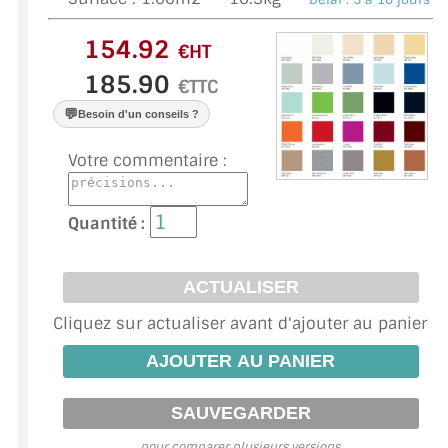
VERRE FEUILLETÉ
€HT
VERRE ANTI-REFLET
€TTC
VERRE LAQUÉ/CRÉDENCE
💬
Besoin d'un conseils ?
VERRE FEUILLETÉ/TREMPÉ
Votre commentaire :
DALLE DE SOL EN VERRE
Quantité :
PORTE EN VERRE
GARDE CORPS EN VERRE
VERRIÈRE TYPE ATELIER
Cliquez sur actualiser avant d'ajouter au panier
VERRES TEXTURÉS
PLEXIGLAS PMMA
DOUBLE VITRAGE
pour comparer plusieurs versions