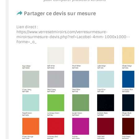
Partager ce devis sur mesure
ACCESSOIRES & QUINCAILLERIE
Lien direct :
CATALOGUE DE PROFILS ET FIXATION DU
https://www.verresetmiroirs.com/verresurmesure-
VERRE
miroirsurmesure-devis.php?ref=Lacobel
-4mm-1000x1000--
Forme=_o_
LES FIXATIONS POUR MIROIR
LES PROFILS PAROI DE VERRE
VITRINE EN VERRE
CONNECTEURS ET ASSEMBLAGE DE VERRES
PLATS ET CORNIÈRES
LES CHARNIÈRES DE PORTE EN VERRE
BOUTONS ET POIGNÉES