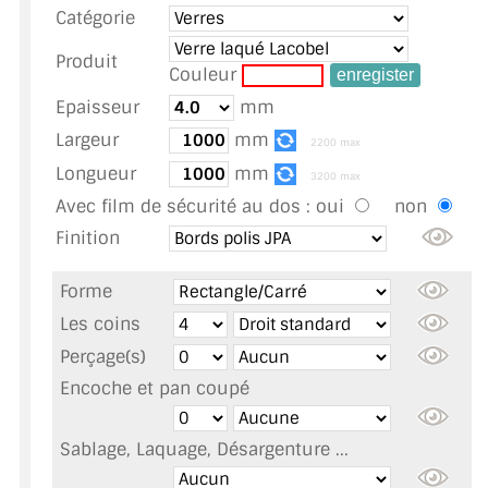
Catégorie
TOUS LES TARIFS AU M2
Produit
GUIDE : CHOIX PAR UTILISATION
Couleur
Epaisseur
mm
INSPIRATIONS ET NOUVEAUTÉS
Largeur
mm
2200 max
AMBIANCE LAITON BROSSÉ
Longueur
mm
3200 max
Avec film de sécurité au dos :
oui
non
MIROIRS VIEILLIS AMBIANCE BRASSERIE
Finition
MIROIR SUR MESURE
Forme
MIROIR VIEILLI
Les coins
Perçage(s)
MIROIR DÉCORATIF DE COULEUR
Encoche et pan coupé
LOTS DE MIROIRS EN MOZAÏQUE
Sablage, Laquage, Désargenture ...
MIROIR POUR PORTE