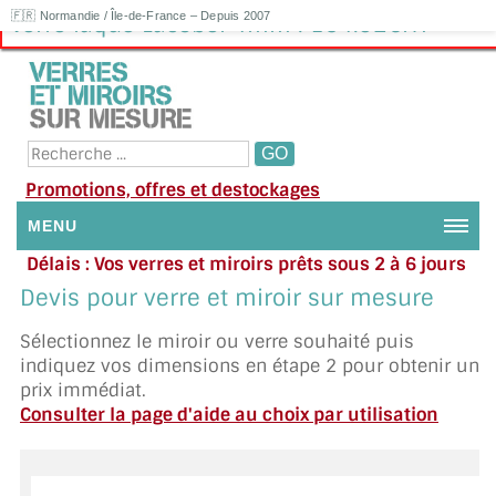
🇫🇷 Normandie / Île-de-France – Depuis 2007
Verre laqué Lacobel 4mm : 154.92€HT
Promotions, offres et destockages
MENU
Délais : Vos verres et miroirs prêts sous 2 à 6 jours
NOUS CONTACTER
en moyenne
|
Besoin d'aide ?
Devis pour verre et miroir sur mesure
Appelez ou envoyez un SMS au 06 79 92 33 38
MON COMPTE / SE CONNECTER
Sélectionnez le miroir ou verre souhaité puis
indiquez vos dimensions en étape 2 pour obtenir un
DEMANDE DE DEVIS
prix immédiat.
Consulter la page d'aide au choix par utilisation
SUIVI DE DEVIS
SUIVI DE COMMANDE