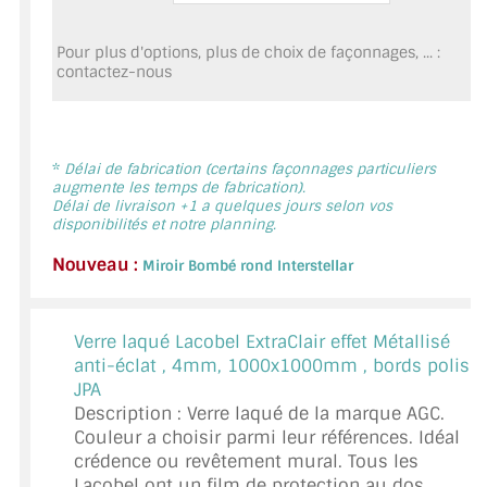
MIROIR DE SALLE DE BAIN
Pour plus d'options, plus de choix de façonnages, ... :
MIROIR PAROI DE DOUCHE
contactez-nous
MIROIR POUR SALLE DE SPORT
MIROIR POUR SALLE DE DANSE
*
Délai de fabrication (certains façonnages particuliers
augmente les temps de fabrication).
Délai de livraison +1 a quelques jours selon vos
MIROIR ENCADRÉ
disponibilités et notre planning.
MIROIR TV
Nouveau :
Miroir Bombé rond Interstellar
VERRE SUR MESURE
Verre laqué Lacobel ExtraClair effet Métallisé
VERRE EXTRACLAIR
anti-éclat ,
4mm, 1000x1000mm , bords polis
JPA
VERRE TREMPÉ (SÉCURIT)
Description : Verre laqué de la marque AGC.
Couleur a choisir parmi leur références. Idéal
PAROI DE DOUCHE
crédence ou revêtement mural. Tous les
Lacobel ont un film de protection au dos