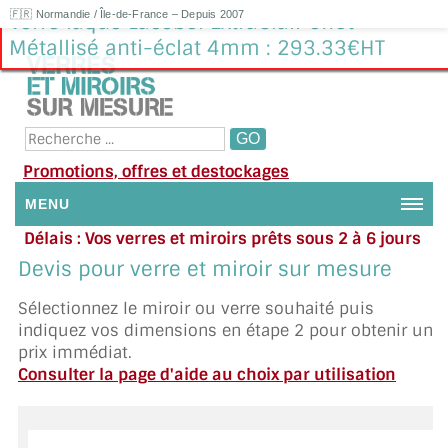
🇫🇷 Normandie / Île-de-France – Depuis 2007
Verre laqué Lacobel ExtraClair effet
Métallisé anti-éclat 4mm : 293.33€HT
Promotions, offres et destockages
MENU
Délais : Vos verres et miroirs prêts sous 2 à 6 jours
NOUS CONTACTER
en moyenne
|
Besoin d'aide ?
Devis pour verre et miroir sur mesure
Appelez ou envoyez un SMS au 06 79 92 33 38
MON COMPTE / SE CONNECTER
Sélectionnez le miroir ou verre souhaité puis
indiquez vos dimensions en étape 2 pour obtenir un
DEMANDE DE DEVIS
prix immédiat.
Consulter la page d'aide au choix par utilisation
SUIVI DE DEVIS
SUIVI DE COMMANDE