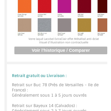
BARRES DE STABILISATION
JOINTS D'ÉTANCHÉITÉS
FIXATION GARDES CORPS
SYSTÈMES PIVOTANTS
Verre laqué Lacobel ExtraClair effet Métallisé anti-éclat
Visuel d'illustration non contractuelle
SYSTÈMES COULISSANTS
LE CATALOGUE ACCESSOIRES
(STROMBINOSCOPE)
ACCESSOIRES EN PROMOTIONS
Retrait gratuit ou Livraison :
Retrait sur Buc 78 (Près de Versailles - Ile de
EXEMPLES, RÉALISATIONS, INSPIRATIONS
France) :
Généralement sous 1 à 5 jours ouvrés
NUANCIER RAL
Retrait sur Bayeux 14 (Calvados) :
COMMENT COUPER DU VERRE ?
Généralement sous 2 à 7 jours ouvrés