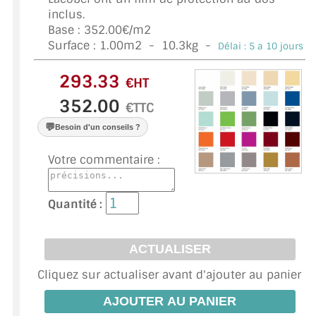
VERRE FEUILLETÉ
inclus.
Base : 352.00€/m2
VERRE ANTI-REFLET
Surface :
1.00
m2 -
10.3
kg -
Délai : 5 a 10 jours *
VERRE LAQUÉ/CRÉDENCE
€HT
VERRE FEUILLETÉ/TREMPÉ
€TTC
💬
Besoin d'un conseils ?
DALLE DE SOL EN VERRE
Votre commentaire :
PORTE EN VERRE
GARDE CORPS EN VERRE
Quantité :
VERRIÈRE TYPE ATELIER
VERRES TEXTURÉS
Cliquez sur actualiser avant d'ajouter au panier
PLEXIGLAS PMMA
DOUBLE VITRAGE