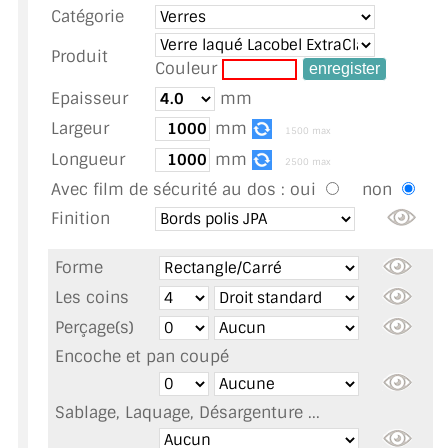
Catégorie
TOUS LES TARIFS AU M2
Produit
GUIDE : CHOIX PAR UTILISATION
Couleur
Epaisseur
mm
INSPIRATIONS ET NOUVEAUTÉS
Largeur
mm
1500 max
AMBIANCE LAITON BROSSÉ
Longueur
mm
2500 max
Avec film de sécurité au dos :
oui
non
MIROIRS VIEILLIS AMBIANCE BRASSERIE
Finition
MIROIR SUR MESURE
Forme
MIROIR VIEILLI
Les coins
Perçage(s)
MIROIR DÉCORATIF DE COULEUR
Encoche et pan coupé
LOTS DE MIROIRS EN MOZAÏQUE
Sablage, Laquage, Désargenture ...
MIROIR POUR PORTE