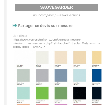
ACCESSOIRES & QUINCAILLERIE
pour comparer plusieurs versions
CATALOGUE DE PROFILS ET FIXATION DU
Partager ce devis sur mesure
VERRE
LES FIXATIONS POUR MIROIR
Lien direct :
https://www.verresetmiroirs.com/verresurmesure-
miroirsurmesure-devis.php?ref=LacobelExtraclairMetal
-4mm-
LES PROFILS PAROI DE VERRE
1000x1000--Forme=_o_
VITRINE EN VERRE
CONNECTEURS ET ASSEMBLAGE DE VERRES
PLATS ET CORNIÈRES
LES CHARNIÈRES DE PORTE EN VERRE
BOUTONS ET POIGNÉES