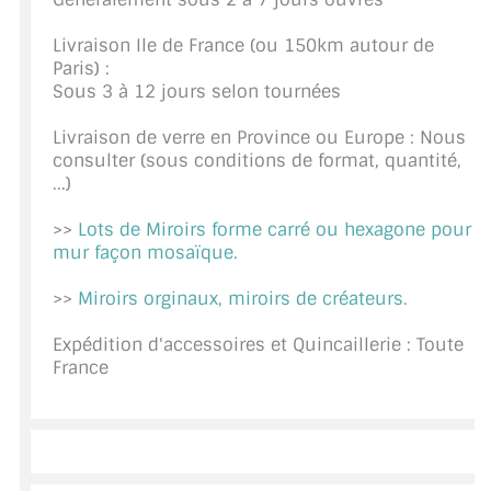
CONSEILS / AIDE
Livraison Ile de France (ou 150km autour de
Paris) :
A PROPOS DE LA LIVRAISON
Sous 3 à 12 jours selon tournées
COMPTE PRO
Livraison de verre en Province ou Europe : Nous
consulter (sous conditions de format, quantité,
MON PANIER
...)
PLAN DU SITE
>>
Lots de Miroirs forme carré ou hexagone pour
mur façon mosaïque.
DÉCONNEXION
>>
Miroirs orginaux, miroirs de créateurs.
NOUS TROUVER - BUC 78
Expédition d'accessoires et Quincaillerie : Toute
NOUS CONTACTER
France