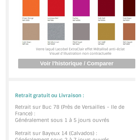
BARRES DE STABILISATION
JOINTS D'ÉTANCHÉITÉS
FIXATION GARDES CORPS
SYSTÈMES PIVOTANTS
Verre laqué Lacobel ExtraClair effet Métallisé anti-éclat
Visuel d'illustration non contractuelle
SYSTÈMES COULISSANTS
LE CATALOGUE ACCESSOIRES
(STROMBINOSCOPE)
ACCESSOIRES EN PROMOTIONS
Retrait gratuit ou Livraison :
Retrait sur Buc 78 (Près de Versailles - Ile de
EXEMPLES, RÉALISATIONS, INSPIRATIONS
France) :
Généralement sous 1 à 5 jours ouvrés
NUANCIER RAL
Retrait sur Bayeux 14 (Calvados) :
COMMENT COUPER DU VERRE ?
Généralement sous 2 à 7 jours ouvrés