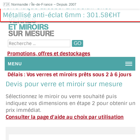
🇫🇷 Normandie / Île-de-France – Depuis 2007
Verre laqué Lacobel ExtraClair effet
Métallisé anti-éclat 6mm : 301.58€HT
Promotions, offres et destockages
MENU
Délais : Vos verres et miroirs prêts sous 2 à 6 jours
NOUS CONTACTER
en moyenne
|
Besoin d'aide ?
Devis pour verre et miroir sur mesure
Appelez ou envoyez un SMS au 06 79 92 33 38
MON COMPTE / SE CONNECTER
Sélectionnez le miroir ou verre souhaité puis
indiquez vos dimensions en étape 2 pour obtenir un
DEMANDE DE DEVIS
prix immédiat.
Consulter la page d'aide au choix par utilisation
SUIVI DE DEVIS
SUIVI DE COMMANDE