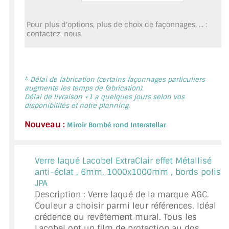
MIROIR DE SALLE DE BAIN
Pour plus d'options, plus de choix de façonnages, ... :
MIROIR PAROI DE DOUCHE
contactez-nous
MIROIR POUR SALLE DE SPORT
MIROIR POUR SALLE DE DANSE
*
Délai de fabrication (certains façonnages particuliers
augmente les temps de fabrication).
Délai de livraison +1 a quelques jours selon vos
MIROIR ENCADRÉ
disponibilités et notre planning.
MIROIR TV
Nouveau :
Miroir Bombé rond Interstellar
VERRE SUR MESURE
Verre laqué Lacobel ExtraClair effet Métallisé
VERRE EXTRACLAIR
anti-éclat ,
6mm, 1000x1000mm , bords polis
JPA
VERRE TREMPÉ (SÉCURIT)
Description : Verre laqué de la marque AGC.
Couleur a choisir parmi leur références. Idéal
PAROI DE DOUCHE
crédence ou revêtement mural. Tous les
Lacobel ont un film de protection au dos