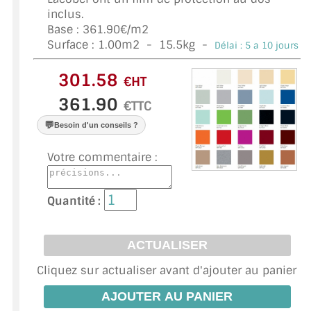
VERRE FEUILLETÉ
inclus.
Base : 361.90€/m2
VERRE ANTI-REFLET
Surface :
1.00
m2 -
15.5
kg -
Délai : 5 a 10 jours *
VERRE LAQUÉ/CRÉDENCE
€HT
VERRE FEUILLETÉ/TREMPÉ
€TTC
💬
Besoin d'un conseils ?
DALLE DE SOL EN VERRE
Votre commentaire :
PORTE EN VERRE
GARDE CORPS EN VERRE
Quantité :
VERRIÈRE TYPE ATELIER
VERRES TEXTURÉS
Cliquez sur actualiser avant d'ajouter au panier
PLEXIGLAS PMMA
DOUBLE VITRAGE