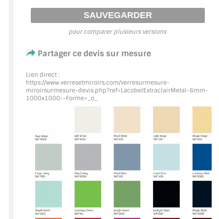
ACCESSOIRES & QUINCAILLERIE
pour comparer plusieurs versions
CATALOGUE DE PROFILS ET FIXATION DU
Partager ce devis sur mesure
VERRE
LES FIXATIONS POUR MIROIR
Lien direct :
https://www.verresetmiroirs.com/verresurmesure-
miroirsurmesure-devis.php?ref=LacobelExtraclairMetal
-6mm-
LES PROFILS PAROI DE VERRE
1000x1000--Forme=_o_
VITRINE EN VERRE
CONNECTEURS ET ASSEMBLAGE DE VERRES
PLATS ET CORNIÈRES
LES CHARNIÈRES DE PORTE EN VERRE
BOUTONS ET POIGNÉES