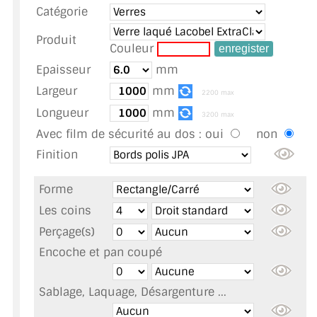
Catégorie
TOUS LES TARIFS AU M2
Produit
GUIDE : CHOIX PAR UTILISATION
Couleur
Epaisseur
mm
INSPIRATIONS ET NOUVEAUTÉS
Largeur
mm
2200 max
AMBIANCE LAITON BROSSÉ
Longueur
mm
3200 max
Avec film de sécurité au dos :
oui
non
MIROIRS VIEILLIS AMBIANCE BRASSERIE
Finition
MIROIR SUR MESURE
Forme
MIROIR VIEILLI
Les coins
Perçage(s)
MIROIR DÉCORATIF DE COULEUR
Encoche et pan coupé
LOTS DE MIROIRS EN MOZAÏQUE
Sablage, Laquage, Désargenture ...
MIROIR POUR PORTE