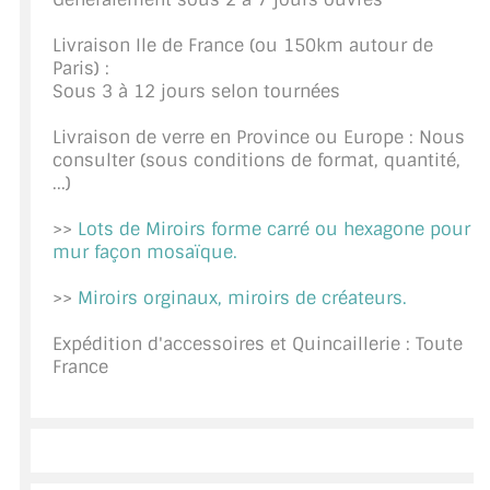
CONSEILS / AIDE
Livraison Ile de France (ou 150km autour de
Paris) :
A PROPOS DE LA LIVRAISON
Sous 3 à 12 jours selon tournées
COMPTE PRO
Livraison de verre en Province ou Europe : Nous
consulter (sous conditions de format, quantité,
MON PANIER
...)
PLAN DU SITE
>>
Lots de Miroirs forme carré ou hexagone pour
mur façon mosaïque.
DÉCONNEXION
>>
Miroirs orginaux, miroirs de créateurs.
NOUS TROUVER - BUC 78
Expédition d'accessoires et Quincaillerie : Toute
NOUS CONTACTER
France