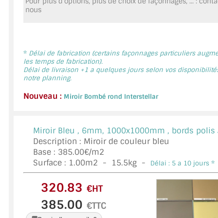
Pour plus d'options, plus de choix de façonnages, ... : cont
MIROIR DE SALLE DE BAIN
nous
MIROIR PAROI DE DOUCHE
MIROIR POUR SALLE DE SPORT
*
Délai de fabrication (certains façonnages particuliers augm
les temps de fabrication).
Délai de livraison +1 a quelques jours selon vos disponibilité
MIROIR POUR SALLE DE DANSE
notre planning.
MIROIR ENCADRÉ
Nouveau :
Miroir Bombé rond Interstellar
MIROIR TV
Miroir Bleu ,
6mm, 1000x1000mm , bords polis 
VERRE SUR MESURE
Description : Miroir de couleur bleu
Base : 385.00€/m2
VERRE EXTRACLAIR
Surface :
1.00
m2 -
15.5
kg -
Délai : 5 a 10 jours *
VERRE TREMPÉ (SÉCURIT)
€HT
PAROI DE DOUCHE
€TTC