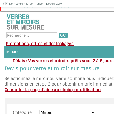
🇫🇷 Normandie / Île-de-France – Depuis 2007
Miroir Bleu 6mm : 320.83€HT
Promotions, offres et destockages
MENU
Délais : Vos verres et miroirs prêts sous 2 à 6 jour
NOUS CONTACTER
moyenne
|
Besoin d'ai
Devis pour verre et miroir sur mesure
Appelez ou envoyez un SMS au 06 79 92 33
MON COMPTE / SE CONNECTER
Sélectionnez le miroir ou verre souhaité puis indique
dimensions en étape 2 pour obtenir un prix immédiat.
DEMANDE DE DEVIS
Consulter la page d'aide au choix par utilisation
SUIVI DE DEVIS
SUIVI DE COMMANDE
Catégorie