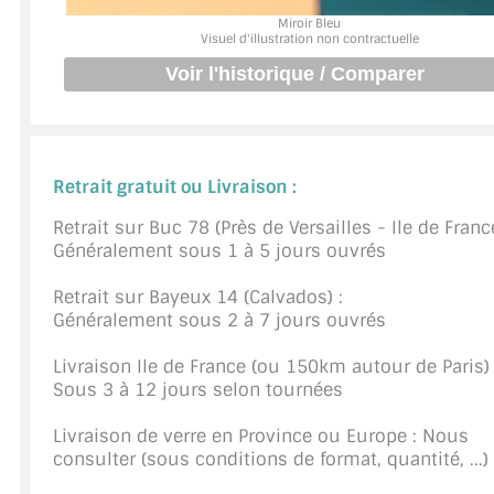
Miroir Bleu
JOINTS D'ÉTANCHÉITÉS
Visuel d'illustration non contractuelle
FIXATION GARDES CORPS
SYSTÈMES PIVOTANTS
Retrait gratuit ou Livraison :
SYSTÈMES COULISSANTS
Retrait sur Buc 78 (Près de Versailles - Ile de France
LE CATALOGUE ACCESSOIRES (STROMBINOSCOPE)
Généralement sous 1 à 5 jours ouvrés
ACCESSOIRES EN PROMOTIONS
Retrait sur Bayeux 14 (Calvados) :
Généralement sous 2 à 7 jours ouvrés
EXEMPLES, RÉALISATIONS, INSPIRATIONS
Livraison Ile de France (ou 150km autour de Paris) 
NUANCIER RAL
Sous 3 à 12 jours selon tournées
COMMENT COUPER DU VERRE ?
Livraison de verre en Province ou Europe : Nous
consulter (sous conditions de format, quantité, ...)
CONSEILS / AIDE