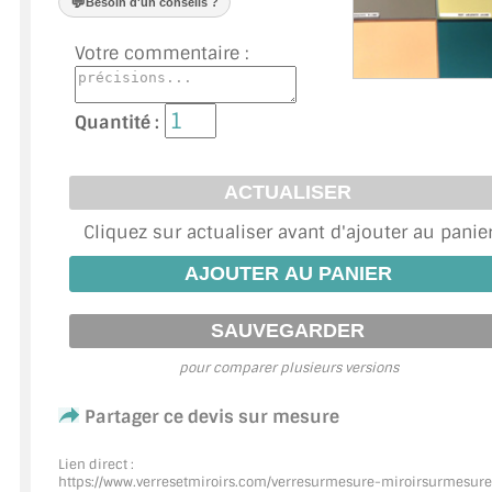
💬
Besoin d'un conseils ?
VERRE FEUILLETÉ
Votre commentaire :
VERRE ANTI-REFLET
VERRE LAQUÉ/CRÉDENCE
Quantité :
VERRE FEUILLETÉ/TREMPÉ
DALLE DE SOL EN VERRE
Cliquez sur actualiser avant d'ajouter au panie
PORTE EN VERRE
GARDE CORPS EN VERRE
VERRIÈRE TYPE ATELIER
pour comparer plusieurs versions
VERRES TEXTURÉS
Partager ce devis sur mesure
PLEXIGLAS PMMA
Lien direct :
https://www.verresetmiroirs.com/verresurmesure-miroirsurmesure
DOUBLE VITRAGE