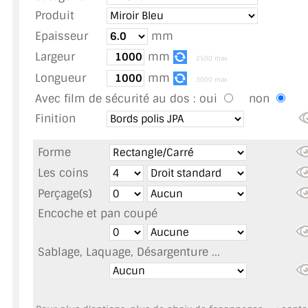
TOUS LES TARIFS AU M2
Produit
Epaisseur
mm
GUIDE : CHOIX PAR UTILISATION
Largeur
mm
2500 max
INSPIRATIONS ET NOUVEAUTÉS
Longueur
mm
3000 max
Avec film de sécurité au dos :
oui
non
AMBIANCE LAITON BROSSÉ
Finition
MIROIRS VIEILLIS AMBIANCE BRASSERIE
Forme
MIROIR SUR MESURE
Les coins
Perçage(s)
MIROIR VIEILLI
Encoche et pan coupé
MIROIR DÉCORATIF DE COULEUR
Sablage, Laquage, Désargenture ...
LOTS DE MIROIRS EN MOZAÏQUE
MIROIR POUR PORTE