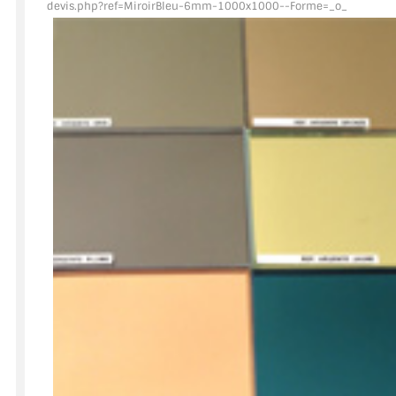
devis.php?ref=MiroirBleu
-6mm-1000x1000--Forme=_o_
ACCESSOIRES & QUINCAILLERIE
CATALOGUE DE PROFILS ET FIXATION DU VERRE
LES FIXATIONS POUR MIROIR
LES PROFILS PAROI DE VERRE
VITRINE EN VERRE
CONNECTEURS ET ASSEMBLAGE DE VERRES
PLATS ET CORNIÈRES
LES CHARNIÈRES DE PORTE EN VERRE
BOUTONS ET POIGNÉES
BARRES DE STABILISATION