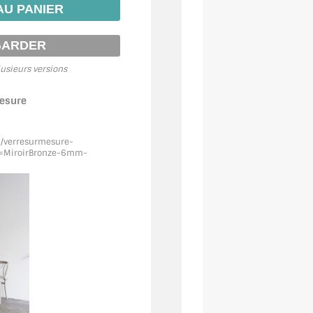
usieurs versions
mesure
m/verresurmesure-
=MiroirBronze
-6mm-