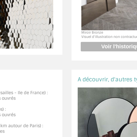
Miroir Bronze
Visuel d'illustration non contractu
A découvrir, d'autres t
ailles - Ile de France) :
s ouvrés
) :
s ouvrés
0km autour de Paris) :
ées