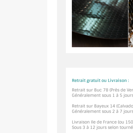
Retrait gratuit ou Livraison :
Retrait sur Buc 78 (Près de Vers
Généralement sous 1 à 5 jour
Retrait sur Bayeux 14 (Calvados
Généralement sous 2 à 7 jour
Livraison Ile de France (ou 15
Sous 3 à 12 jours selon tourn