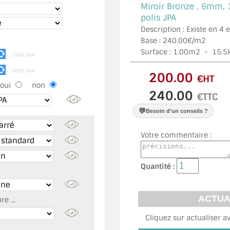
Miroir Bronze ,
6mm, 
polis JPA
Description : Existe en 4
Base : 240.00€/m2
Surface :
1.00
m2 -
15.5
2500 max
3000 max
€HT
oui
non
€TTC
💬
Besoin d'un conseils ?
Votre commentaire :
Quantité :
e ...
Cliquez sur actualiser a