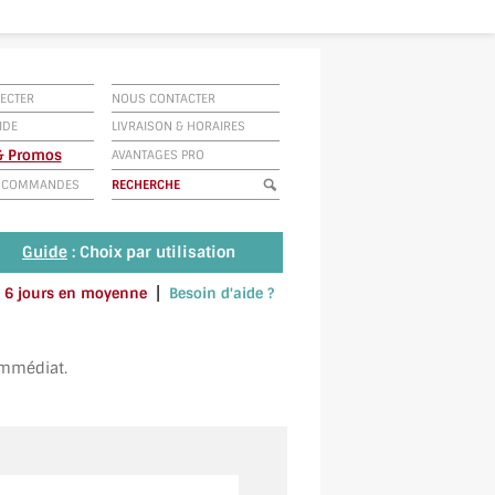
ECTER
NOUS CONTACTER
IDE
LIVRAISON
&
HORAIRES
 & Promos
AVANTAGES PRO
E COMMANDES
Guide
: Choix par utilisation
|
 à 6 jours en moyenne
Besoin d'aide ?
u envoyez un SMS au 06 79 92 33 38
immédiat.