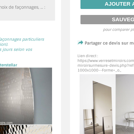
oix de façonnages, ... :
pour comparer pl
 façonnages particuliers
Partager ce devis sur 
on).
s jours selon vos
Lien direct :
https://www.verresetmiroirs.co
erstellar
miroirsurmesure-devis.php?ref
1000x1000--Forme=_o_