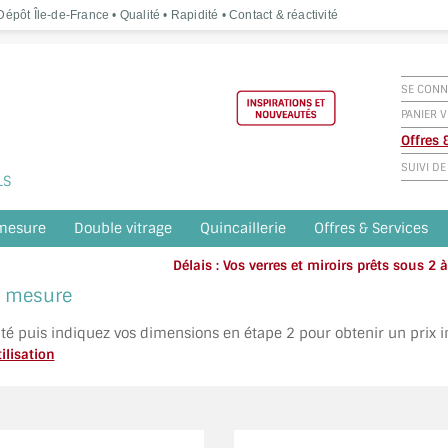
épôt Île-de-France • Qualité • Rapidité • Contact & réactivité
SE CONN
PANIER V
Offres
SUIVI D
LS
 mesure
Double vitrage
Quincaillerie
Offres & Services
Délais : Vos verres et miroirs prêts sous 2
Appelez o
ur mesure
ité puis indiquez vos dimensions en étape 2 pour obtenir un prix 
ilisation