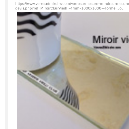
https://www.verresetmiroirs.com/verresurmesure-miroirsurmesure
devis.php?ref=MiroirClairVieilli
-4mm-1000x1000--Forme=_o_
ACCESSOIRES & QUINCAILLERIE
CATALOGUE DE PROFILS ET FIXATION DU VERRE
LES FIXATIONS POUR MIROIR
LES PROFILS PAROI DE VERRE
VITRINE EN VERRE
CONNECTEURS ET ASSEMBLAGE DE VERRES
PLATS ET CORNIÈRES
LES CHARNIÈRES DE PORTE EN VERRE
BOUTONS ET POIGNÉES
BARRES DE STABILISATION