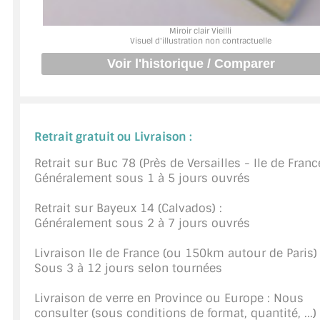
JOINTS D'ÉTANCHÉITÉS
Miroir clair Vieilli
Visuel d'illustration non contractuelle
FIXATION GARDES CORPS
SYSTÈMES PIVOTANTS
SYSTÈMES COULISSANTS
Retrait gratuit ou Livraison :
LE CATALOGUE ACCESSOIRES (STROMBINOSCOPE)
Retrait sur Buc 78 (Près de Versailles - Ile de France
Généralement sous 1 à 5 jours ouvrés
ACCESSOIRES EN PROMOTIONS
Retrait sur Bayeux 14 (Calvados) :
EXEMPLES, RÉALISATIONS, INSPIRATIONS
Généralement sous 2 à 7 jours ouvrés
NUANCIER RAL
Livraison Ile de France (ou 150km autour de Paris) 
Sous 3 à 12 jours selon tournées
COMMENT COUPER DU VERRE ?
Livraison de verre en Province ou Europe : Nous
CONSEILS / AIDE
consulter (sous conditions de format, quantité, ...)