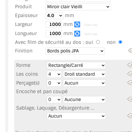
TOUS LES TARIFS AU M2
Produit
Epaisseur
mm
GUIDE : CHOIX PAR UTILISATION
Largeur
mm
2500 max
INSPIRATIONS ET NOUVEAUTÉS
Longueur
mm
3000 max
Avec film de sécurité au dos :
oui
non
AMBIANCE LAITON BROSSÉ
Finition
MIROIRS VIEILLIS AMBIANCE BRASSERIE
Forme
MIROIR SUR MESURE
Les coins
Perçage(s)
MIROIR VIEILLI
Encoche et pan coupé
MIROIR DÉCORATIF DE COULEUR
Sablage, Laquage, Désargenture ...
LOTS DE MIROIRS EN MOZAÏQUE
MIROIR POUR PORTE