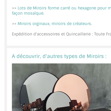
A PROPOS DE LA LIVRAISON
>>
Lots de Miroirs forme carré ou hexagone pour 
façon mosaïque.
COMPTE PRO
>>
Miroirs orginaux, miroirs de créateurs.
MON PANIER
Expédition d'accessoires et Quincaillerie : Toute F
PLAN DU SITE
DÉCONNEXION
A découvrir, d'autres types de Miroirs :
NOUS TROUVER - BUC 78
NOUS CONTACTER