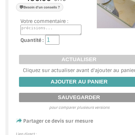
VERRE FEUILLETÉ
💬
Besoin d'un conseils ?
VERRE ANTI-REFLET
Votre commentaire :
VERRE LAQUÉ/CRÉDENCE
Quantité :
VERRE FEUILLETÉ/TREMPÉ
DALLE DE SOL EN VERRE
PORTE EN VERRE
Cliquez sur actualiser avant d'ajouter au panie
GARDE CORPS EN VERRE
VERRIÈRE TYPE ATELIER
pour comparer plusieurs versions
VERRES TEXTURÉS
Partager ce devis sur mesure
PLEXIGLAS PMMA
Lien direct :
DOUBLE VITRAGE