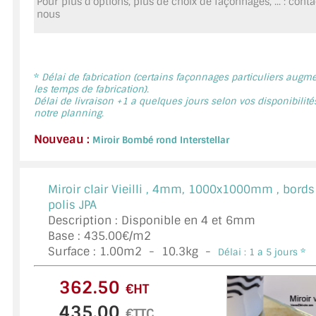
Pour plus d'options, plus de choix de façonnages, ... : cont
MIROIR DE SALLE DE BAIN
nous
MIROIR PAROI DE DOUCHE
MIROIR POUR SALLE DE SPORT
*
Délai de fabrication (certains façonnages particuliers augm
les temps de fabrication).
Délai de livraison +1 a quelques jours selon vos disponibilité
MIROIR POUR SALLE DE DANSE
notre planning.
MIROIR ENCADRÉ
Nouveau :
Miroir Bombé rond Interstellar
MIROIR TV
Miroir clair Vieilli ,
4mm, 1000x1000mm , bords
VERRE SUR MESURE
polis JPA
Description : Disponible en 4 et 6mm
VERRE EXTRACLAIR
Base : 435.00€/m2
Surface :
1.00
m2 -
10.3
kg -
Délai : 1 a 5 jours *
VERRE TREMPÉ (SÉCURIT)
€HT
PAROI DE DOUCHE
€TTC