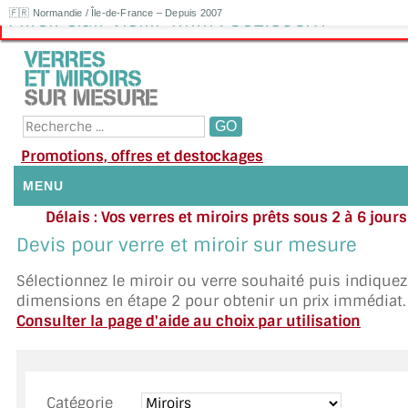
🇫🇷 Normandie / Île-de-France – Depuis 2007
Miroir clair Vieilli 4mm : 362.50€HT
Promotions, offres et destockages
MENU
Délais : Vos verres et miroirs prêts sous 2 à 6 jour
NOUS CONTACTER
moyenne
|
Besoin d'ai
Devis pour verre et miroir sur mesure
Appelez ou envoyez un SMS au 06 79 92 33
MON COMPTE / SE CONNECTER
Sélectionnez le miroir ou verre souhaité puis indique
dimensions en étape 2 pour obtenir un prix immédiat.
DEMANDE DE DEVIS
Consulter la page d'aide au choix par utilisation
SUIVI DE DEVIS
SUIVI DE COMMANDE
Catégorie