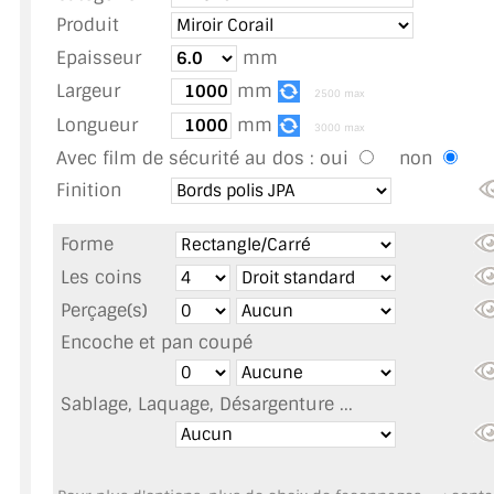
TOUS LES TARIFS AU M2
Produit
Epaisseur
mm
GUIDE : CHOIX PAR UTILISATION
Largeur
mm
2500 max
INSPIRATIONS ET NOUVEAUTÉS
Longueur
mm
3000 max
Avec film de sécurité au dos :
oui
non
AMBIANCE LAITON BROSSÉ
Finition
MIROIRS VIEILLIS AMBIANCE BRASSERIE
Forme
MIROIR SUR MESURE
Les coins
Perçage(s)
MIROIR VIEILLI
Encoche et pan coupé
MIROIR DÉCORATIF DE COULEUR
Sablage, Laquage, Désargenture ...
LOTS DE MIROIRS EN MOZAÏQUE
MIROIR POUR PORTE