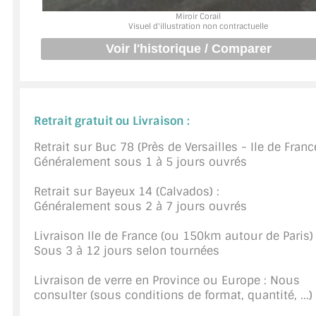
Miroir Corail
JOINTS D'ÉTANCHÉITÉS
Visuel d'illustration non contractuelle
FIXATION GARDES CORPS
SYSTÈMES PIVOTANTS
SYSTÈMES COULISSANTS
Retrait gratuit ou Livraison :
Retrait sur Buc 78 (Près de Versailles - Ile de France
LE CATALOGUE ACCESSOIRES (STROMBINOSCOPE)
Généralement sous 1 à 5 jours ouvrés
ACCESSOIRES EN PROMOTIONS
Retrait sur Bayeux 14 (Calvados) :
Généralement sous 2 à 7 jours ouvrés
EXEMPLES, RÉALISATIONS, INSPIRATIONS
Livraison Ile de France (ou 150km autour de Paris) 
NUANCIER RAL
Sous 3 à 12 jours selon tournées
COMMENT COUPER DU VERRE ?
Livraison de verre en Province ou Europe : Nous
consulter (sous conditions de format, quantité, ...)
CONSEILS / AIDE