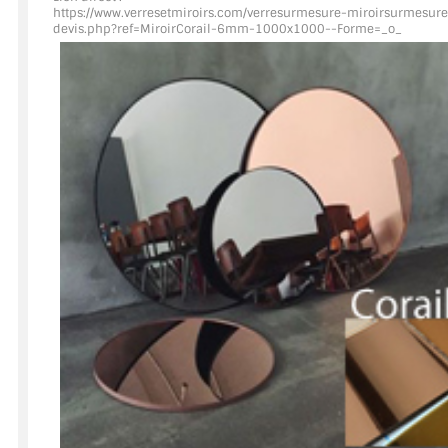
https://www.verresetmiroirs.com/verresurmesure-miroirsurmesure
devis.php?ref=MiroirCorail
-6mm-1000x1000--Forme=_o_
ACCESSOIRES & QUINCAILLERIE
CATALOGUE DE PROFILS ET FIXATION DU VERRE
LES FIXATIONS POUR MIROIR
LES PROFILS PAROI DE VERRE
VITRINE EN VERRE
CONNECTEURS ET ASSEMBLAGE DE VERRES
PLATS ET CORNIÈRES
LES CHARNIÈRES DE PORTE EN VERRE
BOUTONS ET POIGNÉES
BARRES DE STABILISATION