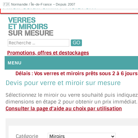
🇫🇷 Normandie / Île-de-France – Depuis 2007
Miroir Corail 6mm : 449.17€HT
Promotions, offres et destockages
MENU
Délais : Vos verres et miroirs prêts sous 2 à 6 jour
NOUS CONTACTER
moyenne
|
Besoin d'ai
Devis pour verre et miroir sur mesure
Appelez ou envoyez un SMS au 06 79 92 33
MON COMPTE / SE CONNECTER
Sélectionnez le miroir ou verre souhaité puis indique
dimensions en étape 2 pour obtenir un prix immédiat.
DEMANDE DE DEVIS
Consulter la page d'aide au choix par utilisation
SUIVI DE DEVIS
SUIVI DE COMMANDE
Catégorie