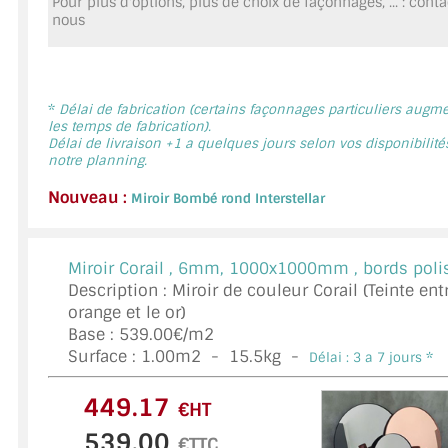
Pour plus d'options, plus de choix de façonnages, ... : cont
MIROIR DE SALLE DE BAIN
nous
MIROIR PAROI DE DOUCHE
MIROIR POUR SALLE DE SPORT
*
Délai de fabrication (certains façonnages particuliers augm
les temps de fabrication).
Délai de livraison +1 a quelques jours selon vos disponibilité
MIROIR POUR SALLE DE DANSE
notre planning.
MIROIR ENCADRÉ
Nouveau :
Miroir Bombé rond Interstellar
MIROIR TV
Miroir Corail ,
6mm, 1000x1000mm , bords polis
VERRE SUR MESURE
Description : Miroir de couleur Corail (Teinte ent
orange et le or)
VERRE EXTRACLAIR
Base : 539.00€/m2
Surface :
1.00
m2 -
15.5
kg -
Délai : 3 a 7 jours *
VERRE TREMPÉ (SÉCURIT)
€HT
PAROI DE DOUCHE
€TTC