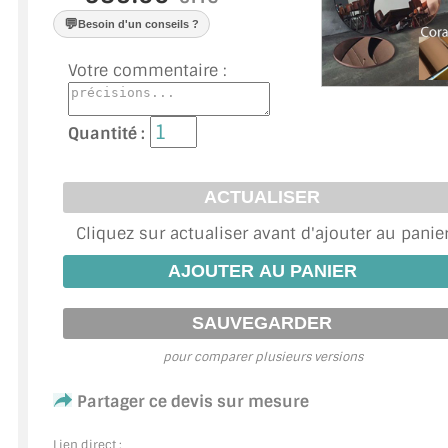
VERRE FEUILLETÉ
💬
Besoin d'un conseils ?
VERRE ANTI-REFLET
Votre commentaire :
VERRE LAQUÉ/CRÉDENCE
Quantité :
VERRE FEUILLETÉ/TREMPÉ
DALLE DE SOL EN VERRE
PORTE EN VERRE
Cliquez sur actualiser avant d'ajouter au panie
GARDE CORPS EN VERRE
VERRIÈRE TYPE ATELIER
pour comparer plusieurs versions
VERRES TEXTURÉS
Partager ce devis sur mesure
PLEXIGLAS PMMA
Lien direct :
DOUBLE VITRAGE