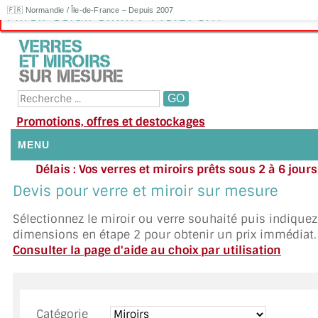
🇫🇷 Normandie / Île-de-France – Depuis 2007
Miroir Corail 6mm : 449.17€HT
Promotions, offres et destockages
MENU
Délais : Vos verres et miroirs prêts sous 2 à 6 jour
NOUS CONTACTER
moyenne
|
Besoin d'ai
Devis pour verre et miroir sur mesure
Appelez ou envoyez un SMS au 06 79 92 33
MON COMPTE / SE CONNECTER
Sélectionnez le miroir ou verre souhaité puis indique
dimensions en étape 2 pour obtenir un prix immédiat.
DEMANDE DE DEVIS
Consulter la page d'aide au choix par utilisation
SUIVI DE DEVIS
SUIVI DE COMMANDE
Catégorie