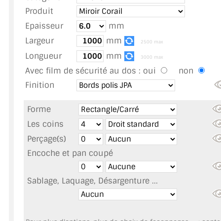
TOUS LES TARIFS AU M2
Produit
Epaisseur
mm
GUIDE : CHOIX PAR UTILISATION
Largeur
mm
2500 max
INSPIRATIONS ET NOUVEAUTÉS
Longueur
mm
3000 max
Avec film de sécurité au dos :
oui
non
AMBIANCE LAITON BROSSÉ
Finition
MIROIRS VIEILLIS AMBIANCE BRASSERIE
Forme
MIROIR SUR MESURE
Les coins
Perçage(s)
MIROIR VIEILLI
Encoche et pan coupé
MIROIR DÉCORATIF DE COULEUR
Sablage, Laquage, Désargenture ...
LOTS DE MIROIRS EN MOZAÏQUE
MIROIR POUR PORTE