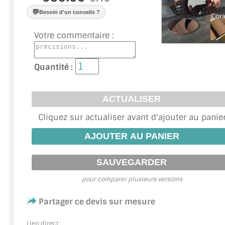
VERRE FEUILLETÉ
💬
Besoin d'un conseils ?
VERRE ANTI-REFLET
Votre commentaire :
VERRE LAQUÉ/CRÉDENCE
Quantité :
VERRE FEUILLETÉ/TREMPÉ
DALLE DE SOL EN VERRE
PORTE EN VERRE
Cliquez sur actualiser avant d'ajouter au panie
GARDE CORPS EN VERRE
VERRIÈRE TYPE ATELIER
pour comparer plusieurs versions
VERRES TEXTURÉS
Partager ce devis sur mesure
PLEXIGLAS PMMA
Lien direct :
DOUBLE VITRAGE