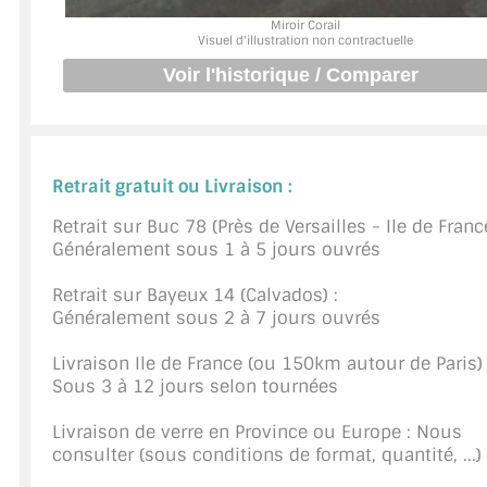
Miroir Corail
JOINTS D'ÉTANCHÉITÉS
Visuel d'illustration non contractuelle
FIXATION GARDES CORPS
SYSTÈMES PIVOTANTS
SYSTÈMES COULISSANTS
Retrait gratuit ou Livraison :
Retrait sur Buc 78 (Près de Versailles - Ile de France
LE CATALOGUE ACCESSOIRES (STROMBINOSCOPE)
Généralement sous 1 à 5 jours ouvrés
ACCESSOIRES EN PROMOTIONS
Retrait sur Bayeux 14 (Calvados) :
Généralement sous 2 à 7 jours ouvrés
EXEMPLES, RÉALISATIONS, INSPIRATIONS
Livraison Ile de France (ou 150km autour de Paris) 
NUANCIER RAL
Sous 3 à 12 jours selon tournées
COMMENT COUPER DU VERRE ?
Livraison de verre en Province ou Europe : Nous
consulter (sous conditions de format, quantité, ...)
CONSEILS / AIDE