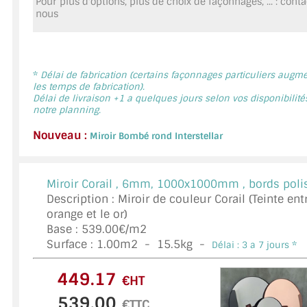
Pour plus d'options, plus de choix de façonnages, ... : cont
MIROIR DE SALLE DE BAIN
nous
MIROIR PAROI DE DOUCHE
MIROIR POUR SALLE DE SPORT
*
Délai de fabrication (certains façonnages particuliers augm
les temps de fabrication).
Délai de livraison +1 a quelques jours selon vos disponibilité
MIROIR POUR SALLE DE DANSE
notre planning.
MIROIR ENCADRÉ
Nouveau :
Miroir Bombé rond Interstellar
MIROIR TV
Miroir Corail ,
6mm, 1000x1000mm , bords polis
VERRE SUR MESURE
Description : Miroir de couleur Corail (Teinte ent
orange et le or)
VERRE EXTRACLAIR
Base : 539.00€/m2
Surface :
1.00
m2 -
15.5
kg -
Délai : 3 a 7 jours *
VERRE TREMPÉ (SÉCURIT)
€HT
PAROI DE DOUCHE
€TTC