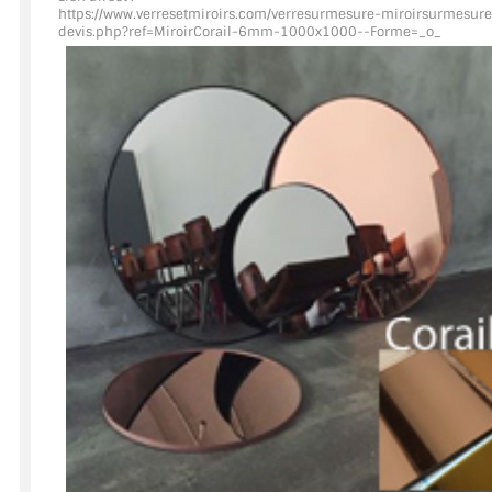
https://www.verresetmiroirs.com/verresurmesure-miroirsurmesure
devis.php?ref=MiroirCorail
-6mm-1000x1000--Forme=_o_
ACCESSOIRES & QUINCAILLERIE
CATALOGUE DE PROFILS ET FIXATION DU VERRE
LES FIXATIONS POUR MIROIR
LES PROFILS PAROI DE VERRE
VITRINE EN VERRE
CONNECTEURS ET ASSEMBLAGE DE VERRES
PLATS ET CORNIÈRES
LES CHARNIÈRES DE PORTE EN VERRE
BOUTONS ET POIGNÉES
BARRES DE STABILISATION