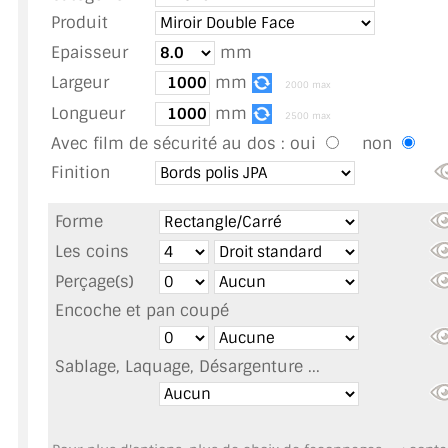
TOUS LES TARIFS AU M2
Produit
Epaisseur
mm
GUIDE : CHOIX PAR UTILISATION
Largeur
mm
2000 max
INSPIRATIONS ET NOUVEAUTÉS
Longueur
mm
2500 max
Avec film de sécurité au dos :
oui
non
AMBIANCE LAITON BROSSÉ
Finition
MIROIRS VIEILLIS AMBIANCE BRASSERIE
Forme
MIROIR SUR MESURE
Les coins
Perçage(s)
MIROIR VIEILLI
Encoche et pan coupé
MIROIR DÉCORATIF DE COULEUR
Sablage, Laquage, Désargenture ...
LOTS DE MIROIRS EN MOZAÏQUE
MIROIR POUR PORTE