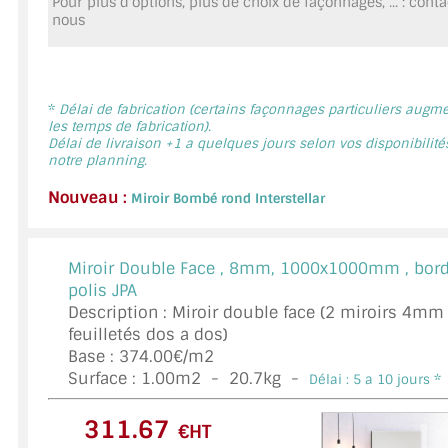
Pour plus d'options, plus de choix de façonnages, ... : cont
MIROIR DE SALLE DE BAIN
nous
MIROIR PAROI DE DOUCHE
MIROIR POUR SALLE DE SPORT
*
Délai de fabrication (certains façonnages particuliers augm
les temps de fabrication).
Délai de livraison +1 a quelques jours selon vos disponibilité
MIROIR POUR SALLE DE DANSE
notre planning.
MIROIR ENCADRÉ
Nouveau :
Miroir Bombé rond Interstellar
MIROIR TV
Miroir Double Face ,
8mm, 1000x1000mm , bor
VERRE SUR MESURE
polis JPA
Description : Miroir double face (2 miroirs 4mm
VERRE EXTRACLAIR
feuilletés dos a dos)
Base : 374.00€/m2
VERRE TREMPÉ (SÉCURIT)
Surface :
1.00
m2 -
20.7
kg -
Délai : 5 a 10 jours *
PAROI DE DOUCHE
€HT