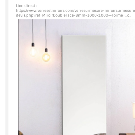
Lien direct :
https://www.verresetmiroirs.com/verresurmesure-miroirsurmesure
ACCESSOIRES & QUINCAILLERIE
devis.php?ref=MiroirDoubleFace
-8mm-1000x1000--Forme=_o_
CATALOGUE DE PROFILS ET FIXATION DU VERRE
LES FIXATIONS POUR MIROIR
LES PROFILS PAROI DE VERRE
VITRINE EN VERRE
CONNECTEURS ET ASSEMBLAGE DE VERRES
PLATS ET CORNIÈRES
LES CHARNIÈRES DE PORTE EN VERRE
BOUTONS ET POIGNÉES
BARRES DE STABILISATION