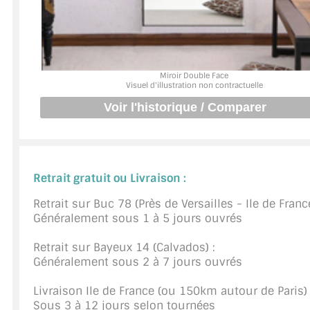
JOINTS D'ÉTANCHÉITÉS
FIXATION GARDES CORPS
Miroir Double Face
SYSTÈMES PIVOTANTS
Visuel d'illustration non contractuelle
SYSTÈMES COULISSANTS
LE CATALOGUE ACCESSOIRES (STROMBINOSCOPE)
Retrait gratuit ou Livraison :
ACCESSOIRES EN PROMOTIONS
Retrait sur Buc 78 (Près de Versailles - Ile de France
EXEMPLES, RÉALISATIONS, INSPIRATIONS
Généralement sous 1 à 5 jours ouvrés
NUANCIER RAL
Retrait sur Bayeux 14 (Calvados) :
Généralement sous 2 à 7 jours ouvrés
COMMENT COUPER DU VERRE ?
Livraison Ile de France (ou 150km autour de Paris) 
CONSEILS / AIDE
Sous 3 à 12 jours selon tournées