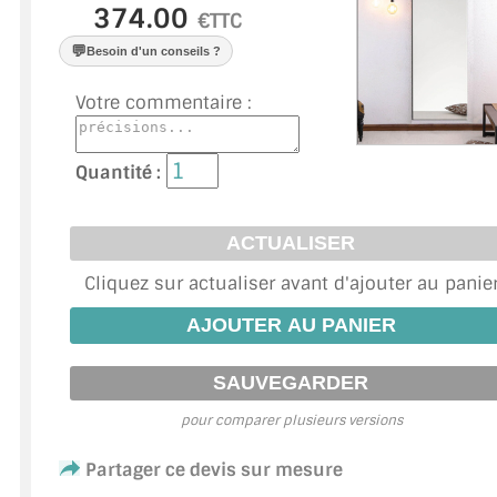
VERRE FEUILLETÉ
€TTC
💬
Besoin d'un conseils ?
VERRE ANTI-REFLET
Votre commentaire :
VERRE LAQUÉ/CRÉDENCE
VERRE FEUILLETÉ/TREMPÉ
Quantité :
DALLE DE SOL EN VERRE
PORTE EN VERRE
Cliquez sur actualiser avant d'ajouter au panie
GARDE CORPS EN VERRE
VERRIÈRE TYPE ATELIER
VERRES TEXTURÉS
pour comparer plusieurs versions
PLEXIGLAS PMMA
Partager ce devis sur mesure
DOUBLE VITRAGE