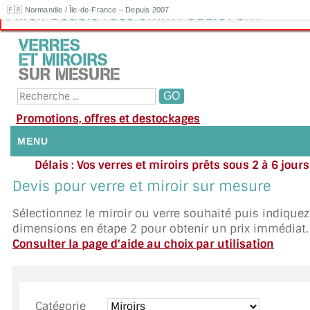
🇫🇷 Normandie / Île-de-France – Depuis 2007
Miroir Double Face 8mm : 311.67€HT
Promotions, offres et destockages
MENU
Délais : Vos verres et miroirs prêts sous 2 à 6 jour
NOUS CONTACTER
moyenne
|
Besoin d'ai
Devis pour verre et miroir sur mesure
Appelez ou envoyez un SMS au 06 79 92 33
MON COMPTE / SE CONNECTER
Sélectionnez le miroir ou verre souhaité puis indique
dimensions en étape 2 pour obtenir un prix immédiat.
DEMANDE DE DEVIS
Consulter la page d'aide au choix par utilisation
SUIVI DE DEVIS
SUIVI DE COMMANDE
Catégorie