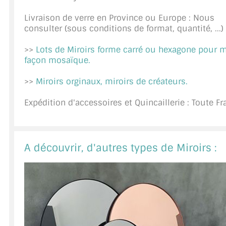
A PROPOS DE LA LIVRAISON
Livraison de verre en Province ou Europe : Nous
consulter (sous conditions de format, quantité, ...)
COMPTE PRO
>>
Lots de Miroirs forme carré ou hexagone pour 
MON PANIER
façon mosaïque.
>>
Miroirs orginaux, miroirs de créateurs.
PLAN DU SITE
Expédition d'accessoires et Quincaillerie : Toute F
DÉCONNEXION
NOUS TROUVER - BUC 78
A découvrir, d'autres types de Miroirs :
NOUS CONTACTER