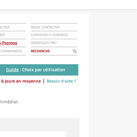
ECTER
NOUS CONTACTER
IDE
LIVRAISON
&
HORAIRES
 & Promos
AVANTAGES PRO
E COMMANDES
Guide
: Choix par utilisation
|
 à 6 jours en moyenne
Besoin d'aide ?
u envoyez un SMS au 06 79 92 33 38
immédiat.