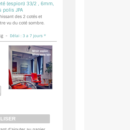
eté (espion) 33/2 ,
6mm,
polis JPA
chissant des 2 cotés et
tre vu du coté sombre.
kg -
Délai : 3 a 7 jours *
vant d'ajouter au panier