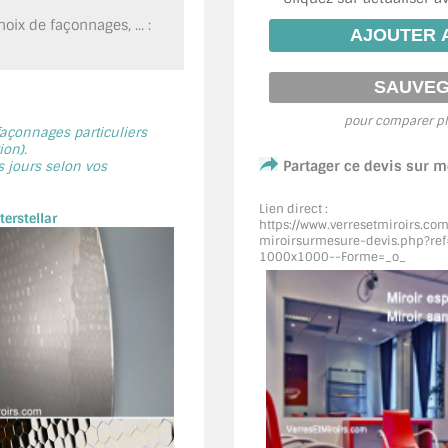
oix de façonnages, ... :
pour comparer pl
 façonnages particuliers
on).
Partager ce devis sur 
s jours selon vos
Lien direct :
erstellar
https://www.verresetmiroirs.co
miroirsurmesure-devis.php?ref=
1000x1000--Forme=_o_