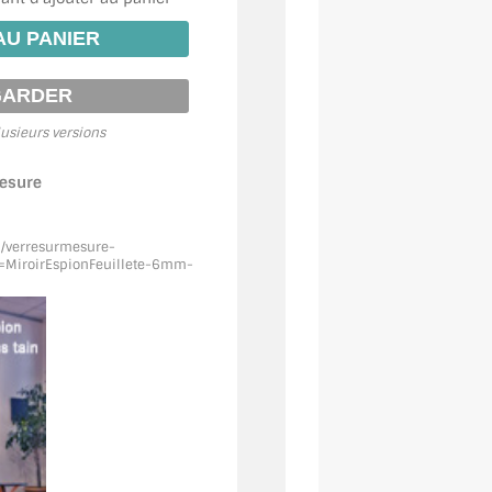
usieurs versions
mesure
m/verresurmesure-
MiroirEspionFeuillete
-6mm-