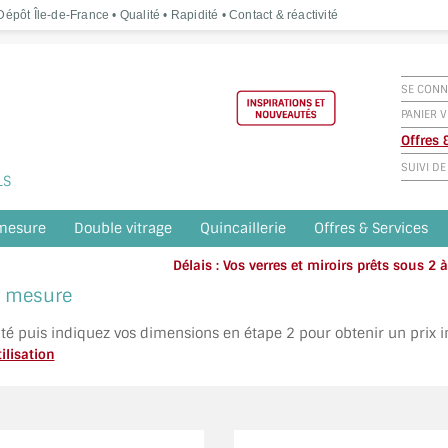
épôt Île-de-France • Qualité • Rapidité • Contact & réactivité
SE CONN
PANIER V
Offres
SUIVI D
LS
 mesure
Double vitrage
Quincaillerie
Offres & Services
Délais : Vos verres et miroirs prêts sous 2
Appelez o
ur mesure
ité puis indiquez vos dimensions en étape 2 pour obtenir un prix 
ilisation