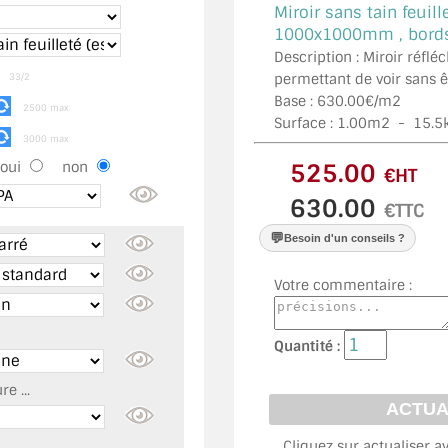
Miroir sans tain feuill
1000x1000mm , bords 
Description : Miroir réflé
m
permettant de voir sans ê
33/2
Base : 630.00€/m2
2500 max
Surface :
1.00
m2 -
15.5
3000 max
oui
non
€HT
€TTC
💬
Besoin d'un conseils ?
Votre commentaire :
Quantité :
e ...
Cliquez sur actualiser a