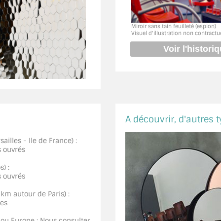
Miroir sans tain feuilleté (espion)
Visuel d'illustration non contractu
A découvrir, d'autres t
ailles - Ile de France) :
s ouvrés
) :
s ouvrés
0km autour de Paris) :
ées
 ou Europe : Nous consulter