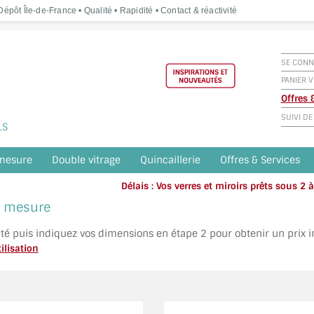
épôt Île-de-France • Qualité • Rapidité • Contact & réactivité
SE CONN
PANIER V
Offres
SUIVI D
LS
 mesure
Double vitrage
Quincaillerie
Offres & Services
Délais : Vos verres et miroirs prêts sous 2
Appelez o
ur mesure
ité puis indiquez vos dimensions en étape 2 pour obtenir un prix 
ilisation