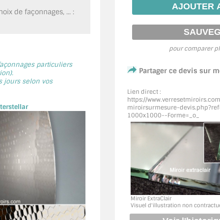
oix de façonnages, ... :
pour comparer pl
 façonnages particuliers
Partager ce devis sur 
on).
s jours selon vos
Lien direct :
https://www.verresetmiroirs.co
erstellar
miroirsurmesure-devis.php?ref=
1000x1000--Forme=_o_
Miroir ExtraClair
Visuel d'illustration non contractu