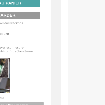
usieurs versions
mesure
m/verresurmesure-
MiroirExtraClair
-8mm-
elle