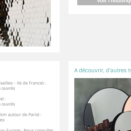
A découvrir, d'autres t
ailles - Ile de France) :
s ouvrés
) :
s ouvrés
0km autour de Paris) :
ées
 ou Europe : Nous consulter