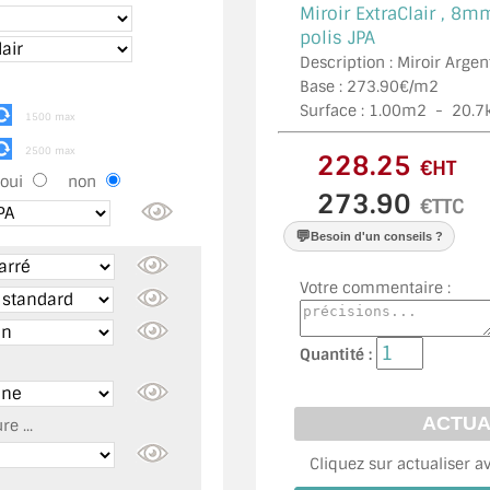
Miroir ExtraClair ,
8mm
polis JPA
Description : Miroir Argen
Base : 273.90€/m2
Surface :
1.00
m2 -
20.7
1500 max
2500 max
€HT
oui
non
€TTC
💬
Besoin d'un conseils ?
Votre commentaire :
Quantité :
e ...
Cliquez sur actualiser a