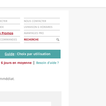
ECTER
NOUS CONTACTER
IDE
LIVRAISON
&
HORAIRES
 & Promos
AVANTAGES PRO
E COMMANDES
Guide
: Choix par utilisation
|
 à 6 jours en moyenne
Besoin d'aide ?
u envoyez un SMS au 06 79 92 33 38
immédiat.