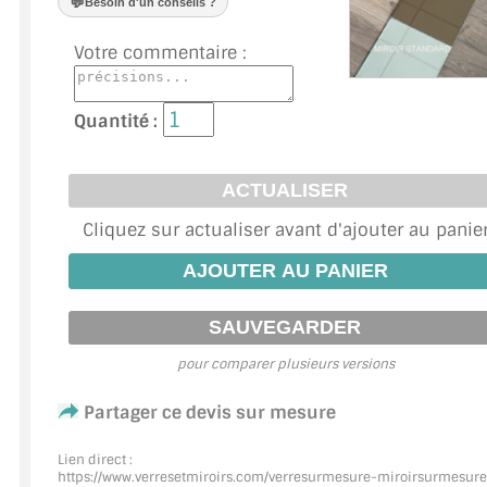
💬
Besoin d'un conseils ?
VERRE FEUILLETÉ
Votre commentaire :
VERRE ANTI-REFLET
VERRE LAQUÉ/CRÉDENCE
Quantité :
VERRE FEUILLETÉ/TREMPÉ
DALLE DE SOL EN VERRE
Cliquez sur actualiser avant d'ajouter au panie
PORTE EN VERRE
GARDE CORPS EN VERRE
VERRIÈRE TYPE ATELIER
pour comparer plusieurs versions
VERRES TEXTURÉS
Partager ce devis sur mesure
PLEXIGLAS PMMA
Lien direct :
https://www.verresetmiroirs.com/verresurmesure-miroirsurmesure
DOUBLE VITRAGE