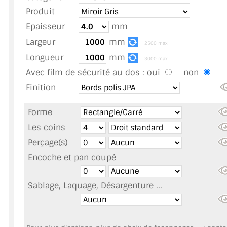
TOUS LES TARIFS AU M2
Produit
Epaisseur
mm
GUIDE : CHOIX PAR UTILISATION
Largeur
mm
2500 max
INSPIRATIONS ET NOUVEAUTÉS
Longueur
mm
3000 max
Avec film de sécurité au dos :
oui
non
AMBIANCE LAITON BROSSÉ
Finition
MIROIRS VIEILLIS AMBIANCE BRASSERIE
Forme
MIROIR SUR MESURE
Les coins
Perçage(s)
MIROIR VIEILLI
Encoche et pan coupé
MIROIR DÉCORATIF DE COULEUR
Sablage, Laquage, Désargenture ...
LOTS DE MIROIRS EN MOZAÏQUE
MIROIR POUR PORTE