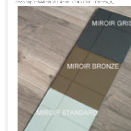
devis.php?ref=MiroirGris
-4mm-1000x1000--Forme=_o_
ACCESSOIRES & QUINCAILLERIE
CATALOGUE DE PROFILS ET FIXATION DU VERRE
LES FIXATIONS POUR MIROIR
LES PROFILS PAROI DE VERRE
VITRINE EN VERRE
CONNECTEURS ET ASSEMBLAGE DE VERRES
PLATS ET CORNIÈRES
LES CHARNIÈRES DE PORTE EN VERRE
BOUTONS ET POIGNÉES
BARRES DE STABILISATION