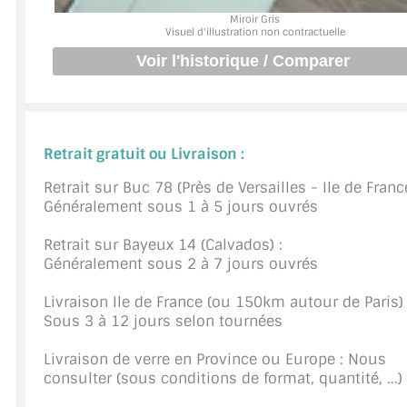
Miroir Gris
JOINTS D'ÉTANCHÉITÉS
Visuel d'illustration non contractuelle
FIXATION GARDES CORPS
SYSTÈMES PIVOTANTS
Retrait gratuit ou Livraison :
SYSTÈMES COULISSANTS
Retrait sur Buc 78 (Près de Versailles - Ile de France
LE CATALOGUE ACCESSOIRES (STROMBINOSCOPE)
Généralement sous 1 à 5 jours ouvrés
ACCESSOIRES EN PROMOTIONS
Retrait sur Bayeux 14 (Calvados) :
Généralement sous 2 à 7 jours ouvrés
EXEMPLES, RÉALISATIONS, INSPIRATIONS
Livraison Ile de France (ou 150km autour de Paris) 
NUANCIER RAL
Sous 3 à 12 jours selon tournées
COMMENT COUPER DU VERRE ?
Livraison de verre en Province ou Europe : Nous
consulter (sous conditions de format, quantité, ...)
CONSEILS / AIDE