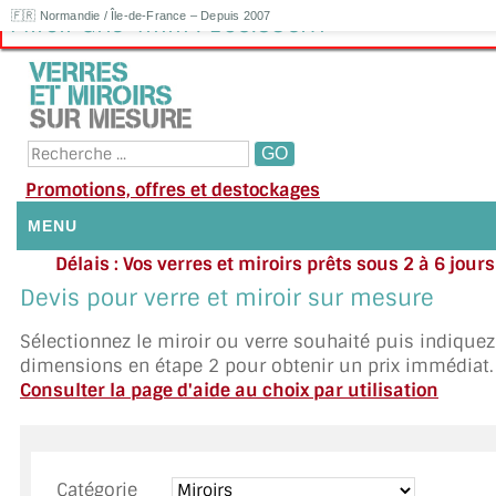
🇫🇷 Normandie / Île-de-France – Depuis 2007
Miroir Gris 4mm : 165.83€HT
Promotions, offres et destockages
MENU
Délais : Vos verres et miroirs prêts sous 2 à 6 jour
NOUS CONTACTER
moyenne
|
Besoin d'ai
Devis pour verre et miroir sur mesure
Appelez ou envoyez un SMS au 06 79 92 33
MON COMPTE / SE CONNECTER
Sélectionnez le miroir ou verre souhaité puis indique
dimensions en étape 2 pour obtenir un prix immédiat.
DEMANDE DE DEVIS
Consulter la page d'aide au choix par utilisation
SUIVI DE DEVIS
SUIVI DE COMMANDE
Catégorie