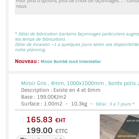
Pour plus d'options, plus de choix de façonnages, ... : cont
MIROIR DE SALLE DE BAIN
nous
MIROIR PAROI DE DOUCHE
MIROIR POUR SALLE DE SPORT
*
Délai de fabrication (certains façonnages particuliers augm
les temps de fabrication).
Délai de livraison +1 a quelques jours selon vos disponibilité
MIROIR POUR SALLE DE DANSE
notre planning.
MIROIR ENCADRÉ
Nouveau :
Miroir Bombé rond Interstellar
MIROIR TV
Miroir Gris ,
4mm, 1000x1000mm , bords polis 
VERRE SUR MESURE
Description : Existe en 4 et 6mm
Base : 199.00€/m2
VERRE EXTRACLAIR
Surface :
1.00
m2 -
10.3
kg -
Délai : 3 a 7 jours *
VERRE TREMPÉ (SÉCURIT)
€HT
PAROI DE DOUCHE
€TTC