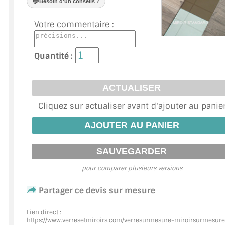
💬
Besoin d'un conseils ?
VERRE FEUILLETÉ
Votre commentaire :
VERRE ANTI-REFLET
VERRE LAQUÉ/CRÉDENCE
Quantité :
VERRE FEUILLETÉ/TREMPÉ
DALLE DE SOL EN VERRE
Cliquez sur actualiser avant d'ajouter au panie
PORTE EN VERRE
GARDE CORPS EN VERRE
VERRIÈRE TYPE ATELIER
pour comparer plusieurs versions
VERRES TEXTURÉS
Partager ce devis sur mesure
PLEXIGLAS PMMA
Lien direct :
https://www.verresetmiroirs.com/verresurmesure-miroirsurmesure
DOUBLE VITRAGE