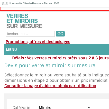
🇫🇷 Normandie / Île-de-France – Depuis 2007
Miroir Gris 6mm : 200.00€HT
Promotions, offres et destockages
MENU
Délais : Vos verres et miroirs prêts sous 2 à 6 jour
NOUS CONTACTER
moyenne
|
Besoin d'ai
Devis pour verre et miroir sur mesure
Appelez ou envoyez un SMS au 06 79 92 33
MON COMPTE / SE CONNECTER
Sélectionnez le miroir ou verre souhaité puis indique
dimensions en étape 2 pour obtenir un prix immédiat.
DEMANDE DE DEVIS
Consulter la page d'aide au choix par utilisation
SUIVI DE DEVIS
SUIVI DE COMMANDE
Catégorie