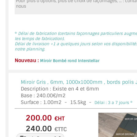
Pour plus d'options, plus de choix de façonnages, ... : cont
MIROIR DE SALLE DE BAIN
nous
MIROIR PAROI DE DOUCHE
MIROIR POUR SALLE DE SPORT
*
Délai de fabrication (certains façonnages particuliers augm
les temps de fabrication).
Délai de livraison +1 a quelques jours selon vos disponibilité
MIROIR POUR SALLE DE DANSE
notre planning.
MIROIR ENCADRÉ
Nouveau :
Miroir Bombé rond Interstellar
MIROIR TV
Miroir Gris ,
6mm, 1000x1000mm , bords polis 
VERRE SUR MESURE
Description : Existe en 4 et 6mm
Base : 240.00€/m2
VERRE EXTRACLAIR
Surface :
1.00
m2 -
15.5
kg -
Délai : 3 a 7 jours *
VERRE TREMPÉ (SÉCURIT)
€HT
PAROI DE DOUCHE
€TTC