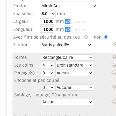
TOUS LES TARIFS AU M2
Produit
Epaisseur
mm
GUIDE : CHOIX PAR UTILISATION
Largeur
mm
2500 max
INSPIRATIONS ET NOUVEAUTÉS
Longueur
mm
3000 max
Avec film de sécurité au dos :
oui
non
AMBIANCE LAITON BROSSÉ
Finition
MIROIRS VIEILLIS AMBIANCE BRASSERIE
Forme
MIROIR SUR MESURE
Les coins
Perçage(s)
MIROIR VIEILLI
Encoche et pan coupé
MIROIR DÉCORATIF DE COULEUR
Sablage, Laquage, Désargenture ...
LOTS DE MIROIRS EN MOZAÏQUE
MIROIR POUR PORTE