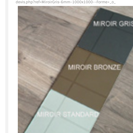
devis.php?ref=MiroirGris
-6mm-1000x1000--Forme=_o_
ACCESSOIRES & QUINCAILLERIE
CATALOGUE DE PROFILS ET FIXATION DU VERRE
LES FIXATIONS POUR MIROIR
LES PROFILS PAROI DE VERRE
VITRINE EN VERRE
CONNECTEURS ET ASSEMBLAGE DE VERRES
PLATS ET CORNIÈRES
LES CHARNIÈRES DE PORTE EN VERRE
BOUTONS ET POIGNÉES
BARRES DE STABILISATION