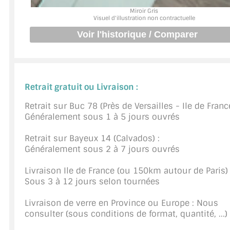
Miroir Gris
JOINTS D'ÉTANCHÉITÉS
Visuel d'illustration non contractuelle
FIXATION GARDES CORPS
SYSTÈMES PIVOTANTS
Retrait gratuit ou Livraison :
SYSTÈMES COULISSANTS
Retrait sur Buc 78 (Près de Versailles - Ile de France
LE CATALOGUE ACCESSOIRES (STROMBINOSCOPE)
Généralement sous 1 à 5 jours ouvrés
ACCESSOIRES EN PROMOTIONS
Retrait sur Bayeux 14 (Calvados) :
Généralement sous 2 à 7 jours ouvrés
EXEMPLES, RÉALISATIONS, INSPIRATIONS
Livraison Ile de France (ou 150km autour de Paris) 
NUANCIER RAL
Sous 3 à 12 jours selon tournées
COMMENT COUPER DU VERRE ?
Livraison de verre en Province ou Europe : Nous
consulter (sous conditions de format, quantité, ...)
CONSEILS / AIDE