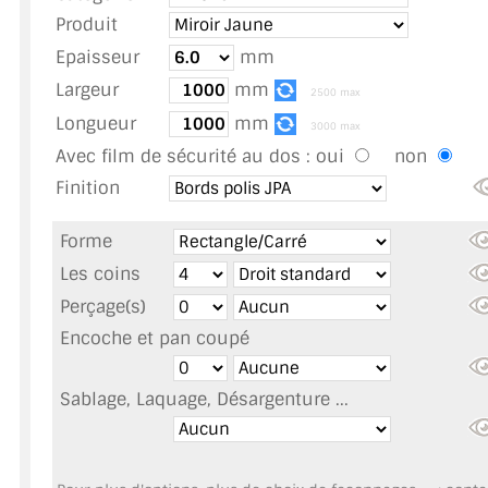
TOUS LES TARIFS AU M2
Produit
Epaisseur
mm
GUIDE : CHOIX PAR UTILISATION
Largeur
mm
2500 max
INSPIRATIONS ET NOUVEAUTÉS
Longueur
mm
3000 max
Avec film de sécurité au dos :
oui
non
AMBIANCE LAITON BROSSÉ
Finition
MIROIRS VIEILLIS AMBIANCE BRASSERIE
Forme
MIROIR SUR MESURE
Les coins
Perçage(s)
MIROIR VIEILLI
Encoche et pan coupé
MIROIR DÉCORATIF DE COULEUR
Sablage, Laquage, Désargenture ...
LOTS DE MIROIRS EN MOZAÏQUE
MIROIR POUR PORTE