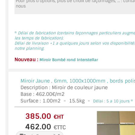
Pour plus d'options, plus de choix de façonnages, ... : cont
MIROIR DE SALLE DE BAIN
nous
MIROIR PAROI DE DOUCHE
MIROIR POUR SALLE DE SPORT
*
Délai de fabrication (certains façonnages particuliers augm
les temps de fabrication).
Délai de livraison +1 a quelques jours selon vos disponibilité
MIROIR POUR SALLE DE DANSE
notre planning.
MIROIR ENCADRÉ
Nouveau :
Miroir Bombé rond Interstellar
MIROIR TV
Miroir Jaune ,
6mm, 1000x1000mm , bords polis
VERRE SUR MESURE
Description : Miroir de couleur jaune
Base : 462.00€/m2
VERRE EXTRACLAIR
Surface :
1.00
m2 -
15.5
kg -
Délai : 5 a 10 jours *
VERRE TREMPÉ (SÉCURIT)
€HT
PAROI DE DOUCHE
€TTC