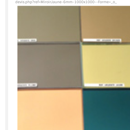
devis.php?ref=MiroirJaune
-6mm-1000x1000--Forme=_o_
ACCESSOIRES & QUINCAILLERIE
CATALOGUE DE PROFILS ET FIXATION DU VERRE
LES FIXATIONS POUR MIROIR
LES PROFILS PAROI DE VERRE
VITRINE EN VERRE
CONNECTEURS ET ASSEMBLAGE DE VERRES
PLATS ET CORNIÈRES
LES CHARNIÈRES DE PORTE EN VERRE
BOUTONS ET POIGNÉES
BARRES DE STABILISATION