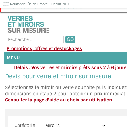
🇫🇷 Normandie / Île-de-France – Depuis 2007
Miroir Jaune 6mm : 385.00€HT
Promotions, offres et destockages
MENU
Délais : Vos verres et miroirs prêts sous 2 à 6 jour
NOUS CONTACTER
moyenne
|
Besoin d'ai
Devis pour verre et miroir sur mesure
Appelez ou envoyez un SMS au 06 79 92 33
MON COMPTE / SE CONNECTER
Sélectionnez le miroir ou verre souhaité puis indique
dimensions en étape 2 pour obtenir un prix immédiat.
DEMANDE DE DEVIS
Consulter la page d'aide au choix par utilisation
SUIVI DE DEVIS
SUIVI DE COMMANDE
Catégorie