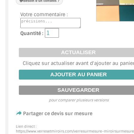
💬
Besoin d'un conseils ?
VERRE FEUILLETÉ
Votre commentaire :
VERRE ANTI-REFLET
VERRE LAQUÉ/CRÉDENCE
Quantité :
VERRE FEUILLETÉ/TREMPÉ
DALLE DE SOL EN VERRE
Cliquez sur actualiser avant d'ajouter au panie
PORTE EN VERRE
GARDE CORPS EN VERRE
VERRIÈRE TYPE ATELIER
pour comparer plusieurs versions
VERRES TEXTURÉS
Partager ce devis sur mesure
PLEXIGLAS PMMA
Lien direct :
https://www.verresetmiroirs.com/verresurmesure-miroirsurmesure
DOUBLE VITRAGE