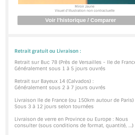
Miroir Jaune
JOINTS D'ÉTANCHÉITÉS
Visuel d'illustration non contractuelle
FIXATION GARDES CORPS
SYSTÈMES PIVOTANTS
Retrait gratuit ou Livraison :
SYSTÈMES COULISSANTS
Retrait sur Buc 78 (Près de Versailles - Ile de France
LE CATALOGUE ACCESSOIRES (STROMBINOSCOPE)
Généralement sous 1 à 5 jours ouvrés
ACCESSOIRES EN PROMOTIONS
Retrait sur Bayeux 14 (Calvados) :
Généralement sous 2 à 7 jours ouvrés
EXEMPLES, RÉALISATIONS, INSPIRATIONS
Livraison Ile de France (ou 150km autour de Paris) 
NUANCIER RAL
Sous 3 à 12 jours selon tournées
COMMENT COUPER DU VERRE ?
Livraison de verre en Province ou Europe : Nous
consulter (sous conditions de format, quantité, ...)
CONSEILS / AIDE