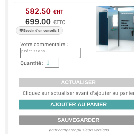
VERRE FEUILLETÉ
€HT
VERRE ANTI-REFLET
€TTC
VERRE LAQUÉ/CRÉDENCE
💬
Besoin d'un conseils ?
VERRE FEUILLETÉ/TREMPÉ
Votre commentaire :
DALLE DE SOL EN VERRE
Quantité :
PORTE EN VERRE
GARDE CORPS EN VERRE
Cliquez sur actualiser avant d'ajouter au panie
VERRIÈRE TYPE ATELIER
VERRES TEXTURÉS
PLEXIGLAS PMMA
pour comparer plusieurs versions
DOUBLE VITRAGE