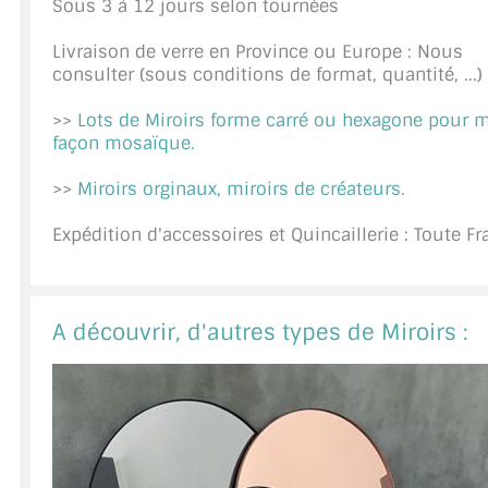
Sous 3 à 12 jours selon tournées
A PROPOS DE LA LIVRAISON
Livraison de verre en Province ou Europe : Nous
consulter (sous conditions de format, quantité, ...)
COMPTE PRO
>>
Lots de Miroirs forme carré ou hexagone pour 
MON PANIER
façon mosaïque.
PLAN DU SITE
>>
Miroirs orginaux, miroirs de créateurs.
DÉCONNEXION
Expédition d'accessoires et Quincaillerie : Toute F
NOUS TROUVER - BUC 78
NOUS CONTACTER
A découvrir, d'autres types de Miroirs :