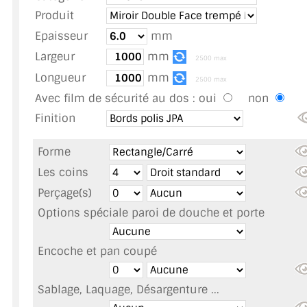
TOUS LES TARIFS AU M2
Produit
Epaisseur
mm
GUIDE : CHOIX PAR UTILISATION
Largeur
mm
2500 max
INSPIRATIONS ET NOUVEAUTÉS
Longueur
mm
2500 max
Avec film de sécurité au dos :
oui
non
AMBIANCE LAITON BROSSÉ
Finition
MIROIRS VIEILLIS AMBIANCE BRASSERIE
Forme
MIROIR SUR MESURE
Les coins
Perçage(s)
MIROIR VIEILLI
Options spéciale paroi de douche et porte
MIROIR DÉCORATIF DE COULEUR
Encoche et pan coupé
LOTS DE MIROIRS EN MOZAÏQUE
MIROIR POUR PORTE
Sablage, Laquage, Désargenture ...