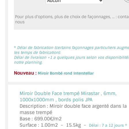
MIROIR DE SALLE DE BAIN
Pour plus d'options, plus de choix de façonnages, ... : cont
MIROIR PAROI DE DOUCHE
nous
MIROIR POUR SALLE DE SPORT
MIROIR POUR SALLE DE DANSE
*
Délai de fabrication (certains façonnages particuliers augm
les temps de fabrication).
MIROIR ENCADRÉ
Délai de livraison +1 a quelques jours selon vos disponibilité
notre planning.
MIROIR TV
Nouveau :
Miroir Bombé rond Interstellar
VERRE SUR MESURE
Miroir Double Face trempé Mirastar ,
6mm,
VERRE EXTRACLAIR
1000x1000mm , bords polis JPA
Description : Miroir double face argenté dans la
VERRE TREMPÉ (SÉCURIT)
masse trempé
Base : 699.00€/m2
PAROI DE DOUCHE
Surface :
1.00
m2 -
15.5
kg -
Délai : 7 a 12 jours *