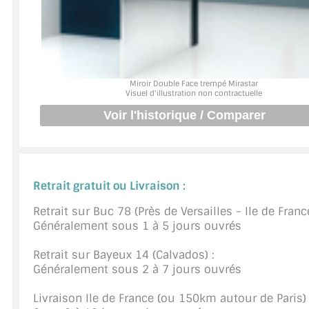
JOINTS D'ÉTANCHÉITÉS
FIXATION GARDES CORPS
Miroir Double Face trempé Mirastar
SYSTÈMES PIVOTANTS
Visuel d'illustration non contractuelle
SYSTÈMES COULISSANTS
LE CATALOGUE ACCESSOIRES (STROMBINOSCOPE)
ACCESSOIRES EN PROMOTIONS
Retrait gratuit ou Livraison :
EXEMPLES, RÉALISATIONS, INSPIRATIONS
Retrait sur Buc 78 (Près de Versailles - Ile de France
Généralement sous 1 à 5 jours ouvrés
NUANCIER RAL
Retrait sur Bayeux 14 (Calvados) :
Généralement sous 2 à 7 jours ouvrés
COMMENT COUPER DU VERRE ?
Livraison Ile de France (ou 150km autour de Paris) 
CONSEILS / AIDE