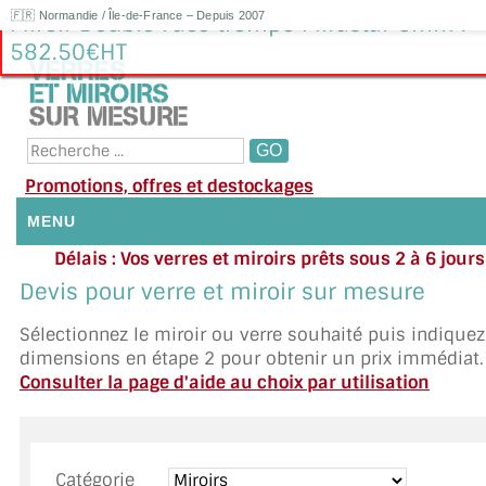
🇫🇷 Normandie / Île-de-France – Depuis 2007
Miroir Double Face trempé Mirastar 6mm :
582.50€HT
Promotions, offres et destockages
MENU
Délais : Vos verres et miroirs prêts sous 2 à 6 jour
NOUS CONTACTER
moyenne
|
Besoin d'ai
Devis pour verre et miroir sur mesure
Appelez ou envoyez un SMS au 06 79 92 33
MON COMPTE / SE CONNECTER
Sélectionnez le miroir ou verre souhaité puis indique
dimensions en étape 2 pour obtenir un prix immédiat.
DEMANDE DE DEVIS
Consulter la page d'aide au choix par utilisation
SUIVI DE DEVIS
SUIVI DE COMMANDE
Catégorie