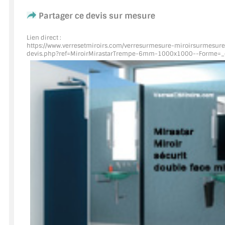
Partager ce devis sur mesure
ACCESSOIRES & QUINCAILLERIE
Lien direct :
CATALOGUE DE PROFILS ET FIXATION DU VERRE
https://www.verresetmiroirs.com/verresurmesure-miroirsurmesure
devis.php?ref=MiroirMirastarTrempe
-6mm-1000x1000--Forme=_
LES FIXATIONS POUR MIROIR
LES PROFILS PAROI DE VERRE
VITRINE EN VERRE
CONNECTEURS ET ASSEMBLAGE DE VERRES
PLATS ET CORNIÈRES
LES CHARNIÈRES DE PORTE EN VERRE
BOUTONS ET POIGNÉES
BARRES DE STABILISATION