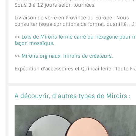
Sous 3 à 12 jours selon tournées
A PROPOS DE LA LIVRAISON
Livraison de verre en Province ou Europe : Nous
COMPTE PRO
consulter (sous conditions de format, quantité, ...)
MON PANIER
>>
Lots de Miroirs forme carré ou hexagone pour 
façon mosaïque.
PLAN DU SITE
>>
Miroirs orginaux, miroirs de créateurs.
DÉCONNEXION
Expédition d'accessoires et Quincaillerie : Toute F
NOUS TROUVER - BUC 78
NOUS CONTACTER
A découvrir, d'autres types de Miroirs :