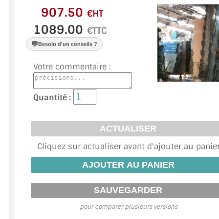
VERRE FEUILLETÉ
€HT
VERRE ANTI-REFLET
€TTC
💬
Besoin d'un conseils ?
VERRE LAQUÉ/CRÉDENCE
Votre commentaire :
VERRE FEUILLETÉ/TREMPÉ
DALLE DE SOL EN VERRE
Quantité :
PORTE EN VERRE
GARDE CORPS EN VERRE
Cliquez sur actualiser avant d'ajouter au panie
VERRIÈRE TYPE ATELIER
VERRES TEXTURÉS
PLEXIGLAS PMMA
pour comparer plusieurs versions
DOUBLE VITRAGE