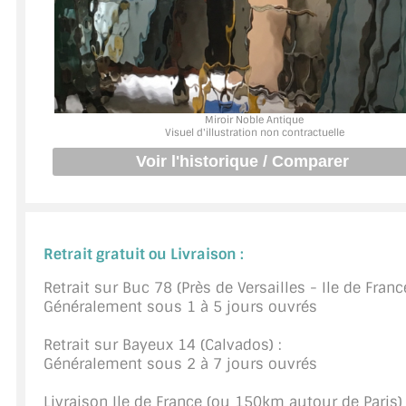
JOINTS D'ÉTANCHÉITÉS
FIXATION GARDES CORPS
SYSTÈMES PIVOTANTS
Miroir Noble Antique
Visuel d'illustration non contractuelle
SYSTÈMES COULISSANTS
LE CATALOGUE ACCESSOIRES (STROMBINOSCOPE)
ACCESSOIRES EN PROMOTIONS
Retrait gratuit ou Livraison :
EXEMPLES, RÉALISATIONS, INSPIRATIONS
Retrait sur Buc 78 (Près de Versailles - Ile de France
Généralement sous 1 à 5 jours ouvrés
NUANCIER RAL
Retrait sur Bayeux 14 (Calvados) :
COMMENT COUPER DU VERRE ?
Généralement sous 2 à 7 jours ouvrés
CONSEILS / AIDE
Livraison Ile de France (ou 150km autour de Paris) 