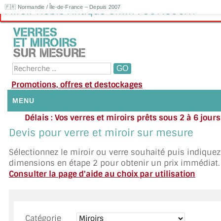
🇫🇷 Normandie / Île-de-France – Depuis 2007
Miroir Noble Antique 5mm : 907.50€HT
Promotions, offres et destockages
MENU
Délais : Vos verres et miroirs prêts sous 2 à 6 jour
NOUS CONTACTER
moyenne
|
Besoin d'ai
Devis pour verre et miroir sur mesure
Appelez ou envoyez un SMS au 06 79 92 33
MON COMPTE / SE CONNECTER
Sélectionnez le miroir ou verre souhaité puis indique
dimensions en étape 2 pour obtenir un prix immédiat.
DEMANDE DE DEVIS
Consulter la page d'aide au choix par utilisation
SUIVI DE DEVIS
SUIVI DE COMMANDE
Catégorie