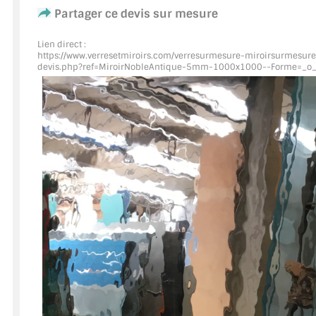
Partager ce devis sur mesure
ACCESSOIRES & QUINCAILLERIE
Lien direct :
https://www.verresetmiroirs.com/verresurmesure-miroirsurmesure
CATALOGUE DE PROFILS ET FIXATION DU VERRE
devis.php?ref=MiroirNobleAntique
-5mm-1000x1000--Forme=_o
LES FIXATIONS POUR MIROIR
LES PROFILS PAROI DE VERRE
VITRINE EN VERRE
CONNECTEURS ET ASSEMBLAGE DE VERRES
PLATS ET CORNIÈRES
LES CHARNIÈRES DE PORTE EN VERRE
BOUTONS ET POIGNÉES
BARRES DE STABILISATION