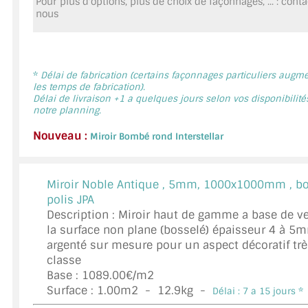
Pour plus d'options, plus de choix de façonnages, ... : cont
MIROIR DE SALLE DE BAIN
nous
MIROIR PAROI DE DOUCHE
MIROIR POUR SALLE DE SPORT
*
Délai de fabrication (certains façonnages particuliers augm
les temps de fabrication).
Délai de livraison +1 a quelques jours selon vos disponibilité
MIROIR POUR SALLE DE DANSE
notre planning.
MIROIR ENCADRÉ
Nouveau :
Miroir Bombé rond Interstellar
MIROIR TV
Miroir Noble Antique ,
5mm, 1000x1000mm , bo
VERRE SUR MESURE
polis JPA
Description : Miroir haut de gamme a base de ve
VERRE EXTRACLAIR
la surface non plane (bosselé) épaisseur 4 à 5
argenté sur mesure pour un aspect décoratif trè
VERRE TREMPÉ (SÉCURIT)
classe
Base : 1089.00€/m2
PAROI DE DOUCHE
Surface :
1.00
m2 -
12.9
kg -
Délai : 7 a 15 jours *