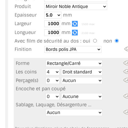
TOUS LES TARIFS AU M2
Produit
Epaisseur
mm
GUIDE : CHOIX PAR UTILISATION
Largeur
mm
1500 max
INSPIRATIONS ET NOUVEAUTÉS
Longueur
mm
2100 max
Avec film de sécurité au dos :
oui
non
AMBIANCE LAITON BROSSÉ
Finition
MIROIRS VIEILLIS AMBIANCE BRASSERIE
Forme
MIROIR SUR MESURE
Les coins
Perçage(s)
MIROIR VIEILLI
Encoche et pan coupé
MIROIR DÉCORATIF DE COULEUR
Sablage, Laquage, Désargenture ...
LOTS DE MIROIRS EN MOZAÏQUE
MIROIR POUR PORTE