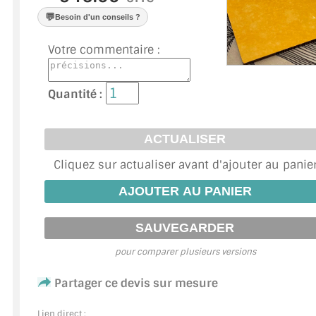
VERRE FEUILLETÉ
💬
Besoin d'un conseils ?
VERRE ANTI-REFLET
Votre commentaire :
VERRE LAQUÉ/CRÉDENCE
Quantité :
VERRE FEUILLETÉ/TREMPÉ
DALLE DE SOL EN VERRE
PORTE EN VERRE
Cliquez sur actualiser avant d'ajouter au panie
GARDE CORPS EN VERRE
VERRIÈRE TYPE ATELIER
pour comparer plusieurs versions
VERRES TEXTURÉS
Partager ce devis sur mesure
PLEXIGLAS PMMA
Lien direct :
DOUBLE VITRAGE