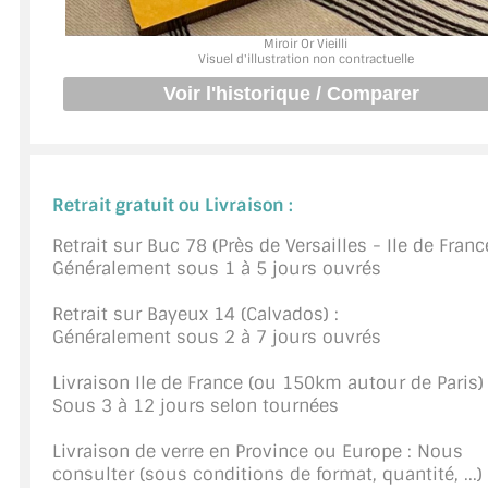
JOINTS D'ÉTANCHÉITÉS
Miroir Or Vieilli
Visuel d'illustration non contractuelle
FIXATION GARDES CORPS
SYSTÈMES PIVOTANTS
SYSTÈMES COULISSANTS
Retrait gratuit ou Livraison :
LE CATALOGUE ACCESSOIRES (STROMBINOSCOPE)
Retrait sur Buc 78 (Près de Versailles - Ile de France
Généralement sous 1 à 5 jours ouvrés
ACCESSOIRES EN PROMOTIONS
Retrait sur Bayeux 14 (Calvados) :
EXEMPLES, RÉALISATIONS, INSPIRATIONS
Généralement sous 2 à 7 jours ouvrés
NUANCIER RAL
Livraison Ile de France (ou 150km autour de Paris) 
Sous 3 à 12 jours selon tournées
COMMENT COUPER DU VERRE ?
Livraison de verre en Province ou Europe : Nous
CONSEILS / AIDE
consulter (sous conditions de format, quantité, ...)