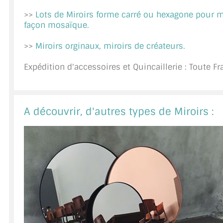
>>
Lots de Miroirs forme carré ou hexagone pour 
A PROPOS DE LA LIVRAISON
façon mosaïque.
COMPTE PRO
>>
Miroirs orginaux, miroirs de créateurs.
MON PANIER
Expédition d'accessoires et Quincaillerie : Toute F
PLAN DU SITE
DÉCONNEXION
A découvrir, d'autres types de Miroirs :
NOUS TROUVER - BUC 78
NOUS CONTACTER