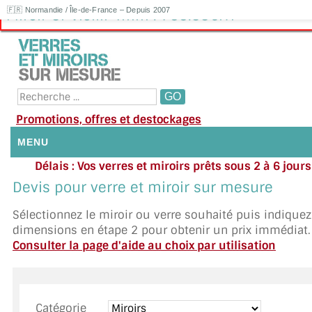
🇫🇷 Normandie / Île-de-France – Depuis 2007
Miroir Or Vieilli 4mm : 788.33€HT
Promotions, offres et destockages
MENU
Délais : Vos verres et miroirs prêts sous 2 à 6 jour
NOUS CONTACTER
moyenne
|
Besoin d'ai
Devis pour verre et miroir sur mesure
Appelez ou envoyez un SMS au 06 79 92 33
MON COMPTE / SE CONNECTER
Sélectionnez le miroir ou verre souhaité puis indique
dimensions en étape 2 pour obtenir un prix immédiat.
DEMANDE DE DEVIS
Consulter la page d'aide au choix par utilisation
SUIVI DE DEVIS
SUIVI DE COMMANDE
Catégorie