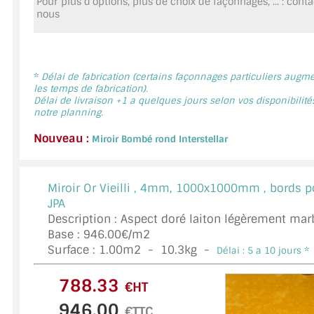
Pour plus d'options, plus de choix de façonnages, ... : cont
MIROIR DE SALLE DE BAIN
nous
MIROIR PAROI DE DOUCHE
MIROIR POUR SALLE DE SPORT
*
Délai de fabrication (certains façonnages particuliers augm
les temps de fabrication).
Délai de livraison +1 a quelques jours selon vos disponibilité
MIROIR POUR SALLE DE DANSE
notre planning.
MIROIR ENCADRÉ
Nouveau :
Miroir Bombé rond Interstellar
MIROIR TV
Miroir Or Vieilli ,
4mm, 1000x1000mm , bords po
VERRE SUR MESURE
JPA
Description : Aspect doré laiton légèrement mar
VERRE EXTRACLAIR
Base : 946.00€/m2
Surface :
1.00
m2 -
10.3
kg -
Délai : 5 a 10 jours *
VERRE TREMPÉ (SÉCURIT)
€HT
PAROI DE DOUCHE
€TTC