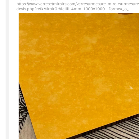
https://www.verresetmiroirs.com/verresurmesure-miroirsurmesure
devis.php?ref=MiroirOrVieilli
-4mm-1000x1000--Forme=_o_
ACCESSOIRES & QUINCAILLERIE
CATALOGUE DE PROFILS ET FIXATION DU VERRE
LES FIXATIONS POUR MIROIR
LES PROFILS PAROI DE VERRE
VITRINE EN VERRE
CONNECTEURS ET ASSEMBLAGE DE VERRES
PLATS ET CORNIÈRES
LES CHARNIÈRES DE PORTE EN VERRE
BOUTONS ET POIGNÉES
BARRES DE STABILISATION