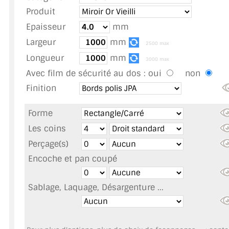
TOUS LES TARIFS AU M2
Produit
Epaisseur
mm
GUIDE : CHOIX PAR UTILISATION
Largeur
mm
2500 max
INSPIRATIONS ET NOUVEAUTÉS
Longueur
mm
3000 max
Avec film de sécurité au dos :
oui
non
AMBIANCE LAITON BROSSÉ
Finition
MIROIRS VIEILLIS AMBIANCE BRASSERIE
Forme
MIROIR SUR MESURE
Les coins
Perçage(s)
MIROIR VIEILLI
Encoche et pan coupé
MIROIR DÉCORATIF DE COULEUR
Sablage, Laquage, Désargenture ...
LOTS DE MIROIRS EN MOZAÏQUE
MIROIR POUR PORTE