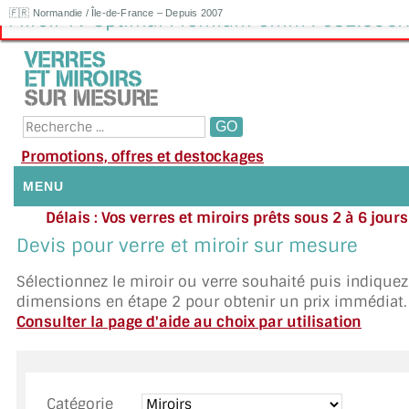
🇫🇷 Normandie / Île-de-France – Depuis 2007
Miroir TV Optimal Premium 6mm : 632.50€
Promotions, offres et destockages
MENU
Délais : Vos verres et miroirs prêts sous 2 à 6 jour
NOUS CONTACTER
moyenne
|
Besoin d'ai
Devis pour verre et miroir sur mesure
Appelez ou envoyez un SMS au 06 79 92 33
MON COMPTE / SE CONNECTER
Sélectionnez le miroir ou verre souhaité puis indique
dimensions en étape 2 pour obtenir un prix immédiat.
DEMANDE DE DEVIS
Consulter la page d'aide au choix par utilisation
SUIVI DE DEVIS
SUIVI DE COMMANDE
Catégorie