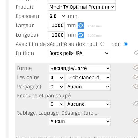
TOUS LES TARIFS AU M2
Produit
Epaisseur
mm
GUIDE : CHOIX PAR UTILISATION
Largeur
mm
2540 max
INSPIRATIONS ET NOUVEAUTÉS
Longueur
mm
3200 max
Avec film de sécurité au dos :
oui
non
AMBIANCE LAITON BROSSÉ
Finition
MIROIRS VIEILLIS AMBIANCE BRASSERIE
Forme
MIROIR SUR MESURE
Les coins
Perçage(s)
MIROIR VIEILLI
Encoche et pan coupé
MIROIR DÉCORATIF DE COULEUR
Sablage, Laquage, Désargenture ...
LOTS DE MIROIRS EN MOZAÏQUE
MIROIR POUR PORTE