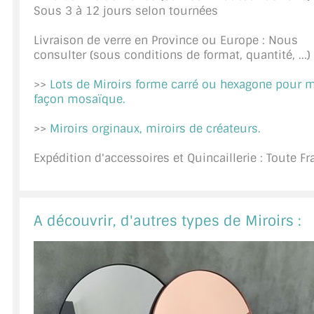
Sous 3 à 12 jours selon tournées
A PROPOS DE LA LIVRAISON
Livraison de verre en Province ou Europe : Nous
COMPTE PRO
consulter (sous conditions de format, quantité, ...)
MON PANIER
>>
Lots de Miroirs forme carré ou hexagone pour 
façon mosaïque.
PLAN DU SITE
>>
Miroirs orginaux, miroirs de créateurs.
DÉCONNEXION
Expédition d'accessoires et Quincaillerie : Toute F
NOUS TROUVER - BUC 78
NOUS CONTACTER
A découvrir, d'autres types de Miroirs :