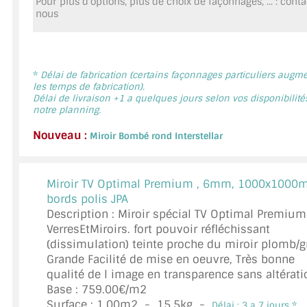
Pour plus d'options, plus de choix de façonnages, ... : cont
MIROIR DE SALLE DE BAIN
nous
MIROIR PAROI DE DOUCHE
MIROIR POUR SALLE DE SPORT
*
Délai de fabrication (certains façonnages particuliers augm
les temps de fabrication).
Délai de livraison +1 a quelques jours selon vos disponibilité
MIROIR POUR SALLE DE DANSE
notre planning.
MIROIR ENCADRÉ
Nouveau :
Miroir Bombé rond Interstellar
MIROIR TV
Miroir TV Optimal Premium ,
6mm, 1000x1000m
VERRE SUR MESURE
bords polis JPA
Description : Miroir spécial TV Optimal Premium
VERRE EXTRACLAIR
VerresEtMiroirs. fort pouvoir réfléchissant
(dissimulation) teinte proche du miroir plomb/gr
VERRE TREMPÉ (SÉCURIT)
Grande Facilité de mise en oeuvre, Très bonne
qualité de l image en transparence sans altérati
PAROI DE DOUCHE
Base : 759.00€/m2
Surface :
1.00
m2 -
15.5
kg -
Délai : 3 a 7 jours *