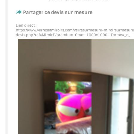
Partager ce devis sur mesure
ACCESSOIRES & QUINCAILLERIE
Lien direct :
CATALOGUE DE PROFILS ET FIXATION DU VERRE
https://www.verresetmiroirs.com/verresurmesure-miroirsurmesure
devis.php?ref=MiroirTVpremium
-6mm-1000x1000--Forme=_o_
LES FIXATIONS POUR MIROIR
LES PROFILS PAROI DE VERRE
VITRINE EN VERRE
CONNECTEURS ET ASSEMBLAGE DE VERRES
PLATS ET CORNIÈRES
LES CHARNIÈRES DE PORTE EN VERRE
BOUTONS ET POIGNÉES
BARRES DE STABILISATION