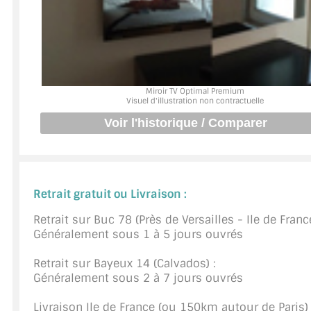
JOINTS D'ÉTANCHÉITÉS
FIXATION GARDES CORPS
SYSTÈMES PIVOTANTS
Miroir TV Optimal Premium
Visuel d'illustration non contractuelle
SYSTÈMES COULISSANTS
LE CATALOGUE ACCESSOIRES (STROMBINOSCOPE)
ACCESSOIRES EN PROMOTIONS
Retrait gratuit ou Livraison :
EXEMPLES, RÉALISATIONS, INSPIRATIONS
Retrait sur Buc 78 (Près de Versailles - Ile de France
Généralement sous 1 à 5 jours ouvrés
NUANCIER RAL
Retrait sur Bayeux 14 (Calvados) :
COMMENT COUPER DU VERRE ?
Généralement sous 2 à 7 jours ouvrés
CONSEILS / AIDE
Livraison Ile de France (ou 150km autour de Paris) 