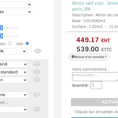
Miroir vert clair ,
6mm,
polis JPA
Description : Miroir de cou
Base : 539.00€/m2
Surface :
1.00
m2 -
15.5
2500 max
3000 max
€HT
oui
non
€TTC
💬
Besoin d'un conseils ?
Votre commentaire :
Quantité :
e ...
Cliquez sur actualiser a