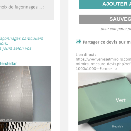
oix de façonnages, ... :
pour comparer pl
 façonnages particuliers
Partager ce devis sur 
on).
s jours selon vos
Lien direct :
https://www.verresetmiroirs.co
erstellar
miroirsurmesure-devis.php?ref=
1000x1000--Forme=_o_