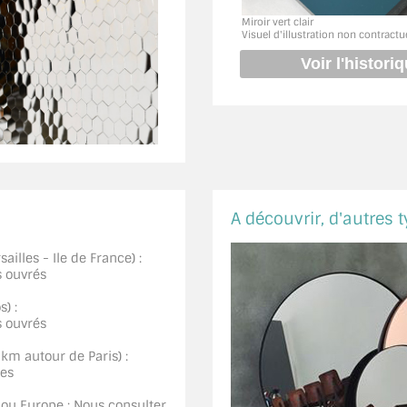
Miroir vert clair
Visuel d'illustration non contractu
A découvrir, d'autres t
ailles - Ile de France) :
s ouvrés
) :
s ouvrés
0km autour de Paris) :
ées
 ou Europe : Nous consulter