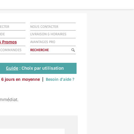
ECTER
NOUS CONTACTER
IDE
LIVRAISON
&
HORAIRES
 & Promos
AVANTAGES PRO
E COMMANDES
Guide
: Choix par utilisation
|
 à 6 jours en moyenne
Besoin d'aide ?
u envoyez un SMS au 06 79 92 33 38
immédiat.