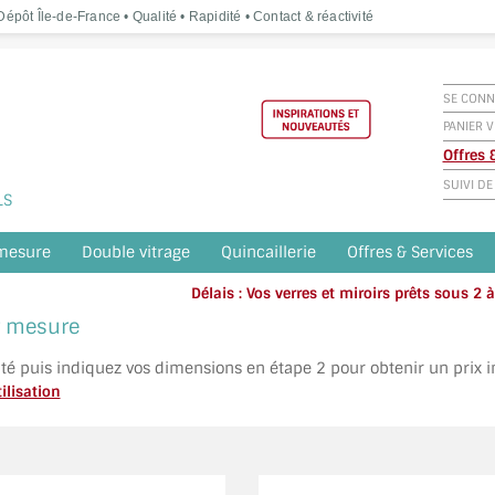
épôt Île-de-France • Qualité • Rapidité • Contact & réactivité
SE CONN
PANIER V
Offres
SUIVI D
LS
 mesure
Double vitrage
Quincaillerie
Offres & Services
Délais : Vos verres et miroirs prêts sous 2
Appelez o
ur mesure
ité puis indiquez vos dimensions en étape 2 pour obtenir un prix 
ilisation