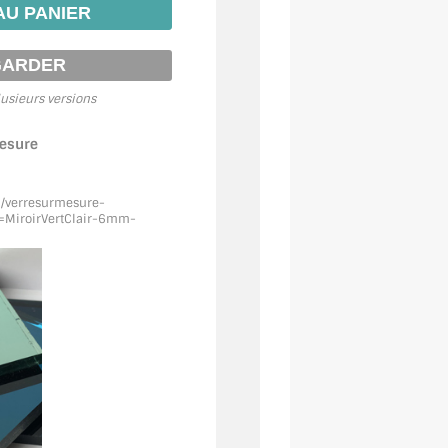
usieurs versions
mesure
m/verresurmesure-
MiroirVertClair
-6mm-