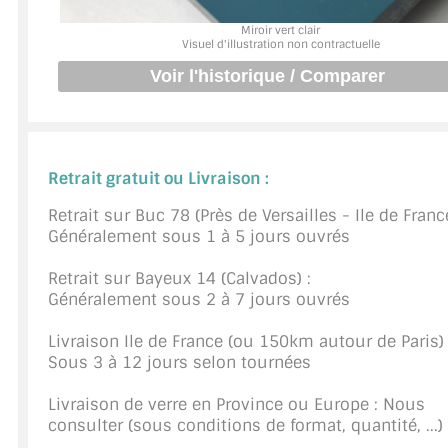
Miroir vert clair
JOINTS D'ÉTANCHÉITÉS
Visuel d'illustration non contractuelle
FIXATION GARDES CORPS
SYSTÈMES PIVOTANTS
SYSTÈMES COULISSANTS
Retrait gratuit ou Livraison :
LE CATALOGUE ACCESSOIRES (STROMBINOSCOPE)
Retrait sur Buc 78 (Près de Versailles - Ile de France
Généralement sous 1 à 5 jours ouvrés
ACCESSOIRES EN PROMOTIONS
Retrait sur Bayeux 14 (Calvados) :
Généralement sous 2 à 7 jours ouvrés
EXEMPLES, RÉALISATIONS, INSPIRATIONS
Livraison Ile de France (ou 150km autour de Paris) 
NUANCIER RAL
Sous 3 à 12 jours selon tournées
COMMENT COUPER DU VERRE ?
Livraison de verre en Province ou Europe : Nous
consulter (sous conditions de format, quantité, ...)
CONSEILS / AIDE