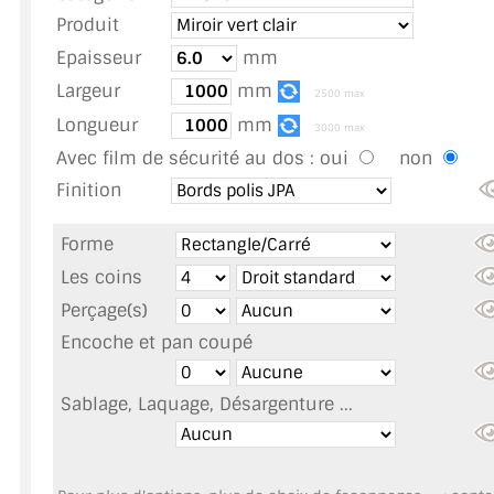
TOUS LES TARIFS AU M2
Produit
Epaisseur
mm
GUIDE : CHOIX PAR UTILISATION
Largeur
mm
2500 max
INSPIRATIONS ET NOUVEAUTÉS
Longueur
mm
3000 max
Avec film de sécurité au dos :
oui
non
AMBIANCE LAITON BROSSÉ
Finition
MIROIRS VIEILLIS AMBIANCE BRASSERIE
Forme
MIROIR SUR MESURE
Les coins
Perçage(s)
MIROIR VIEILLI
Encoche et pan coupé
MIROIR DÉCORATIF DE COULEUR
Sablage, Laquage, Désargenture ...
LOTS DE MIROIRS EN MOZAÏQUE
MIROIR POUR PORTE