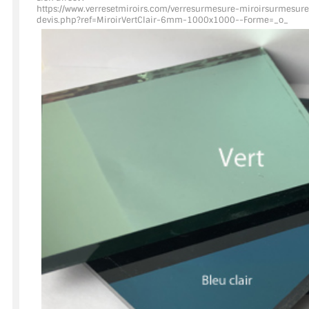
https://www.verresetmiroirs.com/verresurmesure-miroirsurmesure
devis.php?ref=MiroirVertClair
-6mm-1000x1000--Forme=_o_
ACCESSOIRES & QUINCAILLERIE
CATALOGUE DE PROFILS ET FIXATION DU VERRE
LES FIXATIONS POUR MIROIR
LES PROFILS PAROI DE VERRE
VITRINE EN VERRE
CONNECTEURS ET ASSEMBLAGE DE VERRES
PLATS ET CORNIÈRES
LES CHARNIÈRES DE PORTE EN VERRE
BOUTONS ET POIGNÉES
BARRES DE STABILISATION