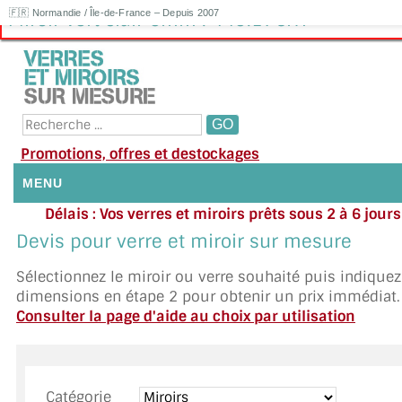
🇫🇷 Normandie / Île-de-France – Depuis 2007
Miroir vert clair 6mm : 449.17€HT
Promotions, offres et destockages
MENU
Délais : Vos verres et miroirs prêts sous 2 à 6 jour
NOUS CONTACTER
moyenne
|
Besoin d'ai
Devis pour verre et miroir sur mesure
Appelez ou envoyez un SMS au 06 79 92 33
MON COMPTE / SE CONNECTER
Sélectionnez le miroir ou verre souhaité puis indique
dimensions en étape 2 pour obtenir un prix immédiat.
DEMANDE DE DEVIS
Consulter la page d'aide au choix par utilisation
SUIVI DE DEVIS
SUIVI DE COMMANDE
Catégorie