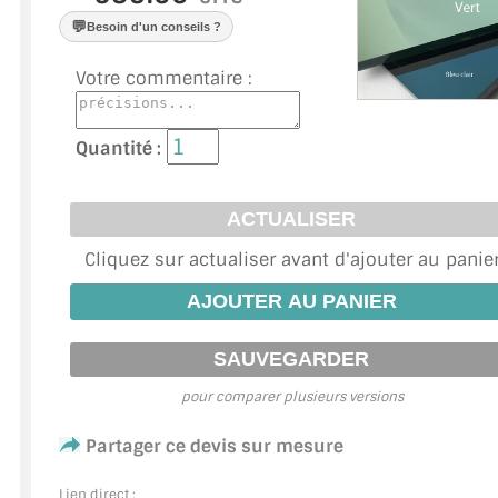
VERRE FEUILLETÉ
💬
Besoin d'un conseils ?
VERRE ANTI-REFLET
Votre commentaire :
VERRE LAQUÉ/CRÉDENCE
Quantité :
VERRE FEUILLETÉ/TREMPÉ
DALLE DE SOL EN VERRE
PORTE EN VERRE
Cliquez sur actualiser avant d'ajouter au panie
GARDE CORPS EN VERRE
VERRIÈRE TYPE ATELIER
pour comparer plusieurs versions
VERRES TEXTURÉS
Partager ce devis sur mesure
PLEXIGLAS PMMA
Lien direct :
DOUBLE VITRAGE