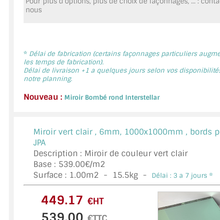
Pour plus d'options, plus de choix de façonnages, ... : cont
MIROIR DE SALLE DE BAIN
nous
MIROIR PAROI DE DOUCHE
MIROIR POUR SALLE DE SPORT
*
Délai de fabrication (certains façonnages particuliers augm
les temps de fabrication).
Délai de livraison +1 a quelques jours selon vos disponibilité
MIROIR POUR SALLE DE DANSE
notre planning.
MIROIR ENCADRÉ
Nouveau :
Miroir Bombé rond Interstellar
MIROIR TV
Miroir vert clair ,
6mm, 1000x1000mm , bords p
VERRE SUR MESURE
JPA
Description : Miroir de couleur vert clair
VERRE EXTRACLAIR
Base : 539.00€/m2
Surface :
1.00
m2 -
15.5
kg -
Délai : 3 a 7 jours *
VERRE TREMPÉ (SÉCURIT)
€HT
PAROI DE DOUCHE
€TTC