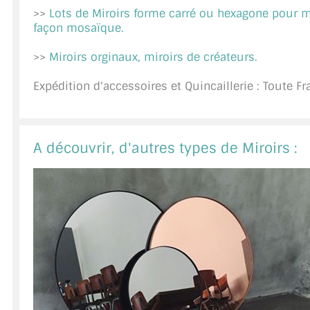
>>
Lots de Miroirs forme carré ou hexagone pour 
A PROPOS DE LA LIVRAISON
façon mosaïque.
COMPTE PRO
>>
Miroirs orginaux, miroirs de créateurs.
MON PANIER
Expédition d'accessoires et Quincaillerie : Toute F
PLAN DU SITE
DÉCONNEXION
A découvrir, d'autres types de Miroirs :
NOUS TROUVER - BUC 78
NOUS CONTACTER