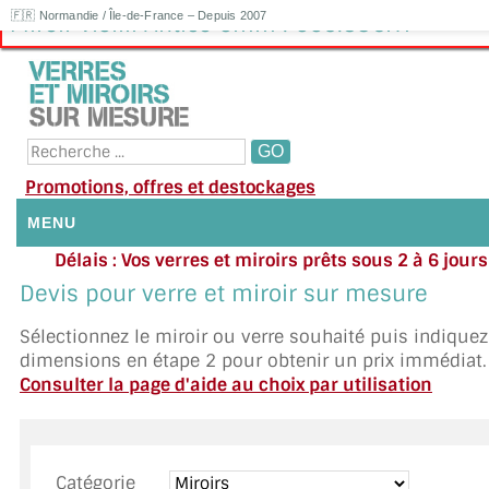
🇫🇷 Normandie / Île-de-France – Depuis 2007
Miroir vieilli Antico 6mm : 665.83€HT
Promotions, offres et destockages
MENU
Délais : Vos verres et miroirs prêts sous 2 à 6 jour
NOUS CONTACTER
moyenne
|
Besoin d'ai
Devis pour verre et miroir sur mesure
Appelez ou envoyez un SMS au 06 79 92 33
MON COMPTE / SE CONNECTER
Sélectionnez le miroir ou verre souhaité puis indique
dimensions en étape 2 pour obtenir un prix immédiat.
DEMANDE DE DEVIS
Consulter la page d'aide au choix par utilisation
SUIVI DE DEVIS
SUIVI DE COMMANDE
Catégorie