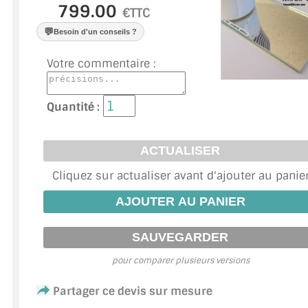
VERRE FEUILLETÉ
€TTC
💬
Besoin d'un conseils ?
VERRE ANTI-REFLET
Votre commentaire :
VERRE LAQUÉ/CRÉDENCE
VERRE FEUILLETÉ/TREMPÉ
Quantité :
DALLE DE SOL EN VERRE
PORTE EN VERRE
Cliquez sur actualiser avant d'ajouter au panie
GARDE CORPS EN VERRE
VERRIÈRE TYPE ATELIER
VERRES TEXTURÉS
pour comparer plusieurs versions
PLEXIGLAS PMMA
Partager ce devis sur mesure
DOUBLE VITRAGE