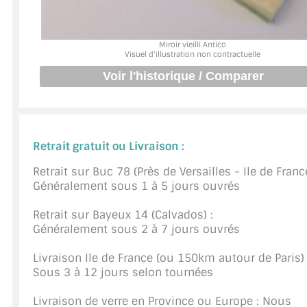
JOINTS D'ÉTANCHÉITÉS
Miroir vieilli Antico
FIXATION GARDES CORPS
Visuel d'illustration non contractuelle
SYSTÈMES PIVOTANTS
SYSTÈMES COULISSANTS
Retrait gratuit ou Livraison :
LE CATALOGUE ACCESSOIRES (STROMBINOSCOPE)
Retrait sur Buc 78 (Près de Versailles - Ile de France
ACCESSOIRES EN PROMOTIONS
Généralement sous 1 à 5 jours ouvrés
EXEMPLES, RÉALISATIONS, INSPIRATIONS
Retrait sur Bayeux 14 (Calvados) :
Généralement sous 2 à 7 jours ouvrés
NUANCIER RAL
Livraison Ile de France (ou 150km autour de Paris) 
COMMENT COUPER DU VERRE ?
Sous 3 à 12 jours selon tournées
CONSEILS / AIDE
Livraison de verre en Province ou Europe : Nous