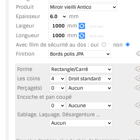
TOUS LES TARIFS AU M2
Produit
Epaisseur
mm
GUIDE : CHOIX PAR UTILISATION
Largeur
mm
2500 max
INSPIRATIONS ET NOUVEAUTÉS
Longueur
mm
3000 max
Avec film de sécurité au dos :
oui
non
AMBIANCE LAITON BROSSÉ
Finition
MIROIRS VIEILLIS AMBIANCE BRASSERIE
Forme
MIROIR SUR MESURE
Les coins
Perçage(s)
MIROIR VIEILLI
Encoche et pan coupé
MIROIR DÉCORATIF DE COULEUR
Sablage, Laquage, Désargenture ...
LOTS DE MIROIRS EN MOZAÏQUE
MIROIR POUR PORTE