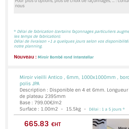
Pour plus d'options, plus de choix de façonnages, ... : cont
MIROIR DE SALLE DE BAIN
nous
MIROIR PAROI DE DOUCHE
MIROIR POUR SALLE DE SPORT
*
Délai de fabrication (certains façonnages particuliers augm
les temps de fabrication).
Délai de livraison +1 a quelques jours selon vos disponibilité
MIROIR POUR SALLE DE DANSE
notre planning.
MIROIR ENCADRÉ
Nouveau :
Miroir Bombé rond Interstellar
MIROIR TV
Miroir vieilli Antico ,
6mm, 1000x1000mm , bor
VERRE SUR MESURE
polis JPA
Description : Disponible en 4 et 6mm. Longueur
VERRE EXTRACLAIR
de plateau 2395mm
Base : 799.00€/m2
VERRE TREMPÉ (SÉCURIT)
Surface :
1.00
m2 -
15.5
kg -
Délai : 1 a 5 jours *
PAROI DE DOUCHE
€HT