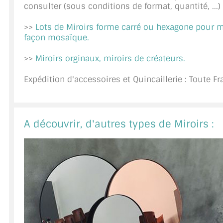
consulter (sous conditions de format, quantité, ...)
A PROPOS DE LA LIVRAISON
>>
Lots de Miroirs forme carré ou hexagone pour 
COMPTE PRO
façon mosaïque.
>>
Miroirs orginaux, miroirs de créateurs.
MON PANIER
Expédition d'accessoires et Quincaillerie : Toute F
PLAN DU SITE
DÉCONNEXION
A découvrir, d'autres types de Miroirs :
NOUS TROUVER - BUC 78
NOUS CONTACTER