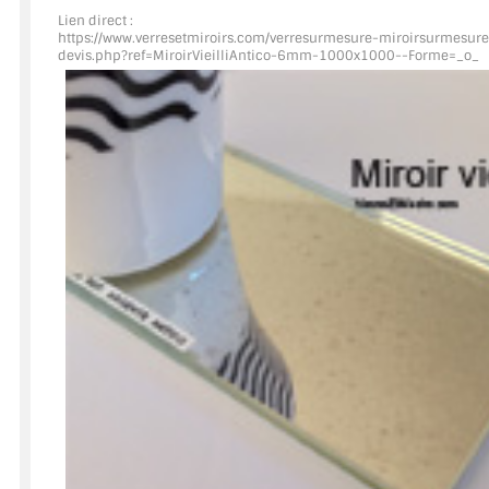
Lien direct :
https://www.verresetmiroirs.com/verresurmesure-miroirsurmesure
ACCESSOIRES & QUINCAILLERIE
devis.php?ref=MiroirVieilliAntico
-6mm-1000x1000--Forme=_o_
CATALOGUE DE PROFILS ET FIXATION DU VERRE
LES FIXATIONS POUR MIROIR
LES PROFILS PAROI DE VERRE
VITRINE EN VERRE
CONNECTEURS ET ASSEMBLAGE DE VERRES
PLATS ET CORNIÈRES
LES CHARNIÈRES DE PORTE EN VERRE
BOUTONS ET POIGNÉES
BARRES DE STABILISATION