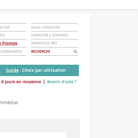
ECTER
NOUS CONTACTER
IDE
LIVRAISON
&
HORAIRES
 & Promos
AVANTAGES PRO
E COMMANDES
Guide
: Choix par utilisation
|
 à 6 jours en moyenne
Besoin d'aide ?
u envoyez un SMS au 06 79 92 33 38
immédiat.