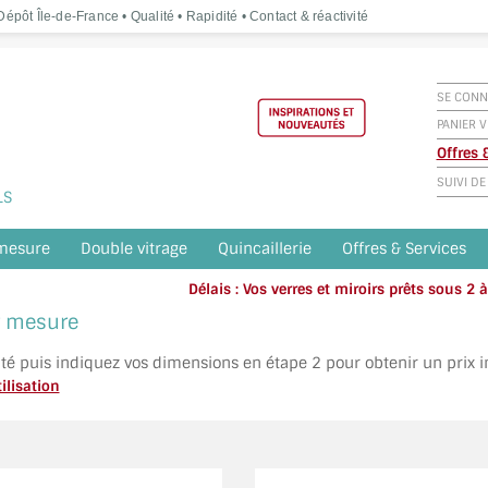
épôt Île-de-France • Qualité • Rapidité • Contact & réactivité
SE CONN
PANIER V
Offres
SUIVI D
LS
 mesure
Double vitrage
Quincaillerie
Offres & Services
Délais : Vos verres et miroirs prêts sous 2
Appelez o
ur mesure
ité puis indiquez vos dimensions en étape 2 pour obtenir un prix 
ilisation