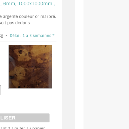
 ,
6mm, 1000x1000mm ,
e argenté couleur or marbré.
 voit pas dedans
kg -
Délai : 1 a 3 semaines *
vant d'ajouter au panier