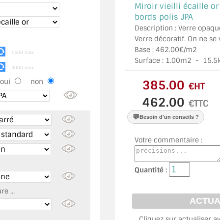
Miroir vieilli écaille or
bords polis JPA
Description : Verre opaqu
Verre décoratif. On ne se
Base : 462.00€/m2
1500 max
Surface :
1.00
m2 -
15.5
3000 max
oui
non
€HT
€TTC
💬
Besoin d'un conseils ?
Votre commentaire :
Quantité :
e ...
Cliquez sur actualiser a