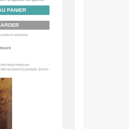
usieurs versions
mesure
m/verresurmesure-
MiroirVieilliEcailleOr
-6mm-