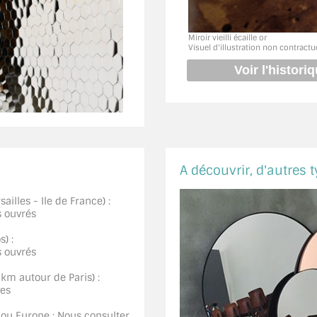
Miroir vieilli écaille or
Visuel d'illustration non contractu
A découvrir, d'autres t
ailles - Ile de France) :
s ouvrés
) :
s ouvrés
0km autour de Paris) :
ées
 ou Europe : Nous consulter