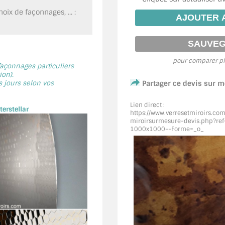
oix de façonnages, ... :
pour comparer pl
 façonnages particuliers
on).
s jours selon vos
Partager ce devis sur 
Lien direct :
erstellar
https://www.verresetmiroirs.co
miroirsurmesure-devis.php?ref=
1000x1000--Forme=_o_