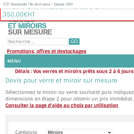
🇫🇷 Normandie / Île-de-France – Depuis 2007
Miroir Vieilli imitation Mercure 6mm :
350.00€HT
Promotions, offres et destockages
MENU
Délais : Vos verres et miroirs prêts sous 2 à 6 jour
NOUS CONTACTER
moyenne
|
Besoin d'ai
Devis pour verre et miroir sur mesure
Appelez ou envoyez un SMS au 06 79 92 33
MON COMPTE / SE CONNECTER
Sélectionnez le miroir ou verre souhaité puis indique
dimensions en étape 2 pour obtenir un prix immédiat.
DEMANDE DE DEVIS
Consulter la page d'aide au choix par utilisation
SUIVI DE DEVIS
SUIVI DE COMMANDE
Catégorie