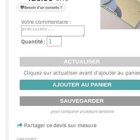
VERRE FEUILLETÉ
💬
Besoin d'un conseils ?
VERRE ANTI-REFLET
Votre commentaire :
VERRE LAQUÉ/CRÉDENCE
Quantité :
VERRE FEUILLETÉ/TREMPÉ
DALLE DE SOL EN VERRE
PORTE EN VERRE
Cliquez sur actualiser avant d'ajouter au panie
GARDE CORPS EN VERRE
VERRIÈRE TYPE ATELIER
pour comparer plusieurs versions
VERRES TEXTURÉS
Partager ce devis sur mesure
PLEXIGLAS PMMA
Lien direct :
DOUBLE VITRAGE