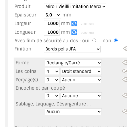
TOUS LES TARIFS AU M2
Produit
Epaisseur
mm
GUIDE : CHOIX PAR UTILISATION
Largeur
mm
2500 max
INSPIRATIONS ET NOUVEAUTÉS
Longueur
mm
3000 max
Avec film de sécurité au dos :
oui
non
AMBIANCE LAITON BROSSÉ
Finition
MIROIRS VIEILLIS AMBIANCE BRASSERIE
Forme
MIROIR SUR MESURE
Les coins
Perçage(s)
MIROIR VIEILLI
Encoche et pan coupé
MIROIR DÉCORATIF DE COULEUR
Sablage, Laquage, Désargenture ...
LOTS DE MIROIRS EN MOZAÏQUE
MIROIR POUR PORTE