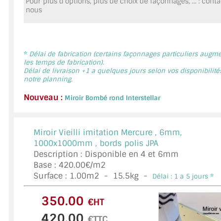
Pour plus d'options, plus de choix de façonnages, ... : cont
MIROIR DE SALLE DE BAIN
nous
MIROIR PAROI DE DOUCHE
MIROIR POUR SALLE DE SPORT
*
Délai de fabrication (certains façonnages particuliers augm
les temps de fabrication).
Délai de livraison +1 a quelques jours selon vos disponibilité
MIROIR POUR SALLE DE DANSE
notre planning.
MIROIR ENCADRÉ
Nouveau :
Miroir Bombé rond Interstellar
MIROIR TV
Miroir Vieilli imitation Mercure ,
6mm,
VERRE SUR MESURE
1000x1000mm , bords polis JPA
Description : Disponible en 4 et 6mm
VERRE EXTRACLAIR
Base : 420.00€/m2
Surface :
1.00
m2 -
15.5
kg -
Délai : 1 a 5 jours *
VERRE TREMPÉ (SÉCURIT)
€HT
PAROI DE DOUCHE
€TTC