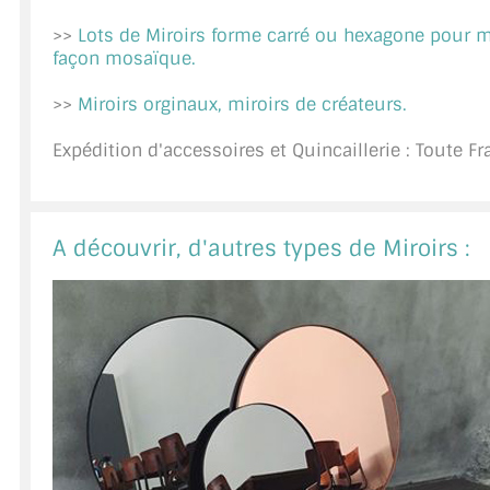
A PROPOS DE LA LIVRAISON
>>
Lots de Miroirs forme carré ou hexagone pour 
façon mosaïque.
COMPTE PRO
>>
Miroirs orginaux, miroirs de créateurs.
MON PANIER
Expédition d'accessoires et Quincaillerie : Toute F
PLAN DU SITE
DÉCONNEXION
A découvrir, d'autres types de Miroirs :
NOUS TROUVER - BUC 78
NOUS CONTACTER