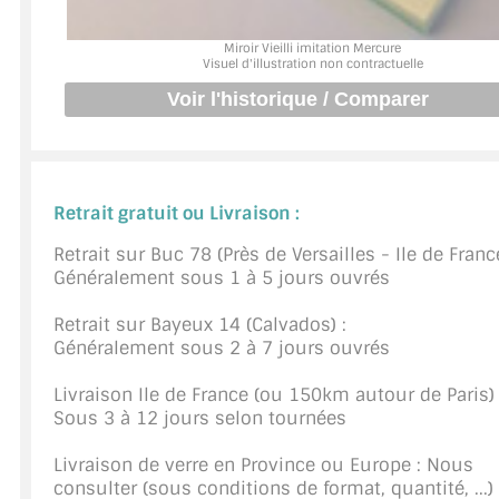
JOINTS D'ÉTANCHÉITÉS
Miroir Vieilli imitation Mercure
Visuel d'illustration non contractuelle
FIXATION GARDES CORPS
SYSTÈMES PIVOTANTS
SYSTÈMES COULISSANTS
Retrait gratuit ou Livraison :
LE CATALOGUE ACCESSOIRES (STROMBINOSCOPE)
Retrait sur Buc 78 (Près de Versailles - Ile de France
Généralement sous 1 à 5 jours ouvrés
ACCESSOIRES EN PROMOTIONS
Retrait sur Bayeux 14 (Calvados) :
EXEMPLES, RÉALISATIONS, INSPIRATIONS
Généralement sous 2 à 7 jours ouvrés
NUANCIER RAL
Livraison Ile de France (ou 150km autour de Paris) 
Sous 3 à 12 jours selon tournées
COMMENT COUPER DU VERRE ?
Livraison de verre en Province ou Europe : Nous
CONSEILS / AIDE
consulter (sous conditions de format, quantité, ...)