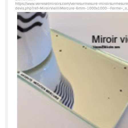
https://www.verresetmiroirs.com/verresurmesure-miroirsurmesure
devis.php?ref=MiroirVieilliMercure
-6mm-1000x1000--Forme=_o
ACCESSOIRES & QUINCAILLERIE
CATALOGUE DE PROFILS ET FIXATION DU VERRE
LES FIXATIONS POUR MIROIR
LES PROFILS PAROI DE VERRE
VITRINE EN VERRE
CONNECTEURS ET ASSEMBLAGE DE VERRES
PLATS ET CORNIÈRES
LES CHARNIÈRES DE PORTE EN VERRE
BOUTONS ET POIGNÉES
BARRES DE STABILISATION