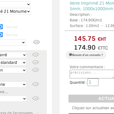
Verre Imprimé 21 Mon
5mm, 1000x1000mm ,
Description :
Base : 174.90€/m2
Surface :
1.00
m2 -
12.9
2500 max
3000 max
€HT
€TTC
💬
Besoin d'un conseils ?
Votre commentaire :
Quantité :
e ...
Cliquez sur actualiser a
oix de façonnages, ... :