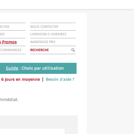
ECTER
NOUS CONTACTER
IDE
LIVRAISON
&
HORAIRES
 & Promos
AVANTAGES PRO
E COMMANDES
Guide
: Choix par utilisation
|
 à 6 jours en moyenne
Besoin d'aide ?
u envoyez un SMS au 06 79 92 33 38
immédiat.