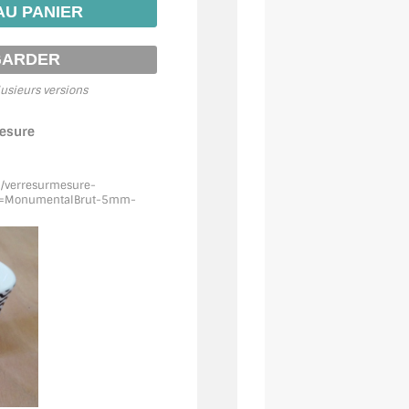
usieurs versions
mesure
m/verresurmesure-
f=MonumentalBrut
-5mm-