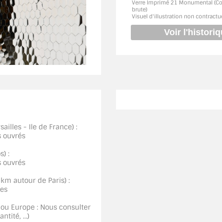
Verre Imprimé 21 Monumental (C
brute)
Visuel d'illustration non contractu
ailles - Ile de France) :
s ouvrés
) :
s ouvrés
0km autour de Paris) :
ées
 ou Europe : Nous consulter
tité, ...)