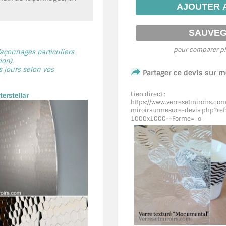
pour comparer pl
 façonnages particuliers
on).
s jours selon vos
Partager ce devis sur 
Lien direct :
erstellar
https://www.verresetmiroirs.co
miroirsurmesure-devis.php?re
1000x1000--Forme=_o_