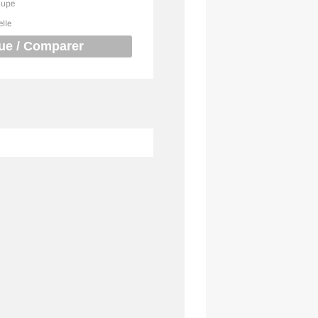
oupe
elle