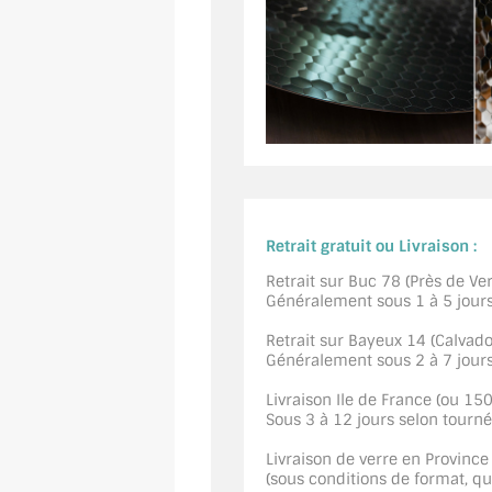
Retrait gratuit ou Livraison :
Retrait sur Buc 78 (Près de Vers
Généralement sous 1 à 5 jour
Retrait sur Bayeux 14 (Calvados
Généralement sous 2 à 7 jour
Livraison Ile de France (ou 15
Sous 3 à 12 jours selon tourn
Livraison de verre en Province
(sous conditions de format, quan