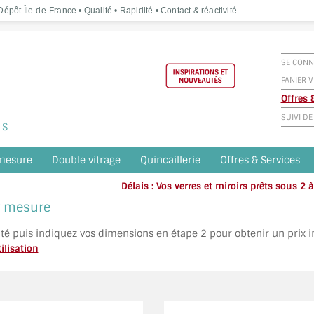
épôt Île-de-France • Qualité • Rapidité • Contact & réactivité
SE CONN
PANIER V
Offres
SUIVI D
LS
 mesure
Double vitrage
Quincaillerie
Offres & Services
Délais : Vos verres et miroirs prêts sous 2
Appelez o
ur mesure
ité puis indiquez vos dimensions en étape 2 pour obtenir un prix 
ilisation