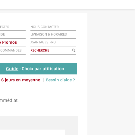
ECTER
NOUS CONTACTER
IDE
LIVRAISON
&
HORAIRES
 & Promos
AVANTAGES PRO
E COMMANDES
Guide
: Choix par utilisation
|
 à 6 jours en moyenne
Besoin d'aide ?
u envoyez un SMS au 06 79 92 33 38
immédiat.