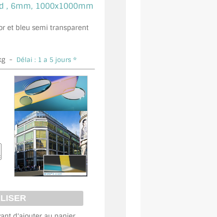
d ,
6mm, 1000x1000mm
s or et bleu semi transparent
kg -
Délai : 1 a 5 jours *
vant d'ajouter au panier