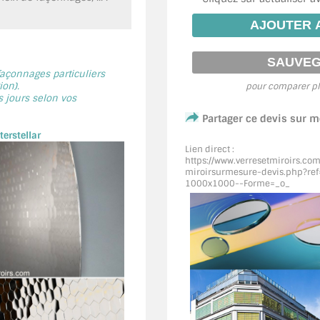
 façonnages particuliers
on).
pour comparer pl
s jours selon vos
Partager ce devis sur 
erstellar
Lien direct :
https://www.verresetmiroirs.co
miroirsurmesure-devis.php?re
1000x1000--Forme=_o_