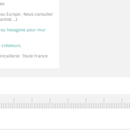
ées
 ou Europe : Nous consulter
tité, ...)
é ou hexagone pour mur
 créateurs.
ncaillerie : Toute France