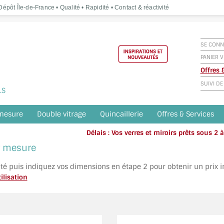
épôt Île-de-France • Qualité • Rapidité • Contact & réactivité
SE CONN
PANIER V
Offres
SUIVI D
LS
 mesure
Double vitrage
Quincaillerie
Offres & Services
Délais : Vos verres et miroirs prêts sous 2
Appelez o
ur mesure
ité puis indiquez vos dimensions en étape 2 pour obtenir un prix 
ilisation