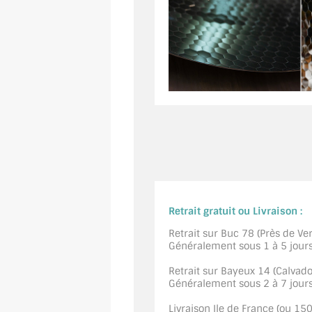
Retrait gratuit ou Livraison :
Retrait sur Buc 78 (Près de Vers
Généralement sous 1 à 5 jour
Retrait sur Bayeux 14 (Calvados
Généralement sous 2 à 7 jour
Livraison Ile de France (ou 15