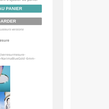
usieurs versions
mesure
m/verresurmesure-
f=NarimaBlueGold
-6mm-