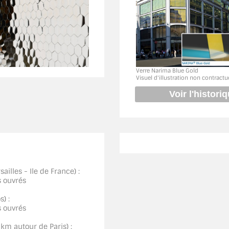
Verre Narima Blue Gold
Visuel d'illustration non contractu
ailles - Ile de France) :
s ouvrés
) :
s ouvrés
0km autour de Paris) :