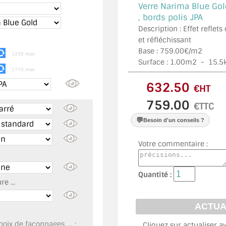
Verre Narima Blue Gol
, bords polis JPA
Description : Effet reflet
et réfléchissant
Base : 759.00€/m2
1230 max
Surface :
1.00
m2 -
15.5
1770 max
€HT
€TTC
💬
Besoin d'un conseils ?
Votre commentaire :
Quantité :
e ...
oix de façonnages, ... :
Cliquez sur actualiser a