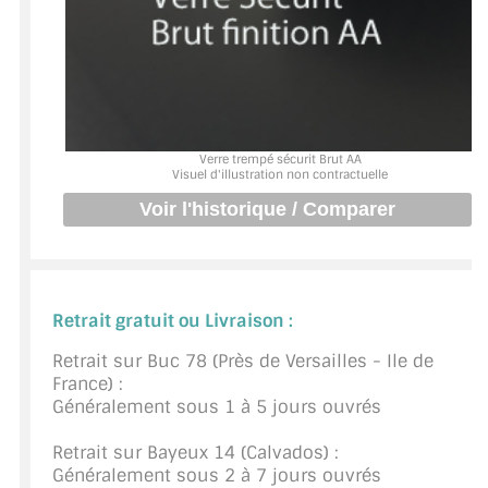
BARRES DE STABILISATION
JOINTS D'ÉTANCHÉITÉS
FIXATION GARDES CORPS
SYSTÈMES PIVOTANTS
Verre trempé sécurit Brut AA
Visuel d'illustration non contractuelle
SYSTÈMES COULISSANTS
LE CATALOGUE ACCESSOIRES
(STROMBINOSCOPE)
Retrait gratuit ou Livraison :
ACCESSOIRES EN PROMOTIONS
Retrait sur Buc 78 (Près de Versailles - Ile de
EXEMPLES, RÉALISATIONS, INSPIRATIONS
France) :
Généralement sous 1 à 5 jours ouvrés
NUANCIER RAL
Retrait sur Bayeux 14 (Calvados) :
COMMENT COUPER DU VERRE ?
Généralement sous 2 à 7 jours ouvrés