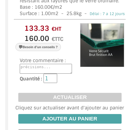
résistant aux rayures que le verre ordinaire.
VERRE FEUILLETÉ
Base : 160.00€/m2
Surface :
1.00
m2 -
25.8
kg -
Délai : 7 a 12 jours *
VERRE ANTI-REFLET
VERRE LAQUÉ/CRÉDENCE
€HT
€TTC
VERRE FEUILLETÉ/TREMPÉ
💬
Besoin d'un conseils ?
DALLE DE SOL EN VERRE
Votre commentaire :
PORTE EN VERRE
Quantité :
GARDE CORPS EN VERRE
VERRIÈRE TYPE ATELIER
VERRES TEXTURÉS
Cliquez sur actualiser avant d'ajouter au panier
PLEXIGLAS PMMA
DOUBLE VITRAGE