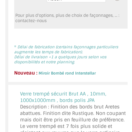
MIROIR DE SALLE DE BAIN
Pour plus d'options, plus de choix de façonnages, ... :
MIROIR PAROI DE DOUCHE
contactez-nous
MIROIR POUR SALLE DE SPORT
MIROIR POUR SALLE DE DANSE
*
Délai de fabrication (certains façonnages particuliers
augmente les temps de fabrication).
MIROIR ENCADRÉ
Délai de livraison +1 a quelques jours selon vos
disponibilités et notre planning.
MIROIR TV
Nouveau :
Miroir Bombé rond Interstellar
VERRE SUR MESURE
Verre trempé sécurit Brut AA ,
10mm,
VERRE EXTRACLAIR
1000x1000mm , bords polis JPA
Description : Finition des bords brut Aretes
VERRE TREMPÉ (SÉCURIT)
abattues. Finition dite Rustique. Non coupant
mais doit être pris en feuillure de préférence.
PAROI DE DOUCHE
Le verre trempé est 7 fois plus solide et