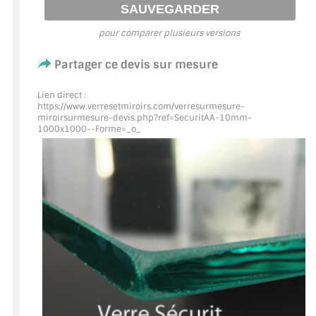
ACCESSOIRES & QUINCAILLERIE
pour comparer plusieurs versions
CATALOGUE DE PROFILS ET FIXATION DU
Partager ce devis sur mesure
VERRE
Lien direct :
https://www.verresetmiroirs.com/verresurmesure-
LES FIXATIONS POUR MIROIR
miroirsurmesure-devis.php?ref=SecuritAA
-10mm-
1000x1000--Forme=_o_
LES PROFILS PAROI DE VERRE
VITRINE EN VERRE
CONNECTEURS ET ASSEMBLAGE DE VERRES
PLATS ET CORNIÈRES
LES CHARNIÈRES DE PORTE EN VERRE
BOUTONS ET POIGNÉES