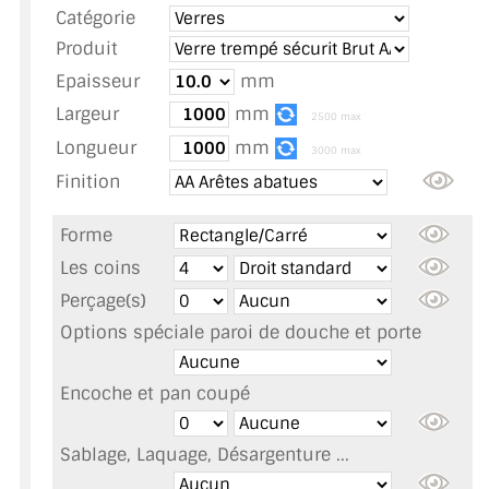
Catégorie
TOUS LES TARIFS AU M2
Produit
GUIDE : CHOIX PAR UTILISATION
Epaisseur
mm
Largeur
mm
INSPIRATIONS ET NOUVEAUTÉS
2500 max
Longueur
mm
3000 max
AMBIANCE LAITON BROSSÉ
Finition
MIROIRS VIEILLIS AMBIANCE BRASSERIE
Forme
MIROIR SUR MESURE
Les coins
Perçage(s)
MIROIR VIEILLI
Options spéciale paroi de douche et porte
MIROIR DÉCORATIF DE COULEUR
Encoche et pan coupé
LOTS DE MIROIRS EN MOZAÏQUE
Sablage, Laquage, Désargenture ...
MIROIR POUR PORTE