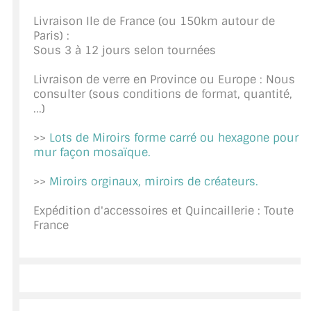
CONSEILS / AIDE
Livraison Ile de France (ou 150km autour de
Paris) :
A PROPOS DE LA LIVRAISON
Sous 3 à 12 jours selon tournées
Livraison de verre en Province ou Europe : Nous
COMPTE PRO
consulter (sous conditions de format, quantité,
...)
MON PANIER
>>
Lots de Miroirs forme carré ou hexagone pour
PLAN DU SITE
mur façon mosaïque.
DÉCONNEXION
>>
Miroirs orginaux, miroirs de créateurs.
NOUS TROUVER - BUC 78
Expédition d'accessoires et Quincaillerie : Toute
France
NOUS CONTACTER