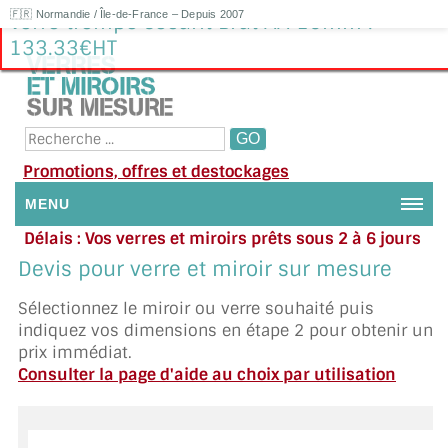
🇫🇷 Normandie / Île-de-France – Depuis 2007
Verre trempé sécurit Brut AA 10mm :
133.33€HT
Promotions, offres et destockages
MENU
Délais : Vos verres et miroirs prêts sous 2 à 6 jours
NOUS CONTACTER
en moyenne
|
Besoin d'aide ?
Devis pour verre et miroir sur mesure
Appelez ou envoyez un SMS au 06 79 92 33 38
MON COMPTE / SE CONNECTER
Sélectionnez le miroir ou verre souhaité puis
indiquez vos dimensions en étape 2 pour obtenir un
DEMANDE DE DEVIS
prix immédiat.
Consulter la page d'aide au choix par utilisation
SUIVI DE DEVIS
SUIVI DE COMMANDE