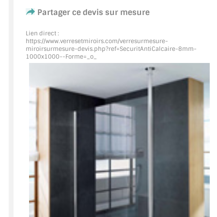
Partager ce devis sur mesure
ACCESSOIRES & QUINCAILLERIE
Lien direct :
https://www.verresetmiroirs.com/verresurmesure-
CATALOGUE DE PROFILS ET FIXATION DU
miroirsurmesure-devis.php?ref=SecuritAntiCalcaire
-8mm-
VERRE
1000x1000--Forme=_o_
LES FIXATIONS POUR MIROIR
LES PROFILS PAROI DE VERRE
VITRINE EN VERRE
CONNECTEURS ET ASSEMBLAGE DE VERRES
PLATS ET CORNIÈRES
LES CHARNIÈRES DE PORTE EN VERRE
BOUTONS ET POIGNÉES