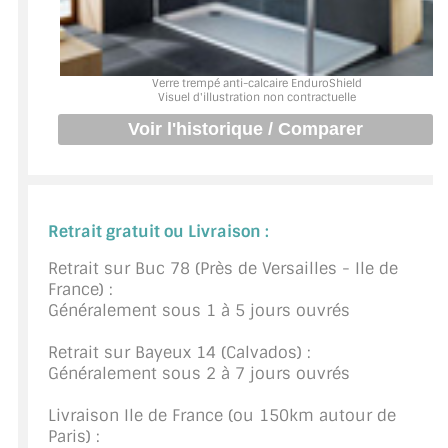
BARRES DE STABILISATION
JOINTS D'ÉTANCHÉITÉS
Verre trempé anti-calcaire EnduroShield
Visuel d'illustration non contractuelle
FIXATION GARDES CORPS
SYSTÈMES PIVOTANTS
SYSTÈMES COULISSANTS
Retrait gratuit ou Livraison :
LE CATALOGUE ACCESSOIRES
(STROMBINOSCOPE)
Retrait sur Buc 78 (Près de Versailles - Ile de
France) :
ACCESSOIRES EN PROMOTIONS
Généralement sous 1 à 5 jours ouvrés
EXEMPLES, RÉALISATIONS, INSPIRATIONS
Retrait sur Bayeux 14 (Calvados) :
Généralement sous 2 à 7 jours ouvrés
NUANCIER RAL
Livraison Ile de France (ou 150km autour de
COMMENT COUPER DU VERRE ?
Paris) :