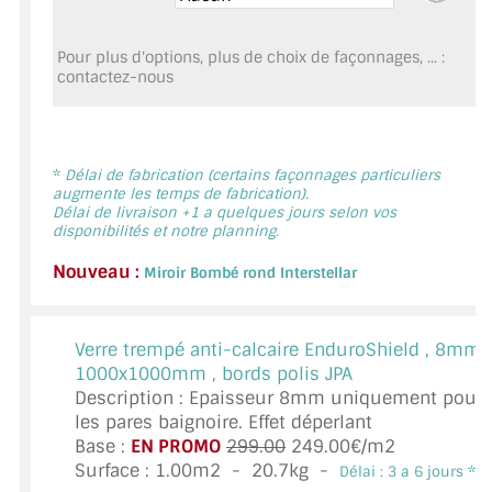
MIROIR DE SALLE DE BAIN
Pour plus d'options, plus de choix de façonnages, ... :
MIROIR PAROI DE DOUCHE
contactez-nous
MIROIR POUR SALLE DE SPORT
MIROIR POUR SALLE DE DANSE
*
Délai de fabrication (certains façonnages particuliers
augmente les temps de fabrication).
MIROIR ENCADRÉ
Délai de livraison +1 a quelques jours selon vos
disponibilités et notre planning.
MIROIR TV
Nouveau :
Miroir Bombé rond Interstellar
VERRE SUR MESURE
Verre trempé anti-calcaire EnduroShield ,
8mm,
VERRE EXTRACLAIR
1000x1000mm , bords polis JPA
Description : Epaisseur 8mm uniquement pour
VERRE TREMPÉ (SÉCURIT)
les pares baignoire. Effet déperlant
Base :
EN PROMO
299.00
249.00€/m2
PAROI DE DOUCHE
Surface :
1.00
m2 -
20.7
kg -
Délai : 3 a 6 jours *