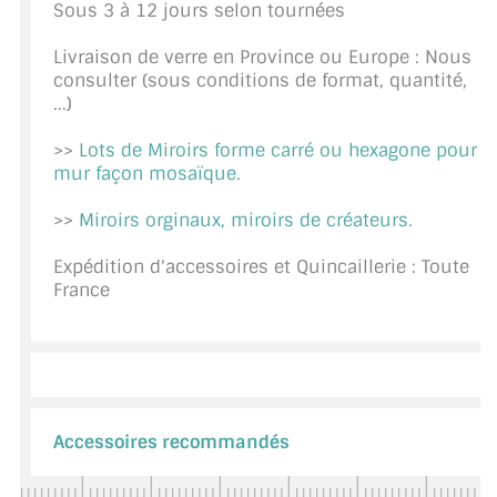
Sous 3 à 12 jours selon tournées
CONSEILS / AIDE
Livraison de verre en Province ou Europe : Nous
A PROPOS DE LA LIVRAISON
consulter (sous conditions de format, quantité,
...)
COMPTE PRO
>>
Lots de Miroirs forme carré ou hexagone pour
mur façon mosaïque.
MON PANIER
>>
Miroirs orginaux, miroirs de créateurs.
PLAN DU SITE
Expédition d'accessoires et Quincaillerie : Toute
DÉCONNEXION
France
NOUS TROUVER - BUC 78
NOUS CONTACTER
Accessoires recommandés