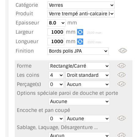
Catégorie
TOUS LES TARIFS AU M2
Produit
GUIDE : CHOIX PAR UTILISATION
Epaisseur
mm
Largeur
mm
INSPIRATIONS ET NOUVEAUTÉS
2500 max
Longueur
mm
3000 max
AMBIANCE LAITON BROSSÉ
Finition
MIROIRS VIEILLIS AMBIANCE BRASSERIE
Forme
MIROIR SUR MESURE
Les coins
Perçage(s)
MIROIR VIEILLI
Options spéciale paroi de douche et porte
MIROIR DÉCORATIF DE COULEUR
Encoche et pan coupé
LOTS DE MIROIRS EN MOZAÏQUE
Sablage, Laquage, Désargenture ...
MIROIR POUR PORTE