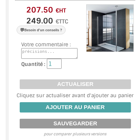
VERRE FEUILLETÉ
€HT
VERRE ANTI-REFLET
€TTC
VERRE LAQUÉ/CRÉDENCE
💬
Besoin d'un conseils ?
VERRE FEUILLETÉ/TREMPÉ
Votre commentaire :
DALLE DE SOL EN VERRE
Quantité :
PORTE EN VERRE
GARDE CORPS EN VERRE
Cliquez sur actualiser avant d'ajouter au panier
VERRIÈRE TYPE ATELIER
VERRES TEXTURÉS
PLEXIGLAS PMMA
pour comparer plusieurs versions
DOUBLE VITRAGE