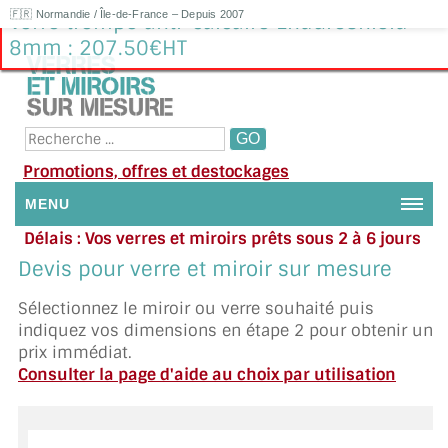
🇫🇷 Normandie / Île-de-France – Depuis 2007
Verre trempé anti-calcaire EnduroShield
8mm : 207.50€HT
Promotions, offres et destockages
MENU
Délais : Vos verres et miroirs prêts sous 2 à 6 jours
NOUS CONTACTER
en moyenne
|
Besoin d'aide ?
Devis pour verre et miroir sur mesure
Appelez ou envoyez un SMS au 06 79 92 33 38
MON COMPTE / SE CONNECTER
Sélectionnez le miroir ou verre souhaité puis
indiquez vos dimensions en étape 2 pour obtenir un
DEMANDE DE DEVIS
prix immédiat.
Consulter la page d'aide au choix par utilisation
SUIVI DE DEVIS
SUIVI DE COMMANDE