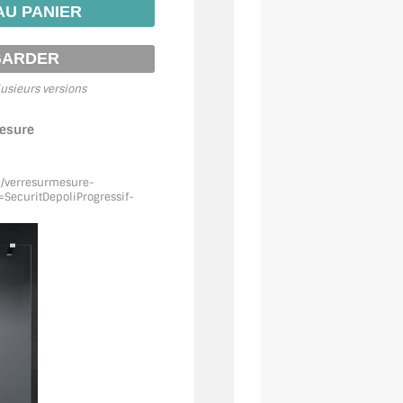
usieurs versions
mesure
m/verresurmesure-
SecuritDepoliProgressif
-