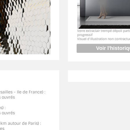
Verre extraclair trempé dépoli parti
progressif
Visuel d'illustration non contractu
ailles - Ile de France) :
s ouvrés
) :
s ouvrés
0km autour de Paris) :
ées