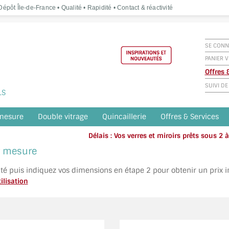
épôt Île-de-France • Qualité • Rapidité • Contact & réactivité
SE CONN
PANIER V
Offres
SUIVI D
LS
 mesure
Double vitrage
Quincaillerie
Offres & Services
Délais : Vos verres et miroirs prêts sous 2
Appelez o
ur mesure
ité puis indiquez vos dimensions en étape 2 pour obtenir un prix 
ilisation