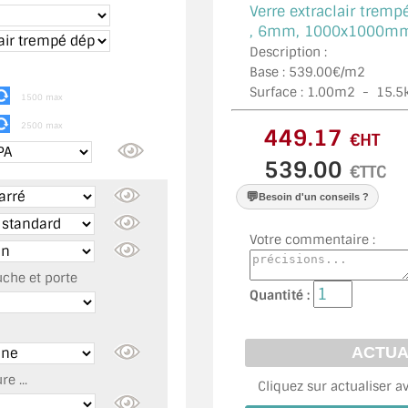
Verre extraclair trempé
,
6mm, 1000x1000mm ,
Description :
Base : 539.00€/m2
Surface :
1.00
m2 -
15.5
1500 max
2500 max
€HT
€TTC
💬
Besoin d'un conseils ?
Votre commentaire :
uche et porte
Quantité :
e ...
Cliquez sur actualiser a