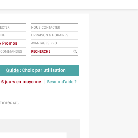
ECTER
NOUS CONTACTER
IDE
LIVRAISON
&
HORAIRES
 & Promos
AVANTAGES PRO
E COMMANDES
Guide
: Choix par utilisation
|
 à 6 jours en moyenne
Besoin d'aide ?
u envoyez un SMS au 06 79 92 33 38
immédiat.