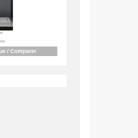
el
elle