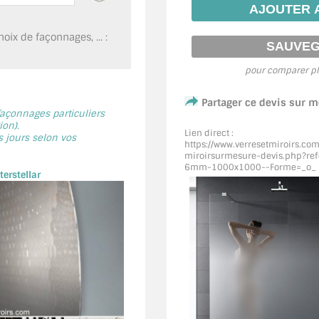
oix de façonnages, ... :
pour comparer pl
Partager ce devis sur 
 façonnages particuliers
on).
Lien direct :
s jours selon vos
https://www.verresetmiroirs.co
miroirsurmesure-devis.php?ref=
6mm-1000x1000--Forme=_o_
erstellar