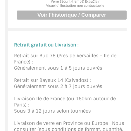
Verre Sécurit (trempé) ExtraClair
BARRES DE STABILISATION
Visuel d'illustration non contractuelle
JOINTS D'ÉTANCHÉITÉS
FIXATION GARDES CORPS
SYSTÈMES PIVOTANTS
Retrait gratuit ou Livraison :
SYSTÈMES COULISSANTS
Retrait sur Buc 78 (Près de Versailles - Ile de
France) :
Généralement sous 1 à 5 jours ouvrés
LE CATALOGUE ACCESSOIRES
(STROMBINOSCOPE)
Retrait sur Bayeux 14 (Calvados) :
Généralement sous 2 à 7 jours ouvrés
ACCESSOIRES EN PROMOTIONS
Livraison Ile de France (ou 150km autour de
EXEMPLES, RÉALISATIONS, INSPIRATIONS
Paris) :
Sous 3 à 12 jours selon tournées
NUANCIER RAL
Livraison de verre en Province ou Europe : Nous
COMMENT COUPER DU VERRE ?
consulter (sous conditions de format, quantité,