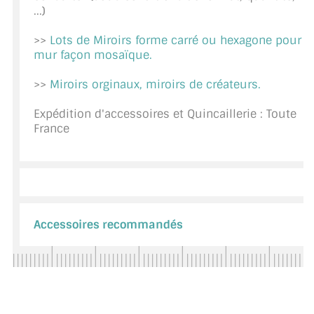
...)
CONSEILS / AIDE
>>
Lots de Miroirs forme carré ou hexagone pour
A PROPOS DE LA LIVRAISON
mur façon mosaïque.
COMPTE PRO
>>
Miroirs orginaux, miroirs de créateurs.
MON PANIER
Expédition d'accessoires et Quincaillerie : Toute
France
PLAN DU SITE
DÉCONNEXION
NOUS TROUVER - BUC 78
Accessoires recommandés
NOUS CONTACTER