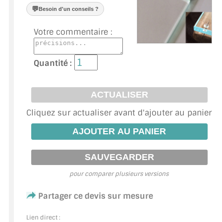
VERRE FEUILLETÉ
💬
Besoin d'un conseils ?
VERRE ANTI-REFLET
Votre commentaire :
VERRE LAQUÉ/CRÉDENCE
Quantité :
VERRE FEUILLETÉ/TREMPÉ
DALLE DE SOL EN VERRE
Cliquez sur actualiser avant d'ajouter au panier
PORTE EN VERRE
GARDE CORPS EN VERRE
VERRIÈRE TYPE ATELIER
pour comparer plusieurs versions
VERRES TEXTURÉS
Partager ce devis sur mesure
PLEXIGLAS PMMA
Lien direct :
DOUBLE VITRAGE