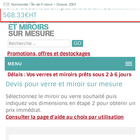
🇫🇷 Normandie / Île-de-France – Depuis 2007
Verre Sécurit (trempé) ExtraClair 15mm :
568.33€HT
Promotions, offres et destockages
MENU
Délais : Vos verres et miroirs prêts sous 2 à 6 jours
NOUS CONTACTER
en moyenne
|
Besoin d'aide ?
Devis pour verre et miroir sur mesure
Appelez ou envoyez un SMS au 06 79 92 33 38
MON COMPTE / SE CONNECTER
Sélectionnez le miroir ou verre souhaité puis
indiquez vos dimensions en étape 2 pour obtenir un
DEMANDE DE DEVIS
prix immédiat.
Consulter la page d'aide au choix par utilisation
SUIVI DE DEVIS
SUIVI DE COMMANDE