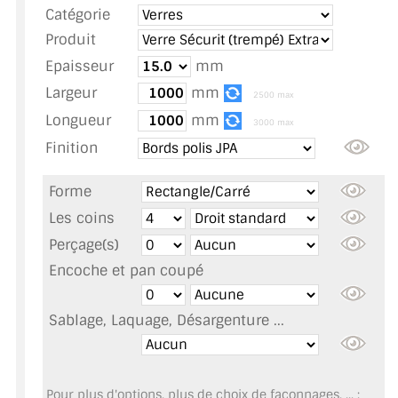
Catégorie
TOUS LES TARIFS AU M2
Produit
GUIDE : CHOIX PAR UTILISATION
Epaisseur
mm
Largeur
mm
INSPIRATIONS ET NOUVEAUTÉS
2500 max
Longueur
mm
3000 max
AMBIANCE LAITON BROSSÉ
Finition
MIROIRS VIEILLIS AMBIANCE BRASSERIE
Forme
MIROIR SUR MESURE
Les coins
Perçage(s)
MIROIR VIEILLI
Encoche et pan coupé
MIROIR DÉCORATIF DE COULEUR
Sablage, Laquage, Désargenture ...
LOTS DE MIROIRS EN MOZAÏQUE
MIROIR POUR PORTE
Pour plus d'options, plus de choix de façonnages, ... :