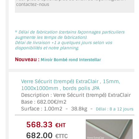
contactez-nous
MIROIR DE SALLE DE BAIN
MIROIR PAROI DE DOUCHE
MIROIR POUR SALLE DE SPORT
*
Délai de fabrication (certains façonnages particuliers
augmente les temps de fabrication).
Délai de livraison +1 a quelques jours selon vos
MIROIR POUR SALLE DE DANSE
disponibilités et notre planning.
Nouveau :
MIROIR ENCADRÉ
Miroir Bombé rond Interstellar
MIROIR TV
Verre Sécurit (trempé) ExtraClair ,
15mm,
VERRE SUR MESURE
1000x1000mm , bords polis JPA
Description : Verre Sécurit (trempé) ExtraClair
VERRE EXTRACLAIR
Base : 682.00€/m2
Surface :
1.00
m2 -
38.8
kg -
Délai : 8 a 12 jours *
VERRE TREMPÉ (SÉCURIT)
€HT
PAROI DE DOUCHE
€TTC