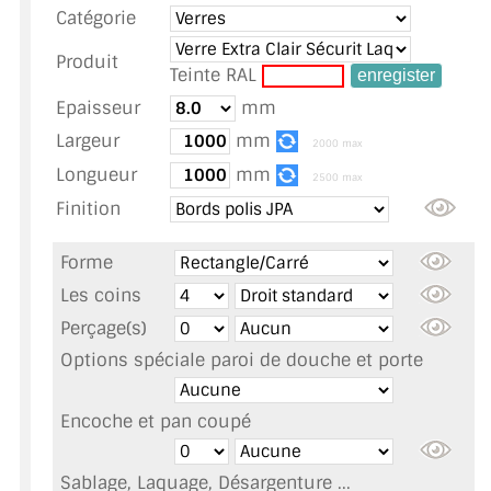
Catégorie
TOUS LES TARIFS AU M2
Produit
GUIDE : CHOIX PAR UTILISATION
Teinte RAL
Epaisseur
mm
INSPIRATIONS ET NOUVEAUTÉS
Largeur
mm
2000 max
AMBIANCE LAITON BROSSÉ
Longueur
mm
2500 max
Finition
MIROIRS VIEILLIS AMBIANCE BRASSERIE
Forme
MIROIR SUR MESURE
Les coins
MIROIR VIEILLI
Perçage(s)
Options spéciale paroi de douche et porte
MIROIR DÉCORATIF DE COULEUR
LOTS DE MIROIRS EN MOZAÏQUE
Encoche et pan coupé
MIROIR POUR PORTE
Sablage, Laquage, Désargenture ...