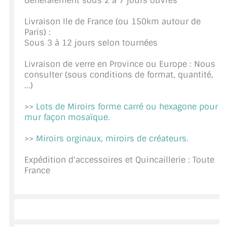
Généralement sous 2 à 7 jours ouvrés
CONSEILS / AIDE
Livraison Ile de France (ou 150km autour de
Paris) :
A PROPOS DE LA LIVRAISON
Sous 3 à 12 jours selon tournées
COMPTE PRO
Livraison de verre en Province ou Europe : Nous
consulter (sous conditions de format, quantité,
MON PANIER
...)
PLAN DU SITE
>>
Lots de Miroirs forme carré ou hexagone pour
mur façon mosaïque.
DÉCONNEXION
>>
Miroirs orginaux, miroirs de créateurs.
NOUS TROUVER - BUC 78
Expédition d'accessoires et Quincaillerie : Toute
NOUS CONTACTER
France