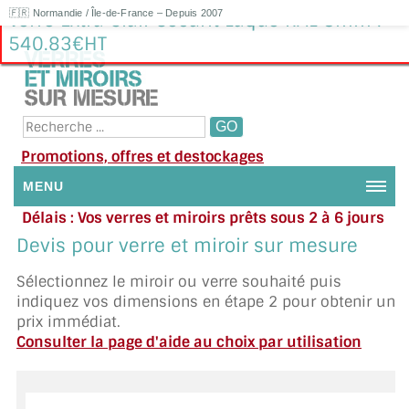
🇫🇷 Normandie / Île-de-France – Depuis 2007
Verre Extra Clair Sécurit Laqué RAL 8mm :
540.83€HT
Promotions, offres et destockages
MENU
Délais : Vos verres et miroirs prêts sous 2 à 6 jours
NOUS CONTACTER
en moyenne
|
Besoin d'aide ?
Devis pour verre et miroir sur mesure
Appelez ou envoyez un SMS au 06 79 92 33 38
MON COMPTE / SE CONNECTER
Sélectionnez le miroir ou verre souhaité puis
indiquez vos dimensions en étape 2 pour obtenir un
DEMANDE DE DEVIS
prix immédiat.
Consulter la page d'aide au choix par utilisation
SUIVI DE DEVIS
SUIVI DE COMMANDE