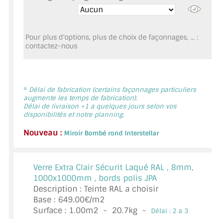
MIROIR DE SALLE DE BAIN
MIROIR PAROI DE DOUCHE
Pour plus d'options, plus de choix de façonnages, ... :
contactez-nous
MIROIR POUR SALLE DE SPORT
MIROIR POUR SALLE DE DANSE
*
Délai de fabrication (certains façonnages particuliers
MIROIR ENCADRÉ
augmente les temps de fabrication).
Délai de livraison +1 a quelques jours selon vos
MIROIR TV
disponibilités et notre planning.
Nouveau :
Miroir Bombé rond Interstellar
VERRE SUR MESURE
VERRE EXTRACLAIR
Verre Extra Clair Sécurit Laqué RAL ,
8mm,
1000x1000mm , bords polis JPA
VERRE TREMPÉ (SÉCURIT)
Description : Teinte RAL a choisir
Base : 649.00€/m2
PAROI DE DOUCHE
Surface :
1.00
m2 -
20.7
kg -
Délai : 2 a 3