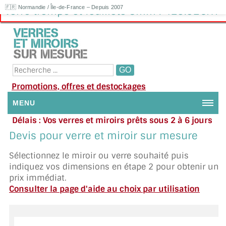
🇫🇷 Normandie / Île-de-France – Depuis 2007
Verre trempé et feuilleté 8mm : 429.92€HT
Promotions, offres et destockages
MENU
Délais : Vos verres et miroirs prêts sous 2 à 6 jours
NOUS CONTACTER
en moyenne
|
Besoin d'aide ?
Devis pour verre et miroir sur mesure
Appelez ou envoyez un SMS au 06 79 92 33 38
MON COMPTE / SE CONNECTER
Sélectionnez le miroir ou verre souhaité puis
indiquez vos dimensions en étape 2 pour obtenir un
DEMANDE DE DEVIS
prix immédiat.
Consulter la page d'aide au choix par utilisation
SUIVI DE DEVIS
SUIVI DE COMMANDE