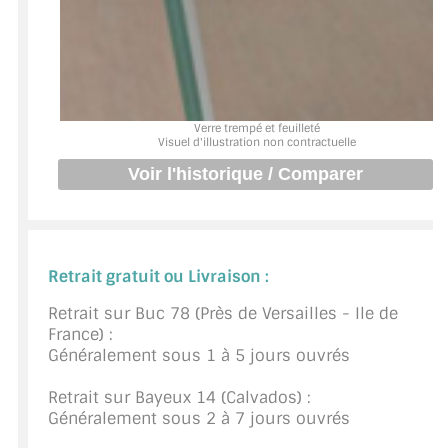
BARRES DE STABILISATION
JOINTS D'ÉTANCHÉITÉS
FIXATION GARDES CORPS
Verre trempé et feuilleté
Visuel d'illustration non contractuelle
SYSTÈMES PIVOTANTS
SYSTÈMES COULISSANTS
LE CATALOGUE ACCESSOIRES
(STROMBINOSCOPE)
Retrait gratuit ou Livraison :
ACCESSOIRES EN PROMOTIONS
Retrait sur Buc 78 (Près de Versailles - Ile de
France) :
EXEMPLES, RÉALISATIONS, INSPIRATIONS
Généralement sous 1 à 5 jours ouvrés
NUANCIER RAL
Retrait sur Bayeux 14 (Calvados) :
Généralement sous 2 à 7 jours ouvrés
COMMENT COUPER DU VERRE ?