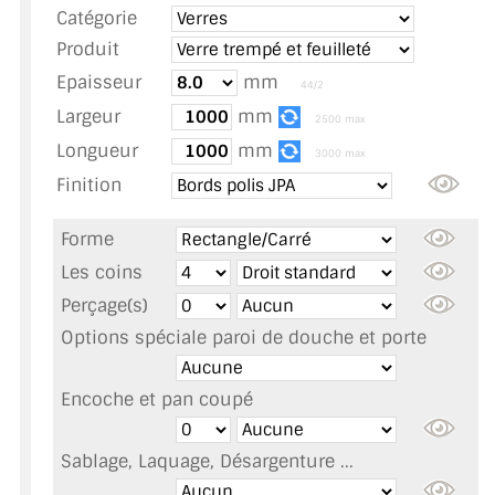
Catégorie
TOUS LES TARIFS AU M2
Produit
GUIDE : CHOIX PAR UTILISATION
Epaisseur
mm
44/2
Largeur
mm
INSPIRATIONS ET NOUVEAUTÉS
2500 max
Longueur
mm
3000 max
AMBIANCE LAITON BROSSÉ
Finition
MIROIRS VIEILLIS AMBIANCE BRASSERIE
Forme
MIROIR SUR MESURE
Les coins
Perçage(s)
MIROIR VIEILLI
Options spéciale paroi de douche et porte
MIROIR DÉCORATIF DE COULEUR
Encoche et pan coupé
LOTS DE MIROIRS EN MOZAÏQUE
Sablage, Laquage, Désargenture ...
MIROIR POUR PORTE