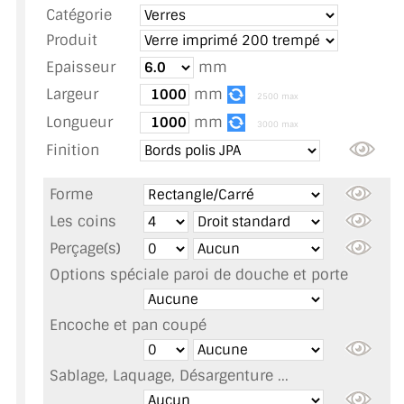
Catégorie
TOUS LES TARIFS AU M2
Produit
GUIDE : CHOIX PAR UTILISATION
Epaisseur
mm
Largeur
mm
INSPIRATIONS ET NOUVEAUTÉS
2500 max
Longueur
mm
3000 max
AMBIANCE LAITON BROSSÉ
Finition
MIROIRS VIEILLIS AMBIANCE BRASSERIE
Forme
MIROIR SUR MESURE
Les coins
Perçage(s)
MIROIR VIEILLI
Options spéciale paroi de douche et porte
MIROIR DÉCORATIF DE COULEUR
Encoche et pan coupé
LOTS DE MIROIRS EN MOZAÏQUE
Sablage, Laquage, Désargenture ...
MIROIR POUR PORTE