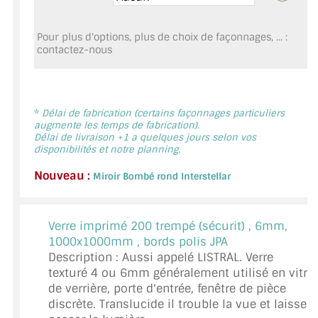
MIROIR DE SALLE DE BAIN
Pour plus d'options, plus de choix de façonnages, ... :
MIROIR PAROI DE DOUCHE
contactez-nous
MIROIR POUR SALLE DE SPORT
MIROIR POUR SALLE DE DANSE
*
Délai de fabrication (certains façonnages particuliers
augmente les temps de fabrication).
MIROIR ENCADRÉ
Délai de livraison +1 a quelques jours selon vos
disponibilités et notre planning.
MIROIR TV
Nouveau :
Miroir Bombé rond Interstellar
VERRE SUR MESURE
Verre imprimé 200 trempé (sécurit) ,
6mm,
VERRE EXTRACLAIR
1000x1000mm , bords polis JPA
Description : Aussi appelé LISTRAL. Verre
VERRE TREMPÉ (SÉCURIT)
texturé 4 ou 6mm généralement utilisé en vitre
de verrière, porte d'entrée, fenêtre de pièce
PAROI DE DOUCHE
discrète. Translucide il trouble la vue et laisse