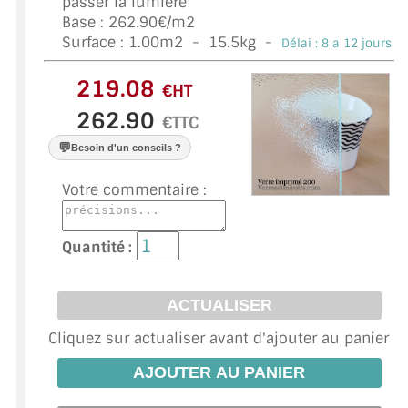
passer la lumière
VERRE FEUILLETÉ
Base : 262.90€/m2
Surface :
1.00
m2 -
15.5
kg -
Délai : 8 a 12 jours *
VERRE ANTI-REFLET
VERRE LAQUÉ/CRÉDENCE
€HT
€TTC
VERRE FEUILLETÉ/TREMPÉ
💬
Besoin d'un conseils ?
DALLE DE SOL EN VERRE
Votre commentaire :
PORTE EN VERRE
Quantité :
GARDE CORPS EN VERRE
VERRIÈRE TYPE ATELIER
VERRES TEXTURÉS
Cliquez sur actualiser avant d'ajouter au panier
PLEXIGLAS PMMA
DOUBLE VITRAGE