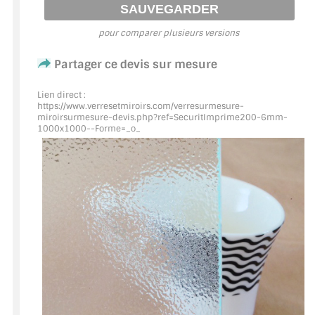
ACCESSOIRES & QUINCAILLERIE
pour comparer plusieurs versions
CATALOGUE DE PROFILS ET FIXATION DU
Partager ce devis sur mesure
VERRE
Lien direct :
https://www.verresetmiroirs.com/verresurmesure-
LES FIXATIONS POUR MIROIR
miroirsurmesure-devis.php?ref=SecuritImprime200
-6mm-
1000x1000--Forme=_o_
LES PROFILS PAROI DE VERRE
VITRINE EN VERRE
CONNECTEURS ET ASSEMBLAGE DE VERRES
PLATS ET CORNIÈRES
LES CHARNIÈRES DE PORTE EN VERRE
BOUTONS ET POIGNÉES