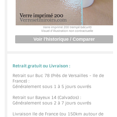
BARRES DE STABILISATION
JOINTS D'ÉTANCHÉITÉS
FIXATION GARDES CORPS
Verre imprimé 200 trempé (sécurit)
Visuel d'illustration non contractuelle
SYSTÈMES PIVOTANTS
SYSTÈMES COULISSANTS
LE CATALOGUE ACCESSOIRES
Retrait gratuit ou Livraison :
(STROMBINOSCOPE)
Retrait sur Buc 78 (Près de Versailles - Ile de
ACCESSOIRES EN PROMOTIONS
France) :
Généralement sous 1 à 5 jours ouvrés
EXEMPLES, RÉALISATIONS, INSPIRATIONS
Retrait sur Bayeux 14 (Calvados) :
NUANCIER RAL
Généralement sous 2 à 7 jours ouvrés
COMMENT COUPER DU VERRE ?
Livraison Ile de France (ou 150km autour de