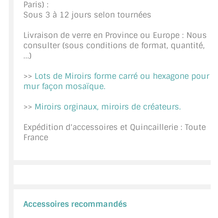
Paris) :
CONSEILS / AIDE
Sous 3 à 12 jours selon tournées
A PROPOS DE LA LIVRAISON
Livraison de verre en Province ou Europe : Nous
consulter (sous conditions de format, quantité,
...)
COMPTE PRO
>>
Lots de Miroirs forme carré ou hexagone pour
MON PANIER
mur façon mosaïque.
PLAN DU SITE
>>
Miroirs orginaux, miroirs de créateurs.
DÉCONNEXION
Expédition d'accessoires et Quincaillerie : Toute
France
NOUS TROUVER - BUC 78
NOUS CONTACTER
Accessoires recommandés