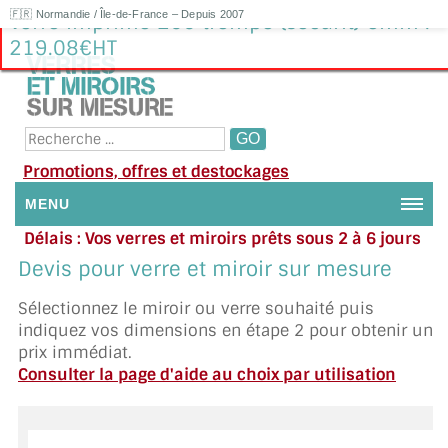
🇫🇷 Normandie / Île-de-France – Depuis 2007
Verre imprimé 200 trempé (sécurit) 6mm :
219.08€HT
Promotions, offres et destockages
MENU
Délais : Vos verres et miroirs prêts sous 2 à 6 jours
NOUS CONTACTER
en moyenne
|
Besoin d'aide ?
Devis pour verre et miroir sur mesure
Appelez ou envoyez un SMS au 06 79 92 33 38
MON COMPTE / SE CONNECTER
Sélectionnez le miroir ou verre souhaité puis
indiquez vos dimensions en étape 2 pour obtenir un
DEMANDE DE DEVIS
prix immédiat.
Consulter la page d'aide au choix par utilisation
SUIVI DE DEVIS
SUIVI DE COMMANDE