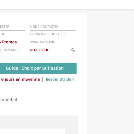
ECTER
NOUS CONTACTER
IDE
LIVRAISON
&
HORAIRES
 & Promos
AVANTAGES PRO
E COMMANDES
Guide
: Choix par utilisation
|
 à 6 jours en moyenne
Besoin d'aide ?
u envoyez un SMS au 06 79 92 33 38
immédiat.