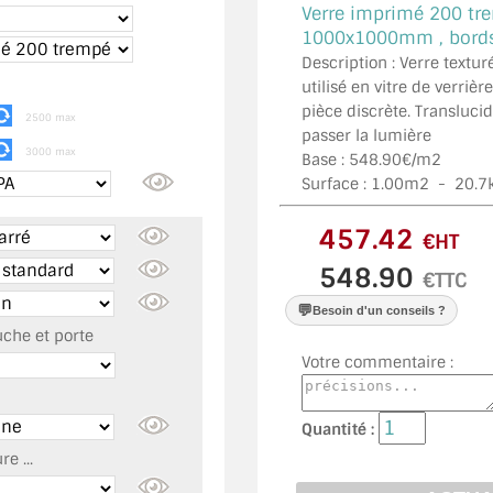
Verre imprimé 200 tre
1000x1000mm , bords 
Description : Verre text
utilisé en vitre de verrièr
pièce discrète. Translucide
2500 max
passer la lumière
3000 max
Base : 548.90€/m2
Surface :
1.00
m2 -
20.7
€HT
€TTC
💬
Besoin d'un conseils ?
uche et porte
Votre commentaire :
Quantité :
e ...