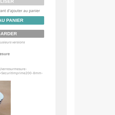
vant d'ajouter au panier
usieurs versions
mesure
m/verresurmesure-
f=SecuritImprime200
-8mm-