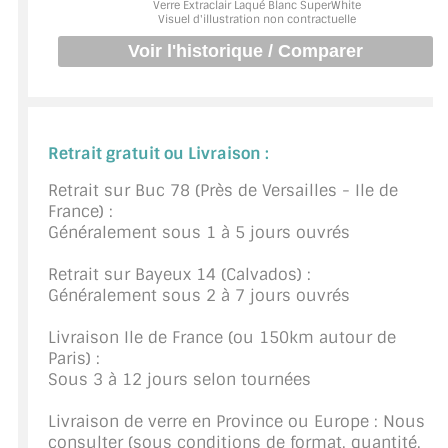
Verre Extraclair Laqué Blanc SuperWhite
BARRES DE STABILISATION
Visuel d'illustration non contractuelle
JOINTS D'ÉTANCHÉITÉS
FIXATION GARDES CORPS
SYSTÈMES PIVOTANTS
Retrait gratuit ou Livraison :
SYSTÈMES COULISSANTS
Retrait sur Buc 78 (Près de Versailles - Ile de
France) :
Généralement sous 1 à 5 jours ouvrés
LE CATALOGUE ACCESSOIRES
(STROMBINOSCOPE)
Retrait sur Bayeux 14 (Calvados) :
Généralement sous 2 à 7 jours ouvrés
ACCESSOIRES EN PROMOTIONS
Livraison Ile de France (ou 150km autour de
EXEMPLES, RÉALISATIONS, INSPIRATIONS
Paris) :
Sous 3 à 12 jours selon tournées
NUANCIER RAL
Livraison de verre en Province ou Europe : Nous
COMMENT COUPER DU VERRE ?
consulter (sous conditions de format, quantité,