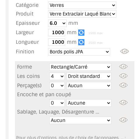
Catégorie
TOUS LES TARIFS AU M2
Produit
GUIDE : CHOIX PAR UTILISATION
Epaisseur
mm
Largeur
mm
INSPIRATIONS ET NOUVEAUTÉS
1500 max
Longueur
mm
2500 max
AMBIANCE LAITON BROSSÉ
Finition
MIROIRS VIEILLIS AMBIANCE BRASSERIE
Forme
MIROIR SUR MESURE
Les coins
Perçage(s)
MIROIR VIEILLI
Encoche et pan coupé
MIROIR DÉCORATIF DE COULEUR
Sablage, Laquage, Désargenture ...
LOTS DE MIROIRS EN MOZAÏQUE
MIROIR POUR PORTE
Pour plus d'options, plus de choix de façonnages, ... :