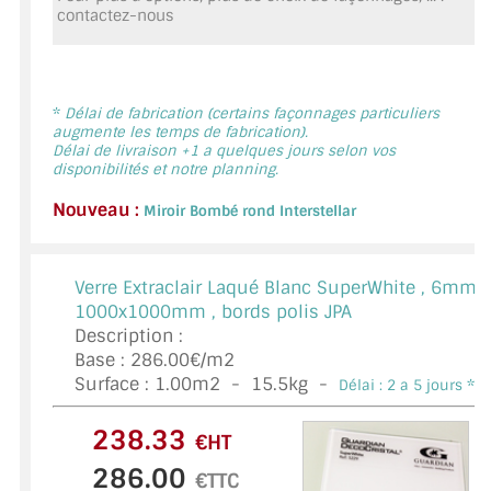
contactez-nous
MIROIR DE SALLE DE BAIN
MIROIR PAROI DE DOUCHE
MIROIR POUR SALLE DE SPORT
*
Délai de fabrication (certains façonnages particuliers
augmente les temps de fabrication).
Délai de livraison +1 a quelques jours selon vos
MIROIR POUR SALLE DE DANSE
disponibilités et notre planning.
Nouveau :
MIROIR ENCADRÉ
Miroir Bombé rond Interstellar
MIROIR TV
Verre Extraclair Laqué Blanc SuperWhite ,
6mm,
VERRE SUR MESURE
1000x1000mm , bords polis JPA
Description :
VERRE EXTRACLAIR
Base : 286.00€/m2
Surface :
1.00
m2 -
15.5
kg -
Délai : 2 a 5 jours *
VERRE TREMPÉ (SÉCURIT)
€HT
PAROI DE DOUCHE
€TTC