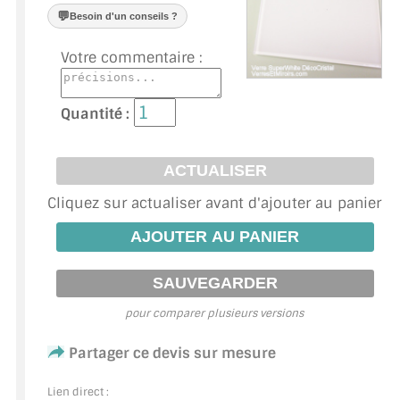
VERRE FEUILLETÉ
💬
Besoin d'un conseils ?
VERRE ANTI-REFLET
Votre commentaire :
VERRE LAQUÉ/CRÉDENCE
Quantité :
VERRE FEUILLETÉ/TREMPÉ
DALLE DE SOL EN VERRE
Cliquez sur actualiser avant d'ajouter au panier
PORTE EN VERRE
GARDE CORPS EN VERRE
VERRIÈRE TYPE ATELIER
pour comparer plusieurs versions
VERRES TEXTURÉS
Partager ce devis sur mesure
PLEXIGLAS PMMA
Lien direct :
DOUBLE VITRAGE