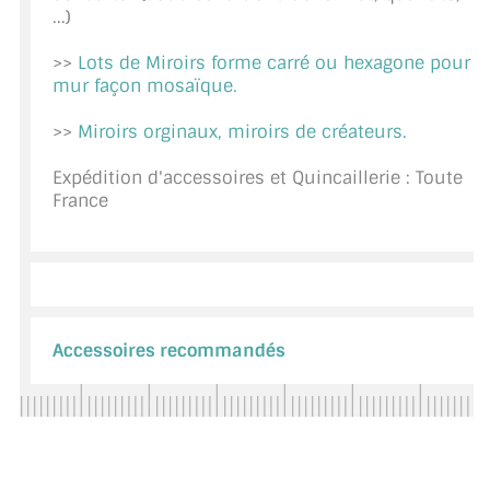
...)
CONSEILS / AIDE
>>
Lots de Miroirs forme carré ou hexagone pour
A PROPOS DE LA LIVRAISON
mur façon mosaïque.
COMPTE PRO
>>
Miroirs orginaux, miroirs de créateurs.
MON PANIER
Expédition d'accessoires et Quincaillerie : Toute
France
PLAN DU SITE
DÉCONNEXION
NOUS TROUVER - BUC 78
Accessoires recommandés
NOUS CONTACTER