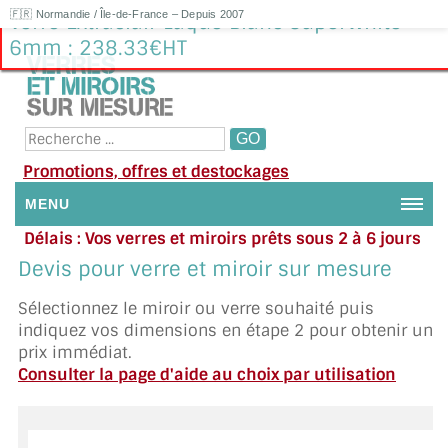
🇫🇷 Normandie / Île-de-France – Depuis 2007
Verre Extraclair Laqué Blanc SuperWhite
6mm : 238.33€HT
Promotions, offres et destockages
MENU
Délais : Vos verres et miroirs prêts sous 2 à 6 jours
NOUS CONTACTER
en moyenne
|
Besoin d'aide ?
Devis pour verre et miroir sur mesure
Appelez ou envoyez un SMS au 06 79 92 33 38
MON COMPTE / SE CONNECTER
Sélectionnez le miroir ou verre souhaité puis
indiquez vos dimensions en étape 2 pour obtenir un
DEMANDE DE DEVIS
prix immédiat.
Consulter la page d'aide au choix par utilisation
SUIVI DE DEVIS
SUIVI DE COMMANDE