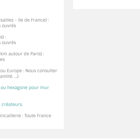
ailles - Ile de France) :
s ouvrés
) :
s ouvrés
0km autour de Paris) :
ées
 ou Europe : Nous consulter
tité, ...)
é ou hexagone pour mur
 créateurs.
ncaillerie : Toute France