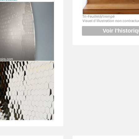
Tri-Feuilleté/trempé
Visuel d'illustration non contractu