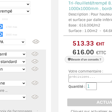
Tri-Feuilleté/trempé 8.
1000x1000mm , bords 
Description : Pour hauteu
m
et surface par dalle infé
8.8.6
Base : 616.00€/m2
1700 max
Surface :
1.00
m2 -
64.6
2000 max
€HT
€TTC
💬
Besoin d'un conseils ?
Votre commentaire :
Quantité :
e ...
oix de façonnages, ... :
Cliquez sur actualiser a