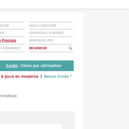
ECTER
NOUS CONTACTER
IDE
LIVRAISON
&
HORAIRES
 & Promos
AVANTAGES PRO
E COMMANDES
Guide
: Choix par utilisation
|
 à 6 jours en moyenne
Besoin d'aide ?
u envoyez un SMS au 06 79 92 33 38
immédiat.