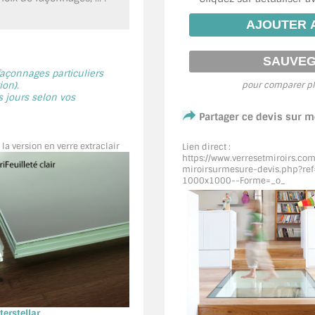
 façonnages particuliers
on).
pour comparer pl
s jours selon vos
Partager ce devis sur 
 la version en verre extraclair
Lien direct :
https://www.verresetmiroirs.co
miroirsurmesure-devis.php?ref
1000x1000--Forme=_o_
erstellar