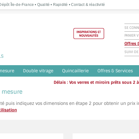
épôt Île-de-France • Qualité • Rapidité • Contact & réactivité
SE CONN
PANIER V
Offres
SUIVI D
LS
 mesure
Double vitrage
Quincaillerie
Offres & Services
Délais : Vos verres et miroirs prêts sous 2
Appelez o
ur mesure
ité puis indiquez vos dimensions en étape 2 pour obtenir un prix 
ilisation