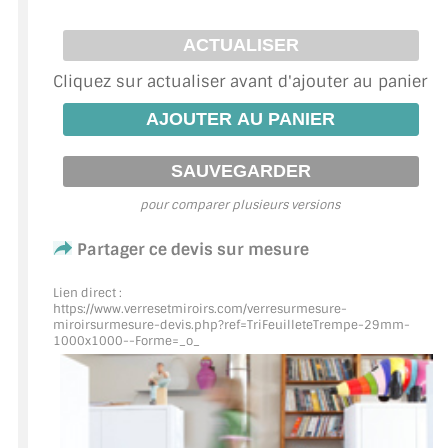
ACCESSOIRES & QUINCAILLERIE
Cliquez sur actualiser avant d'ajouter au panier
CATALOGUE DE PROFILS ET FIXATION DU
VERRE
LES FIXATIONS POUR MIROIR
LES PROFILS PAROI DE VERRE
pour comparer plusieurs versions
VITRINE EN VERRE
Partager ce devis sur mesure
CONNECTEURS ET ASSEMBLAGE DE VERRES
Lien direct :
https://www.verresetmiroirs.com/verresurmesure-
miroirsurmesure-devis.php?ref=TriFeuilleteTrempe
-29mm-
PLATS ET CORNIÈRES
1000x1000--Forme=_o_
LES CHARNIÈRES DE PORTE EN VERRE
BOUTONS ET POIGNÉES