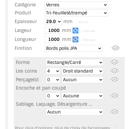
Catégorie
TOUS LES TARIFS AU M2
Produit
GUIDE : CHOIX PAR UTILISATION
Epaisseur
mm
10.10.6
Largeur
mm
INSPIRATIONS ET NOUVEAUTÉS
1700 max
Longueur
mm
2000 max
AMBIANCE LAITON BROSSÉ
Finition
MIROIRS VIEILLIS AMBIANCE BRASSERIE
Forme
MIROIR SUR MESURE
Les coins
Perçage(s)
MIROIR VIEILLI
Encoche et pan coupé
MIROIR DÉCORATIF DE COULEUR
Sablage, Laquage, Désargenture ...
LOTS DE MIROIRS EN MOZAÏQUE
MIROIR POUR PORTE
Pour plus d'options, plus de choix de façonnages, ... :