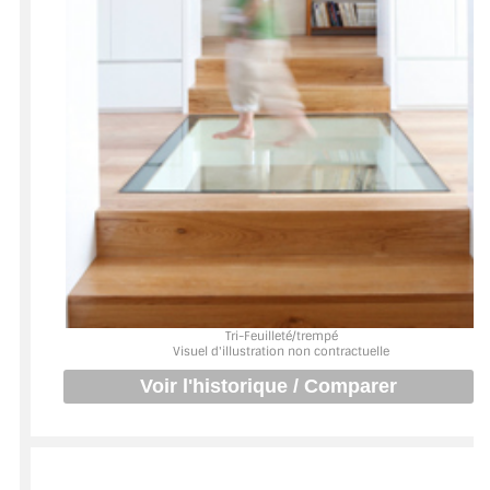
BARRES DE STABILISATION
JOINTS D'ÉTANCHÉITÉS
FIXATION GARDES CORPS
SYSTÈMES PIVOTANTS
SYSTÈMES COULISSANTS
LE CATALOGUE ACCESSOIRES
(STROMBINOSCOPE)
ACCESSOIRES EN PROMOTIONS
Tri-Feuilleté/trempé
Visuel d'illustration non contractuelle
EXEMPLES, RÉALISATIONS, INSPIRATIONS
NUANCIER RAL
COMMENT COUPER DU VERRE ?