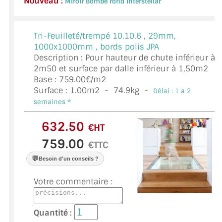
Nouveau :
Miroir Bombé rond Interstellar
VERRE FEUILLETÉ
VERRE ANTI-REFLET
Tri-Feuilleté/trempé 10.10.6 ,
29mm,
1000x1000mm , bords polis JPA
VERRE LAQUÉ/CRÉDENCE
Description : Pour hauteur de chute inférieur à
2m50 et surface par dalle inférieur à 1,50m2
VERRE FEUILLETÉ/TREMPÉ
Base : 759.00€/m2
Surface :
1.00
m2 -
74.9
kg -
DALLE DE SOL EN VERRE
Délai : 1 a 2
semaines *
PORTE EN VERRE
€HT
GARDE CORPS EN VERRE
€TTC
VERRIÈRE TYPE ATELIER
💬
Besoin d'un conseils ?
VERRES TEXTURÉS
Votre commentaire :
PLEXIGLAS PMMA
Quantité :
DOUBLE VITRAGE