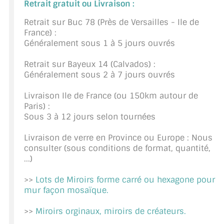
Retrait gratuit ou Livraison :
CONSEILS / AIDE
Retrait sur Buc 78 (Près de Versailles - Ile de
France) :
A PROPOS DE LA LIVRAISON
Généralement sous 1 à 5 jours ouvrés
COMPTE PRO
Retrait sur Bayeux 14 (Calvados) :
Généralement sous 2 à 7 jours ouvrés
MON PANIER
Livraison Ile de France (ou 150km autour de
PLAN DU SITE
Paris) :
Sous 3 à 12 jours selon tournées
DÉCONNEXION
Livraison de verre en Province ou Europe : Nous
NOUS TROUVER - BUC 78
consulter (sous conditions de format, quantité,
...)
NOUS CONTACTER
>>
Lots de Miroirs forme carré ou hexagone pour
mur façon mosaïque.
>>
Miroirs orginaux, miroirs de créateurs.