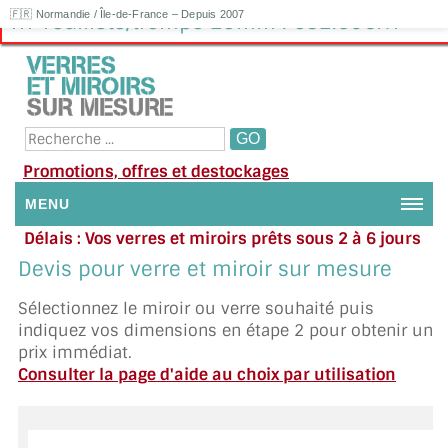
🇫🇷 Normandie / Île-de-France – Depuis 2007
Tri-Feuilleté/trempé 29mm : 632.50€HT
Promotions, offres et destockages
MENU
Délais : Vos verres et miroirs prêts sous 2 à 6 jours
NOUS CONTACTER
en moyenne
|
Besoin d'aide ?
Devis pour verre et miroir sur mesure
Appelez ou envoyez un SMS au 06 79 92 33 38
MON COMPTE / SE CONNECTER
Sélectionnez le miroir ou verre souhaité puis
indiquez vos dimensions en étape 2 pour obtenir un
DEMANDE DE DEVIS
prix immédiat.
Consulter la page d'aide au choix par utilisation
SUIVI DE DEVIS
SUIVI DE COMMANDE