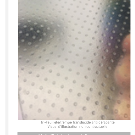
BARRES DE STABILISATION
JOINTS D'ÉTANCHÉITÉS
FIXATION GARDES CORPS
SYSTÈMES PIVOTANTS
SYSTÈMES COULISSANTS
LE CATALOGUE ACCESSOIRES
(STROMBINOSCOPE)
ACCESSOIRES EN PROMOTIONS
EXEMPLES, RÉALISATIONS, INSPIRATIONS
NUANCIER RAL
Tri-Feuilleté/trempé Translucide anti dérapante
Visuel d'illustration non contractuelle
COMMENT COUPER DU VERRE ?