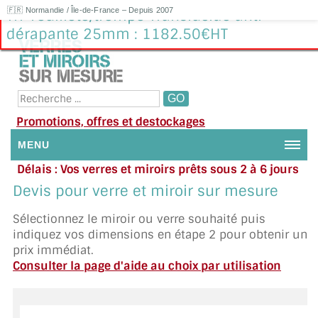
🇫🇷 Normandie / Île-de-France – Depuis 2007
Tri-Feuilleté/trempé Translucide anti
dérapante 25mm : 1182.50€HT
Promotions, offres et destockages
MENU
Délais : Vos verres et miroirs prêts sous 2 à 6 jours
NOUS CONTACTER
en moyenne
|
Besoin d'aide ?
Devis pour verre et miroir sur mesure
Appelez ou envoyez un SMS au 06 79 92 33 38
MON COMPTE / SE CONNECTER
Sélectionnez le miroir ou verre souhaité puis
indiquez vos dimensions en étape 2 pour obtenir un
DEMANDE DE DEVIS
prix immédiat.
Consulter la page d'aide au choix par utilisation
SUIVI DE DEVIS
SUIVI DE COMMANDE