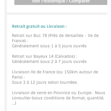
CONSEILS / AIDE
A PROPOS DE LA LIVRAISON
Retrait gratuit ou Livraison :
COMPTE PRO
Retrait sur Buc 78 (Près de Versailles - Ile de
MON PANIER
France) :
Généralement sous 1 à 5 jours ouvrés
PLAN DU SITE
Retrait sur Bayeux 14 (Calvados) :
DÉCONNEXION
Généralement sous 2 à 7 jours ouvrés
Livraison Ile de France (ou 150km autour de
NOUS TROUVER - BUC 78
Paris) :
Sous 3 à 12 jours selon tournées
NOUS CONTACTER
Livraison de verre en Province ou Europe : Nous
consulter (sous conditions de format, quantité,
...)