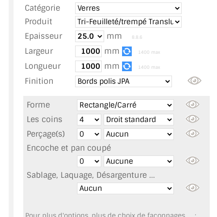
Catégorie
TOUS LES TARIFS AU M2
Produit
GUIDE : CHOIX PAR UTILISATION
Epaisseur
mm
8.8.6
Largeur
mm
INSPIRATIONS ET NOUVEAUTÉS
1400 max
Longueur
mm
1400 max
AMBIANCE LAITON BROSSÉ
Finition
MIROIRS VIEILLIS AMBIANCE BRASSERIE
Forme
MIROIR SUR MESURE
Les coins
Perçage(s)
MIROIR VIEILLI
Encoche et pan coupé
MIROIR DÉCORATIF DE COULEUR
Sablage, Laquage, Désargenture ...
LOTS DE MIROIRS EN MOZAÏQUE
MIROIR POUR PORTE
Pour plus d'options, plus de choix de façonnages, ... :