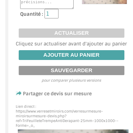
ACCESSOIRES & QUINCAILLERIE
Quantité :
CATALOGUE DE PROFILS ET FIXATION DU
VERRE
Cliquez sur actualiser avant d'ajouter au panier
LES FIXATIONS POUR MIROIR
LES PROFILS PAROI DE VERRE
VITRINE EN VERRE
pour comparer plusieurs versions
CONNECTEURS ET ASSEMBLAGE DE VERRES
Partager ce devis sur mesure
PLATS ET CORNIÈRES
Lien direct :
LES CHARNIÈRES DE PORTE EN VERRE
https://www.verresetmiroirs.com/verresurmesure-
miroirsurmesure-devis.php?
ref=TriFeuilleteTrempeAntiDerapant
-25mm-1000x1000--
BOUTONS ET POIGNÉES
Forme=_o_