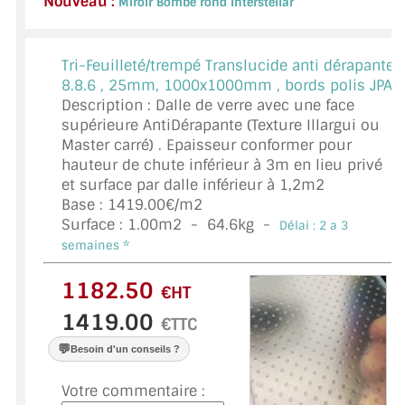
Nouveau :
Miroir Bombé rond Interstellar
VERRE FEUILLETÉ
VERRE ANTI-REFLET
Tri-Feuilleté/trempé Translucide anti dérapante
8.8.6 ,
25mm, 1000x1000mm , bords polis JPA
VERRE LAQUÉ/CRÉDENCE
Description : Dalle de verre avec une face
supérieure AntiDérapante (Texture Illargui ou
VERRE FEUILLETÉ/TREMPÉ
Master carré) . Epaisseur conformer pour
hauteur de chute inférieur à 3m en lieu privé
DALLE DE SOL EN VERRE
et surface par dalle inférieur à 1,2m2
Base : 1419.00€/m2
PORTE EN VERRE
Surface :
1.00
m2 -
64.6
kg -
Délai : 2 a 3
GARDE CORPS EN VERRE
semaines *
VERRIÈRE TYPE ATELIER
€HT
€TTC
VERRES TEXTURÉS
💬
Besoin d'un conseils ?
PLEXIGLAS PMMA
Votre commentaire :
DOUBLE VITRAGE