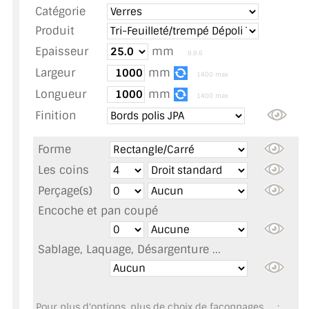
Catégorie
TOUS LES TARIFS AU M2
Produit
GUIDE : CHOIX PAR UTILISATION
Epaisseur
mm
8.8.6
Largeur
mm
INSPIRATIONS ET NOUVEAUTÉS
1400 max
Longueur
mm
1400 max
AMBIANCE LAITON BROSSÉ
Finition
MIROIRS VIEILLIS AMBIANCE BRASSERIE
Forme
MIROIR SUR MESURE
Les coins
Perçage(s)
MIROIR VIEILLI
Encoche et pan coupé
MIROIR DÉCORATIF DE COULEUR
Sablage, Laquage, Désargenture ...
LOTS DE MIROIRS EN MOZAÏQUE
MIROIR POUR PORTE
Pour plus d'options, plus de choix de façonnages, ... :