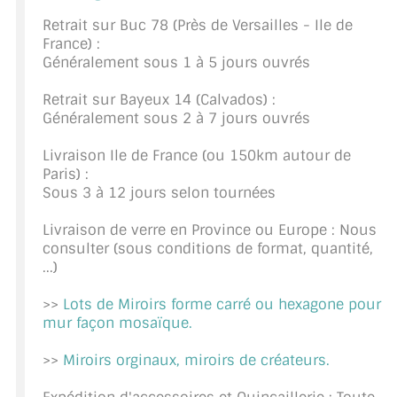
CONSEILS / AIDE
Retrait sur Buc 78 (Près de Versailles - Ile de
France) :
Généralement sous 1 à 5 jours ouvrés
A PROPOS DE LA LIVRAISON
Retrait sur Bayeux 14 (Calvados) :
COMPTE PRO
Généralement sous 2 à 7 jours ouvrés
MON PANIER
Livraison Ile de France (ou 150km autour de
Paris) :
PLAN DU SITE
Sous 3 à 12 jours selon tournées
DÉCONNEXION
Livraison de verre en Province ou Europe : Nous
consulter (sous conditions de format, quantité,
NOUS TROUVER - BUC 78
...)
NOUS CONTACTER
>>
Lots de Miroirs forme carré ou hexagone pour
mur façon mosaïque.
>>
Miroirs orginaux, miroirs de créateurs.