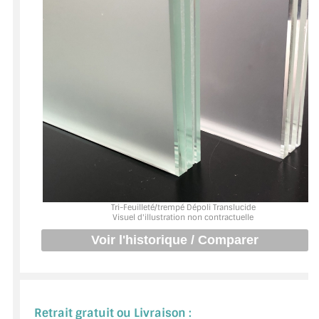
BARRES DE STABILISATION
JOINTS D'ÉTANCHÉITÉS
FIXATION GARDES CORPS
SYSTÈMES PIVOTANTS
SYSTÈMES COULISSANTS
LE CATALOGUE ACCESSOIRES
(STROMBINOSCOPE)
Tri-Feuilleté/trempé Dépoli Translucide
ACCESSOIRES EN PROMOTIONS
Visuel d'illustration non contractuelle
EXEMPLES, RÉALISATIONS, INSPIRATIONS
NUANCIER RAL
COMMENT COUPER DU VERRE ?
Retrait gratuit ou Livraison :