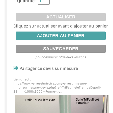
Quantité :
ACCESSOIRES & QUINCAILLERIE
CATALOGUE DE PROFILS ET FIXATION DU
Cliquez sur actualiser avant d'ajouter au panier
VERRE
LES FIXATIONS POUR MIROIR
LES PROFILS PAROI DE VERRE
pour comparer plusieurs versions
VITRINE EN VERRE
Partager ce devis sur mesure
CONNECTEURS ET ASSEMBLAGE DE VERRES
Lien direct :
PLATS ET CORNIÈRES
https://www.verresetmiroirs.com/verresurmesure-
miroirsurmesure-devis.php?ref=TriFeuilleteTrempeDepoli
-
25mm-1000x1000--Forme=_o_
LES CHARNIÈRES DE PORTE EN VERRE
BOUTONS ET POIGNÉES