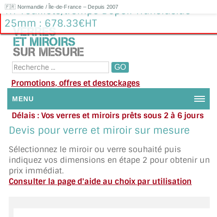
🇫🇷 Normandie / Île-de-France – Depuis 2007
Tri-Feuilleté/trempé Dépoli Translucide
25mm : 678.33€HT
Promotions, offres et destockages
MENU
Délais : Vos verres et miroirs prêts sous 2 à 6 jours
NOUS CONTACTER
en moyenne
|
Besoin d'aide ?
Devis pour verre et miroir sur mesure
Appelez ou envoyez un SMS au 06 79 92 33 38
MON COMPTE / SE CONNECTER
Sélectionnez le miroir ou verre souhaité puis
indiquez vos dimensions en étape 2 pour obtenir un
DEMANDE DE DEVIS
prix immédiat.
Consulter la page d'aide au choix par utilisation
SUIVI DE DEVIS
SUIVI DE COMMANDE