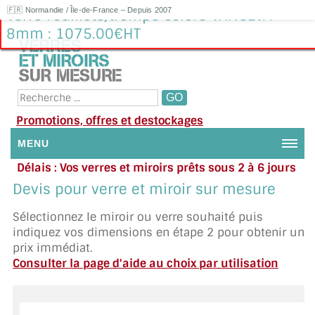
🇫🇷 Normandie / Île-de-France – Depuis 2007
Verre Feuilleté/trempé coloré VANCEVA
8mm : 1075.00€HT
Promotions, offres et destockages
MENU
Délais : Vos verres et miroirs prêts sous 2 à 6 jours
NOUS CONTACTER
en moyenne
|
Besoin d'aide ?
Devis pour verre et miroir sur mesure
Appelez ou envoyez un SMS au 06 79 92 33 38
MON COMPTE / SE CONNECTER
Sélectionnez le miroir ou verre souhaité puis
indiquez vos dimensions en étape 2 pour obtenir un
DEMANDE DE DEVIS
prix immédiat.
Consulter la page d'aide au choix par utilisation
SUIVI DE DEVIS
SUIVI DE COMMANDE