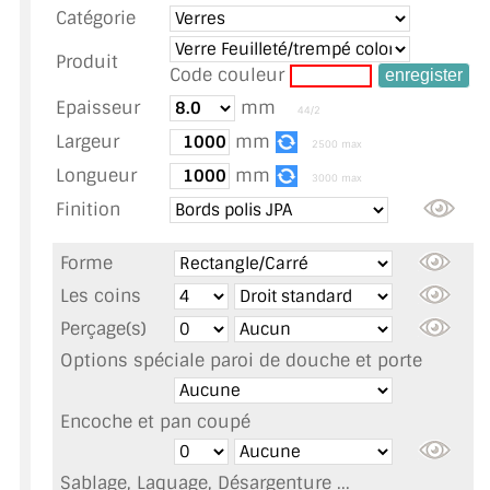
Catégorie
TOUS LES TARIFS AU M2
Produit
GUIDE : CHOIX PAR UTILISATION
Code couleur
Epaisseur
mm
44/2
INSPIRATIONS ET NOUVEAUTÉS
Largeur
mm
2500 max
AMBIANCE LAITON BROSSÉ
Longueur
mm
3000 max
Finition
MIROIRS VIEILLIS AMBIANCE BRASSERIE
Forme
MIROIR SUR MESURE
Les coins
MIROIR VIEILLI
Perçage(s)
Options spéciale paroi de douche et porte
MIROIR DÉCORATIF DE COULEUR
LOTS DE MIROIRS EN MOZAÏQUE
Encoche et pan coupé
MIROIR POUR PORTE
Sablage, Laquage, Désargenture ...