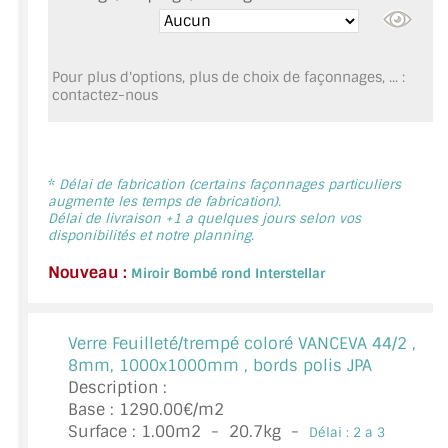
MIROIR DE SALLE DE BAIN
MIROIR PAROI DE DOUCHE
Pour plus d'options, plus de choix de façonnages, ... :
contactez-nous
MIROIR POUR SALLE DE SPORT
MIROIR POUR SALLE DE DANSE
*
Délai de fabrication (certains façonnages particuliers
MIROIR ENCADRÉ
augmente les temps de fabrication).
Délai de livraison +1 a quelques jours selon vos
MIROIR TV
disponibilités et notre planning.
Nouveau :
Miroir Bombé rond Interstellar
VERRE SUR MESURE
VERRE EXTRACLAIR
Verre Feuilleté/trempé coloré VANCEVA 44/2 ,
8mm, 1000x1000mm , bords polis JPA
VERRE TREMPÉ (SÉCURIT)
Description :
Base : 1290.00€/m2
PAROI DE DOUCHE
Surface :
1.00
m2 -
20.7
kg -
Délai : 2 a 3