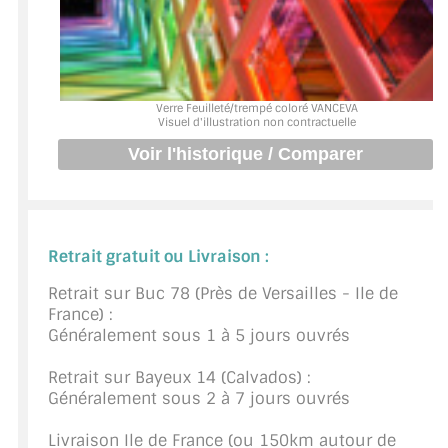
BARRES DE STABILISATION
JOINTS D'ÉTANCHÉITÉS
FIXATION GARDES CORPS
Verre Feuilleté/trempé coloré VANCEVA
Visuel d'illustration non contractuelle
SYSTÈMES PIVOTANTS
SYSTÈMES COULISSANTS
LE CATALOGUE ACCESSOIRES
(STROMBINOSCOPE)
Retrait gratuit ou Livraison :
Retrait sur Buc 78 (Près de Versailles - Ile de
ACCESSOIRES EN PROMOTIONS
France) :
Généralement sous 1 à 5 jours ouvrés
EXEMPLES, RÉALISATIONS, INSPIRATIONS
Retrait sur Bayeux 14 (Calvados) :
NUANCIER RAL
Généralement sous 2 à 7 jours ouvrés
COMMENT COUPER DU VERRE ?
Livraison Ile de France (ou 150km autour de