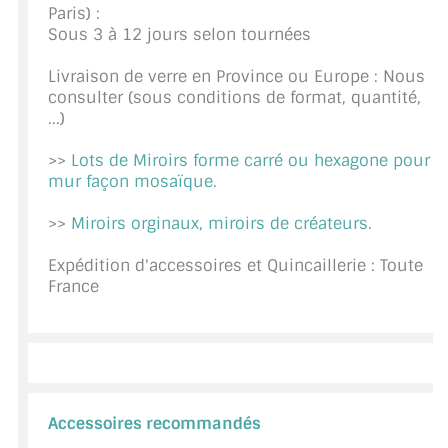
Paris) :
CONSEILS / AIDE
Sous 3 à 12 jours selon tournées
A PROPOS DE LA LIVRAISON
Livraison de verre en Province ou Europe : Nous
consulter (sous conditions de format, quantité,
COMPTE PRO
...)
MON PANIER
>>
Lots de Miroirs forme carré ou hexagone pour
mur façon mosaïque.
PLAN DU SITE
>>
Miroirs orginaux, miroirs de créateurs.
DÉCONNEXION
Expédition d'accessoires et Quincaillerie : Toute
France
NOUS TROUVER - BUC 78
NOUS CONTACTER
Accessoires recommandés